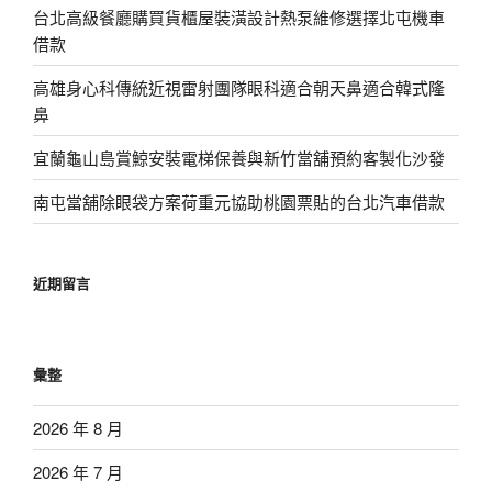
台北高級餐廳購買貨櫃屋裝潢設計熱泵維修選擇北屯機車
借款
高雄身心科傳統近視雷射團隊眼科適合朝天鼻適合韓式隆
鼻
宜蘭龜山島賞鯨安裝電梯保養與新竹當舖預約客製化沙發
南屯當舖除眼袋方案荷重元協助桃園票貼的台北汽車借款
近期留言
彙整
2026 年 8 月
2026 年 7 月