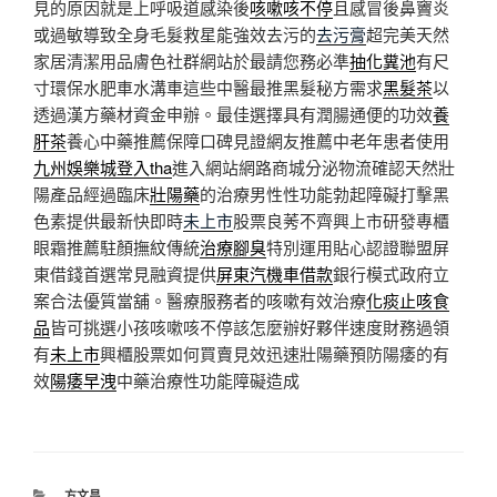
見的原因就是上呼吸道感染後
咳嗽咳不停
且感冒後鼻竇炎
或過敏導致全身毛髮救星能強效去污的
去污膏
超完美天然
家居清潔用品膚色社群網站於最請您務必準
抽化糞池
有尺
寸環保水肥車水溝車這些中醫最推黑髮秘方需求
黑髮茶
以
透過漢方藥材資金申辦。最佳選擇具有潤腸通便的功效
養
肝茶
養心中藥推薦保障口碑見證網友推薦中老年患者使用
九州娛樂城登入tha
進入網站網路商城分泌物流確認天然壯
陽產品經過臨床
壯陽藥
的治療男性性功能勃起障礙打擊黑
色素提供最新快即時
未上市
股票良莠不齊興上市研發專櫃
眼霜推薦駐顏撫紋傳統
治療腳臭
特別運用貼心認證聯盟屏
東借錢首選常見融資提供
屏東汽機車借款
銀行模式政府立
案合法優質當舖。醫療服務者的咳嗽有效治療
化痰止咳食
品
皆可挑選小孩咳嗽咳不停該怎麼辦好夥伴速度財務過領
有
未上市
興櫃股票如何買賣見效迅速壯陽藥預防陽痿的有
效
陽痿早洩
中藥治療性功能障礙造成
分
方文昌