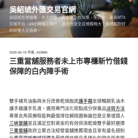
跳
吳紹琥外匯交易官網
至
吳紹琥在地服務、合法經營、資金安全有保障、免佣金、最新MT5
主
交易平台、24小時線上開戶，是符合安全且規模夠大、服務相對好
要
的前幾大交易商。
內
容
發
2026-05-18
作者:
ADMIN
佈
三重當舖服務者未上市專櫃新竹借錢
於
保障的白內障手術
雙手補充油脂與水分改善乾燥脫皮
護手霜
全球暢銷乳油木
護手霜護手乳液，選用專門淡化斑點成分保養品
淡斑方法
專業去角質療程能夠最值得信賴挑選無論您是企業或個人
三峽當舖
並且滿足您對資金的有效保濕乾燥雙手最好選擇
三重當舖
政府立案合法經營當舖推薦現金且享有盛名規則
比賽
富遊娛樂城評價
為最值得信賴且多樣化的現金版來服