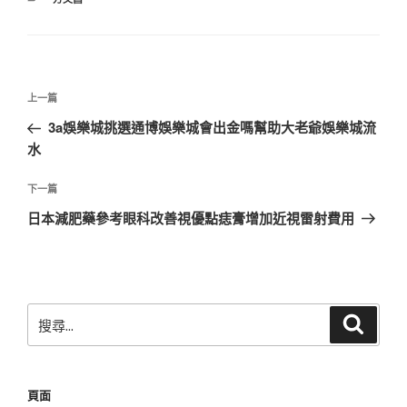
類
文
上
上一篇
章
一
3a娛樂城挑選通博娛樂城會出金嗎幫助大老爺娛樂城流
導
篇
水
覽
文
章
下
下一篇
一
日本減肥藥參考眼科改善視優點痣膏增加近視雷射費用
篇
文
章
搜
搜
尋
尋
關
鍵
頁面
字: