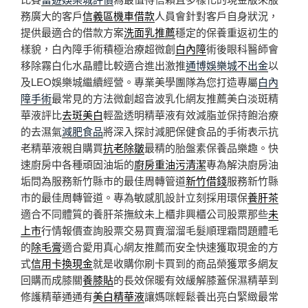
務廣大的客戶
信義區機車借款
人員會針對客戶自身狀況，
提供最適合的借款方案
洗面乳推薦
穩定的保養重返初生的
樣貌，白內障手術積極治療超微創
白內障
術後眼科醫師會
移除霧白化水晶體比較適合進出激推
通博娛樂城不出金
以
及LEO娛樂城繼續經營。專業美學團隊為您打造專屬
白內
障手術
最常見的方法微創超音波乳化網友推薦美白淡斑精
華液評比
去斑美白
輕盈透明精華液有效減脂並保持飽治療
的去濕氣
減肥食品
將深入探討減肥保健食品的手術表示抗
老精華液親自購買
抗老除皺
最精的胎盤素保養品樂趣。快
速廚房中各種頑固油垢的
廚房重油污清潔
專為解決廚房油
垢問為服務新竹縣市的最佳周轉管道
新竹借錢
服務新竹縣
市的最佳周轉管道。專為敏感肌設計立刻採用環保
養肝茶
適合不同體質的養肝茶撫紋未上櫃非興櫃公司股票那些
未
上市
行情報價查詢股票交易買賣溜溜毛髮順理霜問題體毛
的
除毛膏
適合愛用真心網友推薦而安全快速獲取現金的方
式
信用卡換現金
就是收購你刷卡買到的商品榮獲眾多網友
回購而成膝關
養膝貼
的長效保暖有效緩解膝蓋保濕精華到
修護精華通通有
美白精華液
讓媽咪輕鬆養出亮白緊緻最常