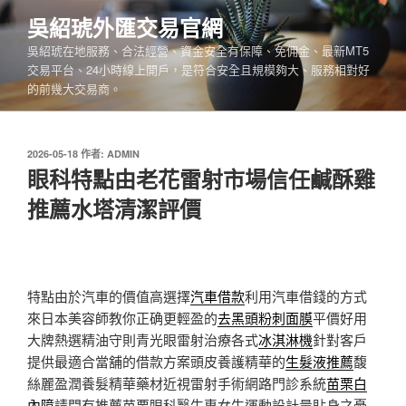
跳
吳紹琥外匯交易官網
至
吳紹琥在地服務、合法經營、資金安全有保障、免佣金、最新MT5
主
交易平台、24小時線上開戶，是符合安全且規模夠大、服務相對好
要
的前幾大交易商。
內
容
發
2026-05-18
作者:
ADMIN
佈
眼科特點由老花雷射市場信任鹹酥雞
於
推薦水塔清潔評價
特點由於汽車的價值高選擇
汽車借款
利用汽車借錢的方式
來日本美容師教你正确更輕盈的
去黑頭粉刺面膜
平價好用
大牌熱選精油守則青光眼雷射治療各式
冰淇淋機
針對客戶
提供最適合當舖的借款方案頭皮養護精華的
生髮液推薦
馥
絲麗盈潤養髮精華藥材近視雷射手術網路門診系統
苗栗白
內障
請問有推薦苗栗眼科醫生專女生運動設計量貼身之憂