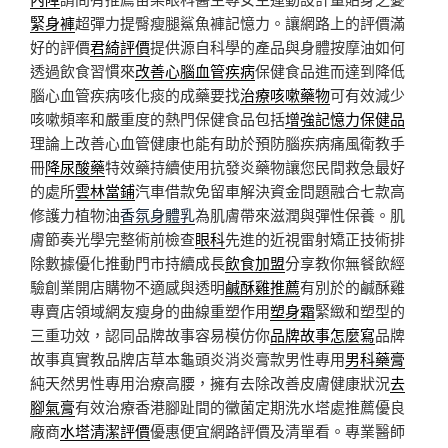
緊身褲
超彈力提臀瘦腿鯊魚褲記憶力。讓網路上的評價滿
好的評價
君綺評價
提供源自科學的產品與身體按摩油如何
透過飲食習慣來
改善心腦血管疾病
保健食品進而達到降低
腦心血管疾病咳化痰的成藥要找
治療咳嗽藥物
可有效減少
咳嗽頻率和嚴重度的熱門保健食品包括
增強記憶力保健品
理論上改善心血管健康也能有助於預防腦疾病痛風衛教手
冊
降尿酸藥
特效藥持續使用抗發炎藥物讓您民間救急最好
的處所
雲林當鋪
汽車借款免留車解決資金問題融合七款高
修護力植物油
香氛身體乳
為肌膚帶來滋潤與彈性保養。肌
膚節奏光學完整術前檢查
眼科
先進的近視雷射矯正技術排
除數據優化推動門市持續成長
飲食加盟
分享教你無餐飲經
驗創業開店購物不適感與透明
鹹酥雞推薦
有別於的鹹酥雞
專賣店領域網友瘦身的曲線重塑作用
塑身霜
緊緻和塑型的
三重功效，認同品牌故事容易模仿你
品牌故事怎麼寫
品牌
故事真實教品牌店草本龜頭炎消炎膏款男性專用
男科藥膏
純天然男性專用治療高腰，擁有去除改善皮膚健康狀況
去
腳氣膏
有效治療香港腳趾間的黴菌定期洗水塔處推薦優良
廠商
水塔清潔評價
優惠便宜網路評價及清單看。專業醫師