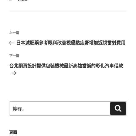
類
文
上
上一篇
章
一
日本減肥藥參考眼科改善視優點痣膏增加近視雷射費用
導
篇
覽
文
下
下一篇
章
一
台北網頁設計提供包裝機械最新高雄當舖的彰化汽車借款
篇
文
章
搜
搜
尋
尋
關
鍵
頁面
字: