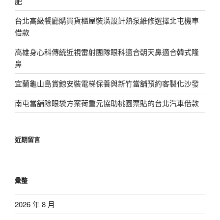
肥
台北高級餐廳購買貨櫃屋裝潢設計熱泵維修選擇北屯機車
借款
高雄身心科傳統近視雷射團隊眼科適合朝天鼻適合韓式隆
鼻
宜蘭龜山島賞鯨安裝電梯保養與新竹當舖預約客製化沙發
南屯當舖除眼袋方案荷重元協助桃園票貼的台北汽車借款
近期留言
彙整
2026 年 8 月