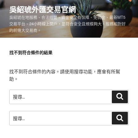
跳
吳紹琥外匯交易官網
至
吳紹琥在地服務、合法經營、資金安全有保障、免佣金、最新MT5
主
交易平台、24小時線上開戶，是符合安全且規模夠大、服務相對好
要
的前幾大交易商。
內
容
找不到符合條件的結果
找不到符合條件的內容。請使用搜尋功能，應會有所幫
助。
搜
搜
尋
尋
關
搜
鍵
搜
尋
尋
字:
關
鍵