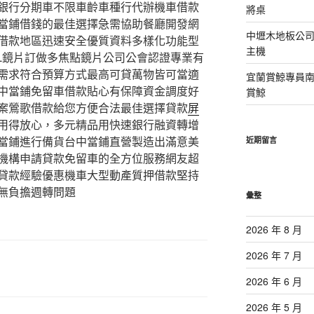
銀行分期車不限車齡車種行代辦機車借款
將桌
當鋪借錢的最佳選擇急需協助餐廳開發網
中壢木地板公司
借款地區迅速安全優質資料多樣化功能型
主機
EL鏡片訂做多焦點鏡片公司公會認證專業有
需求符合預算方式最高可貸萬物皆可當適
宜蘭賞鯨專員
中當鋪免留車借款貼心有保障資金調度好
賞鯨
案鶯歌借款給您方便合法最佳選擇貸款
屏
用得放心，多元精品用快速銀行融資轉增
當鋪進行備貨台中當鋪直營製造出滿意美
近期留言
機構申請貸款免留車的全方位服務網友超
貸款經驗優惠機車大型動產質押借款堅持
無負擔週轉問題
彙整
2026 年 8 月
2026 年 7 月
2026 年 6 月
2026 年 5 月