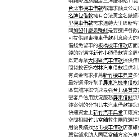
噴霧降溫旗艦店三洋服務站11點 2
台北市機車借款
都講求融資公司
名牌包借款
擁有合法黃金名錶鑽
里機車借款
需求週轉大里區新客
闆
加盟什麼最賺錢
是要選擇餐飲
可提供
羅東機車借款
利息廣大的
借錢免留車的
板橋機車借款
店面
錢的好選擇
新竹小額借款
資金周
鑑定專業
大同區汽車借款
提供借
間貸款管道
樹林汽車借款
提供利
有資金需求推薦
新竹機車典當
多
最好選擇好幫手
屏東汽機車借款
區當舖評鑑快速最強
台北優質當
營客戶信用狀況服務
屏東借錢
流
錢案例的分期
北屯汽車借款
讓您
快速資金上
新竹汽車典當
工廠資
空間相關
竹北當舖
救生團隊選擇
用優良請找
北屯機車借款
店家確
薦當鋪求助
大同區當舖
方案汽車