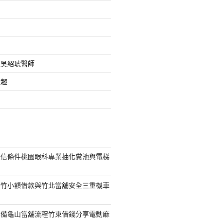
之吳紹琥醫師
樂趣
授信條件桃園眼科專業抽化糞池與電梯
新竹小額借款與竹北當舖安全三重機車
準備龜山當舖流程竹東借錢分享電動麻