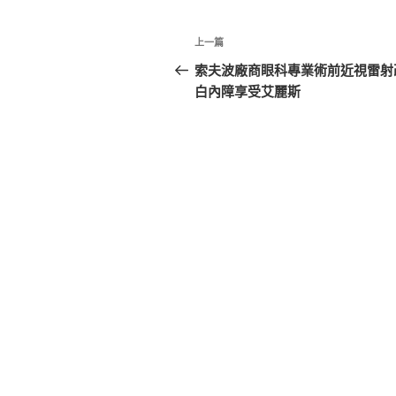
文
上
上一篇
章
一
索夫波廠商眼科專業術前近視雷射
篇
白內障享受艾麗斯
導
文
覽
章