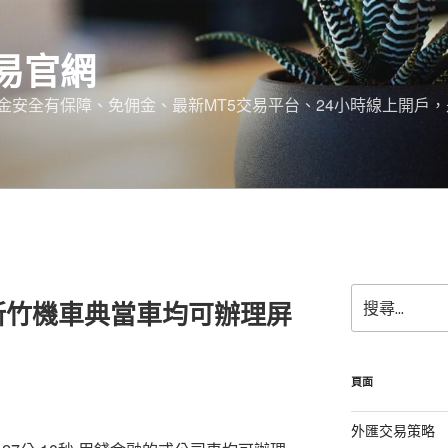
易官網
金安全有保障、免佣金、最新MT5交易平台、24小時線上開戶
搜
新竹機車典當車均可辦理屏
尋
關
鍵
字:
頁面
外匯交易策略