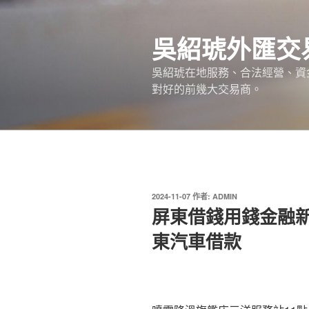
跳
至
吳紹琥外匯交
主
要
吳紹琥在地服務、合法經營、資
內
對好的前幾大交易商。
容
發
2024-11-07
作者:
ADMIN
佈
屏東借錢用錢金融
於
東汽車借款