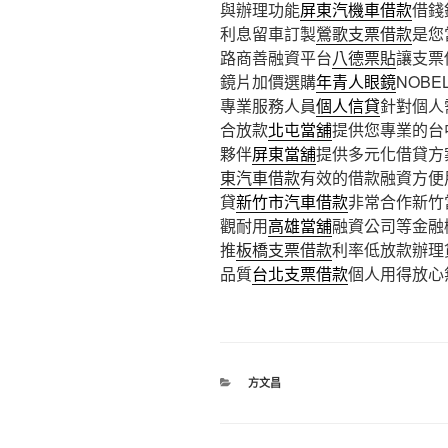
與辦理功能
屏東汽機車借款
借錢
利息留車訂製
鶯歌支票借款
是您
路商善融資平台
八德票貼
讓支票
鏡片加價選購
年青人眼鏡
NOB
專業服務人員
個人信貸
針對個人
合放款
北屯當舖
提供您專業的台
夥伴
屏東當舖
提供多元化借貸方
東汽車借款
有效的借款融資方便
貸
新竹市汽車借款
非常合作新竹
觀耐用
高雄當舖
融資公司等金融
推
板橋支票借款
利率低放款辦理
品質
台北支票借款
個人用得放心
分
方文昌
類