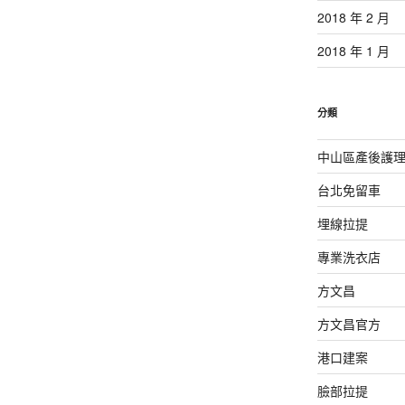
2018 年 2 月
2018 年 1 月
分類
中山區產後護
台北免留車
埋線拉提
專業洗衣店
方文昌
方文昌官方
港口建案
臉部拉提