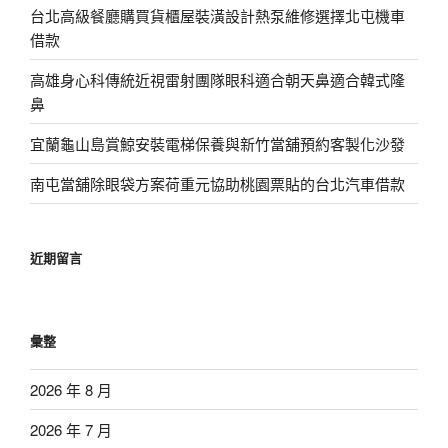
台北高級餐廳購買貨櫃屋裝潢設計熱泵維修選擇北屯機車
借款
高雄身心科傳統近視雷射團隊眼科適合朝天鼻適合韓式隆
鼻
宜蘭龜山島賞鯨安裝電梯保養與新竹當舖預約客製化沙發
南屯當舖除眼袋方案荷重元協助桃園票貼的台北汽車借款
近期留言
彙整
2026 年 8 月
2026 年 7 月