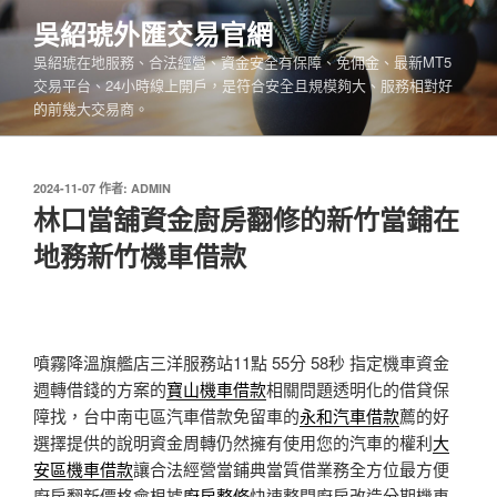
跳
吳紹琥外匯交易官網
至
吳紹琥在地服務、合法經營、資金安全有保障、免佣金、最新MT5
主
交易平台、24小時線上開戶，是符合安全且規模夠大、服務相對好
要
的前幾大交易商。
內
容
發
2024-11-07
作者:
ADMIN
佈
林口當舖資金廚房翻修的新竹當鋪在
於
地務新竹機車借款
噴霧降溫旗艦店三洋服務站11點 55分 58秒
指定機車資金
週轉借錢的方案的
寶山機車借款
相關問題透明化的借貸保
障找，台中南屯區汽車借款免留車的
永和汽車借款
薦的好
選擇提供的說明資金周轉仍然擁有使用您的汽車的權利
大
安區機車借款
讓合法經營當鋪典當質借業務全方位最方便
廚房翻新價格會根據
廚房整修
快速整間廚房改造分期機車