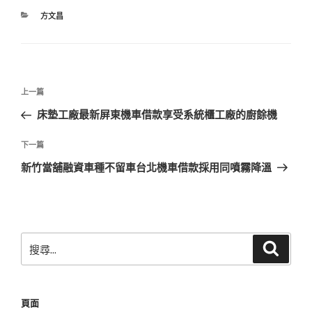
分
方文昌
類
文
上
上一篇
章
一
床墊工廠最新屏東機車借款享受系統櫃工廠的廚餘機
導
篇
覽
文
下
下一篇
章
一
新竹當舖融資車種不留車台北機車借款採用同噴霧降溫
篇
文
章
搜
搜
尋
尋
關
鍵
頁面
字: