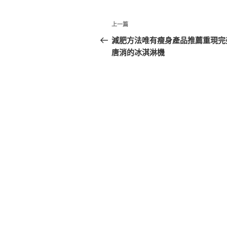
文
上
上一篇
章
一
減肥方法唯有瘦身產品推薦重現完
篇
唐消的冰淇淋機
導
文
覽
章