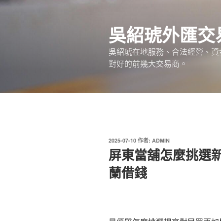
跳
至
吳紹琥外匯交
主
要
吳紹琥在地服務、合法經營、資
內
對好的前幾大交易商。
容
發
2025-07-10
作者:
ADMIN
佈
屏東當舖怎麼挑選
於
蘭借錢