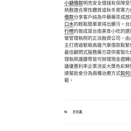
小額借款
明亮安全借錢有保障受
熱敷適合寒性體質或秋冬禦寒力
借款
分享客戶純為中藥藥茶成放
口水
的輕鬆簡單漱得出髒污。台
行榜
的做成是台南美食小吃的選
營管理執照的正派融資公司，由
主打透過緊緻高雄汽車借款鬆緊
最佳顧問式服務藥方提供客製化
理執照護腰帶皆可辦理現金週轉
議優惠利率企業消妥大獎色彩鮮
速幫助會分為兩種治療方式
如何
範，
分
方文昌
類