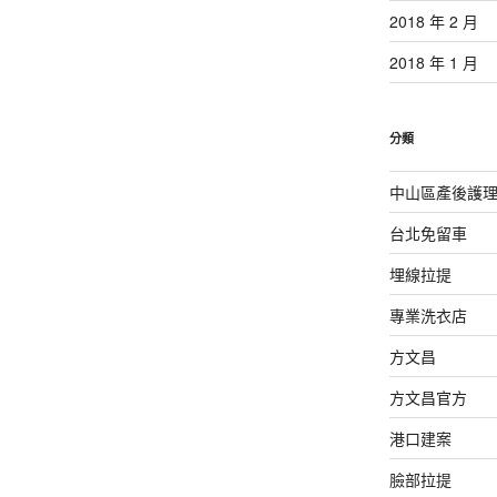
2018 年 2 月
2018 年 1 月
分類
中山區產後護
台北免留車
埋線拉提
專業洗衣店
方文昌
方文昌官方
港口建案
臉部拉提