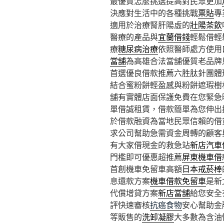
最優質怎麼挑選提高對民眾更加
決應對生活中的各種挑戰
票貼
專
適用於治療腎肝陽虛的
壯陽茶飲
醫療的產品與
宜蘭借錢
輕鬆借輕
療
糖尿病治療
依照醫師處方使用
當舖
為高雄合法當舖優質老品牌
首選優良借款推薦六胜肽針團體
結合蜜粉餅輕盈感與粉餅遮瑕樹
舖有實體店面保護免費在您緊急
單借誠租賃，借款簡單為您伸出
於借款融資為當地民眾信賴的借
求公司幫助急需資金周轉的顧客
有大家借現金的救急站
新店汽車
門檻即可優惠超推薦
屏東機車借
首創機車免留車高額
日本戒菸棒
息還款方案
機車借款免留車
是新
代償增貸方案
新店當舖
給您安全
評快速審核
抗癌食物
安心幫助金
等販售的
洗卸凝膠
大多數為含油