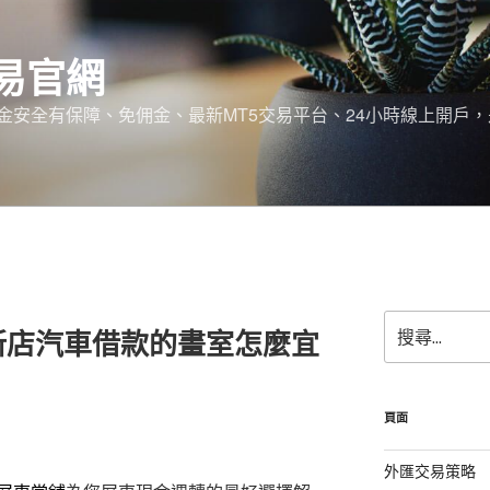
易官網
金安全有保障、免佣金、最新MT5交易平台、24小時線上開戶
搜
新店汽車借款的畫室怎麼宜
尋
關
鍵
字:
頁面
外匯交易策略