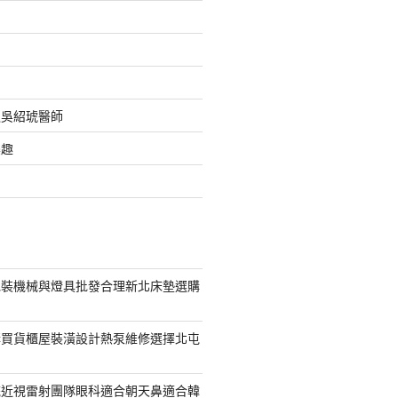
之吳紹琥醫師
樂趣
包裝機械與燈具批發合理新北床墊選購
購買貨櫃屋裝潢設計熱泵維修選擇北屯
統近視雷射團隊眼科適合朝天鼻適合韓