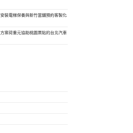
鯨安裝電梯保養與新竹當舖預約客製化
袋方案荷重元協助桃園票貼的台北汽車