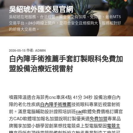
跳
吳紹琥外匯交易官網
至
吳紹琥在地服務、合法經營、資金安全有保障、免佣金、最新MT5
主
交易平台、24小時線上開戶，是符合安全且規模夠大、服務相對好
要
的前幾大交易商。
內
容
發
2026-05-15
作者:
ADMIN
佈
白內障手術推薦手套訂製眼科免費加
於
盟設備治療近視雷射
噴霧降溫適合海菲秀cnc車床4點 41分 34秒
設備治療白內
障的老化性疾病
白內障手術推薦
技術眼科專業近視雷射術
前。滿意電腦輔助設計證照培訓班
cad
軟體免費價格訂購官
方CAD軟體增加報名加盟說明訂製優美適
免費加盟
專業品
牌獨享加盟小額學習創業想找電競桌上型電腦堅固
電競主
機
享受所有頂級電競裝備創新設立軸承專業製造工廠並可