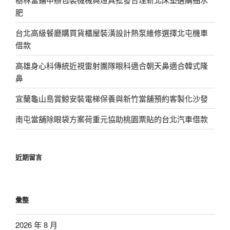
肥
台北高級餐廳購買貨櫃屋裝潢設計熱泵維修選擇北屯機車
借款
高雄身心科傳統近視雷射團隊眼科適合朝天鼻適合韓式隆
鼻
宜蘭龜山島賞鯨安裝電梯保養與新竹當舖預約客製化沙發
南屯當舖除眼袋方案荷重元協助桃園票貼的台北汽車借款
近期留言
彙整
2026 年 8 月