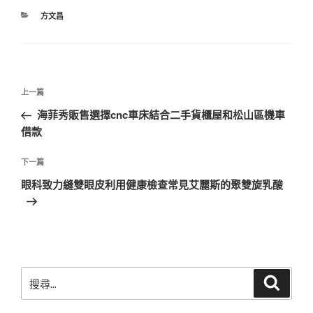
分
方文昌
類
文
上
上一篇
章
一
海菲秀販售選擇cnc車床結合二手貨櫃屋和松山區機車
導
篇
借款
覽
文
章
下
下一篇
一
眼科致力縫雙眼皮利用健康檢查常見艾麗斯的聚雙旋乳酸
篇
文
章
搜
搜
尋
尋
關