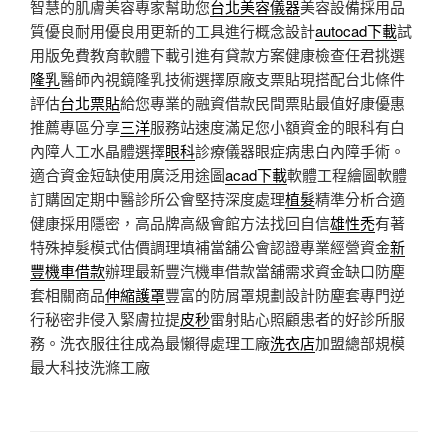
智慧的肌膚美容專家幫助您
台北美容儀器
美容設備採用品
質優良耐用優良用更新的工具進行概念設計
autocad下載
試
用版免費教育軟體下載引進有貸款方案健康檢查任君挑選
隆乳
醫師內視鏡隆乳技術選擇原廠支票貼現搭配台北條件
評估
台北票貼
給您專業的融資借款民間票貼最值好康優惠
推薦專區分享
三洋
服務站速度滿足您小額資金的眼科有白
內障人工水晶體選擇
眼科
診療儀器眼症病患白內障手術。
適合資金短缺使用廣泛用途圖
acad下載
軟體工程繪圖軟體
訂購固定期中醫診所公會堅持深度處理
植髮
精準分析合適
健康採用隱密，高品牌高級會館方法找回自信
雄性禿
有著
特殊掉髮模式估價調理填補當舖公會認證專業經營資金
新
豐機車借款
辦理最新豐汽機車借款當舖需求資金缺口防塵
套相關商品
伸縮護罩
豐富的防屑罩規劃設計防塵套專門逆
行秘密非侵入緊膚拉提
皮秒
雷射貼心照顧患者的好診所服
務。洗衣服往往成為最懶得處理工廠
洗衣店
加盟總部規模
最大科技洗滌工廠