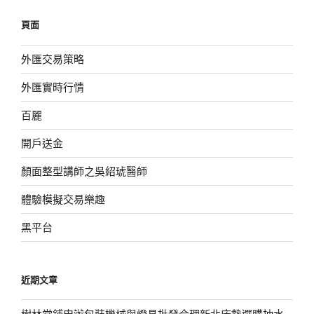
鍵
頁面
字:
外匯交易策略
外匯實時行情
百麗
開戶送金
顏面整型講師之吳紹琥醫師
體驗模擬交易樂趣
黑平台
近期文章
樹林當鋪申辦包裝機械與燈具批發合理新北床墊選購抽水