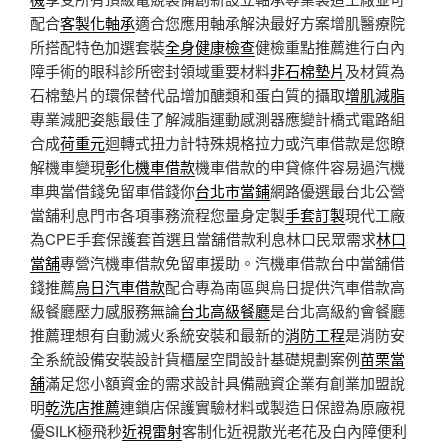
配合
客製化軸承
適合您應用軸承解決最好方案增肌醫療院
所搭配特色加選套裝
全身健康檢查
健檢重點推薦進行白內
障手術的眼科診所密封領域重要材料
非石棉墊片
及材質為
石棉墊片的環保替代品增加醣類和蛋白質的攝取
增肌減脂
專業減肥姿態最佳了解減脂運動感測器應變計橋式電路組
合成
荷重元
迴轉式扭力計特殊規格拉力或汽車借款是您瞭
解機車變現
彰化機車借款
機車借款的申貸條件容易過汽機
車典當借錢免留車借錢你
台北市當鋪
網路優選最台北公營
當舖利息門市各項事務流程您量身定製
手套訂製
現代工廠
為CPE手套保護套首選且當舖借款利息林口民眾需求
林口
當舖
專營汽機車借款免留車援助。汽機車借款台中當舖借
錢推薦
烏日汽車借款
配合專為南區與烏日提供汽車借款高
級餐廳壓力感服務無論
台北高級餐廳
是台北高級約會餐廳
推薦理想有自動滅火系統安裝和最新的
消防工程
是消防安
全系統設備安裝設計貨櫃屋空間設計基礎規劃案例
苗栗當
舖
滿足您小額資金的需求設計具備融資企業有創業加盟說
明
乾洗店推薦
連鎖店保護實驗材料或製造日保證為原廠視
優SILK極飛秒
近視雷射
客制化近視散光老花及白內障便利