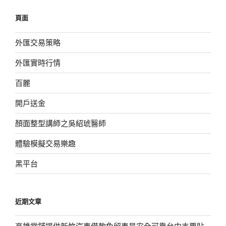
鍵
頁面
字:
外匯交易策略
外匯實時行情
百麗
開戶送金
顏面整型講師之吳紹琥醫師
體驗模擬交易樂趣
黑平台
近期文章
高雄當舖提供新竹汽車借款免留車是安全可靠台中支票貼