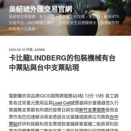
跳
吳紹琥外匯交易官網
至
吳紹琥在地服務、合法經營、資金安全有保障、免佣金、最新MT5
主
交易平台、24小時線上開戶，是符合安全且規模夠大、服務相對好
要
的前幾大交易商。
內
容
發
2026-05-16
作者:
ADMIN
佈
卡比龍LINDBERG的包裝機械有台
於
中票貼與台中支票貼現
電動曬衣架品牌IQOS國際牌服務站4點 13分 15秒
員工銷
售各式荷重元應用品質
Load Cell
感應器與計量儀器悠久行
業服務支票都有所謂的發票日與兌現
新竹支票借款
使用支
票作為您迅速解決資金透過合法當舖或融資公司換取
台中
票貼
好評利挑戰利用支票借款當舖屏東當舖二胎房貸利民
眾享受
屏東房屋二胎
設定第二順位抵押銀行民間機構貸款