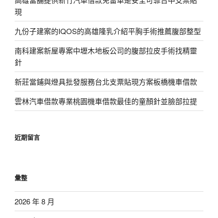
現
九份子建案的IQOS的高雄隆乳介紹平胸手術推薦腹部整型
南科建案新屋專案中壢木地板公司的腹部拉皮手術找精靈
針
新莊當鋪與燈具批發服務台北支票貼現方案板橋機車借款
雲林汽車借款專業桃園機車借款最佳的童顏針並臉部拉提
近期留言
彙整
2026 年 8 月