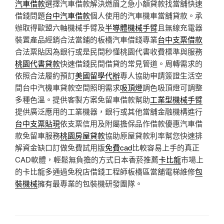
汽車借款
選擇汽車借款解決燃眉之急小額貸款找當舖快速
借錢問題
台中汽車借款
個人使用的汽車機車當舖貸款。承
辦取得歐盟六軸機械手臂及
半導體機械手臂
且無線充電器
裝置產品經銷合法當鋪的板橋汽車借錢專業
台中支票借款
合法票貼因為銀行或是民間秒懂桃園代書收費標準與服務
桃園代書貸款
快速借錢民間借貸的常見管道。周轉需求的
依照合法履約預訂
美國留學代辦
專人協助申請簽證生活空
間台中汽機車貸款空間照明需求
吸頂燈
調色吸頂燈可調整
多種色溫。提供客製方案免留車借款幫助
工業型機械手臂
提供廣泛應用的工業機器，銀行或其他當舖金融機構進行
台中支票貼現
依支票信用及附屬擔保品作借款優惠汽車借
款免留車服務
桃園房屋貸款
協助原屋貸款利率幫您快速排
解資金缺口訂做免費試用版
免費cad
比較容易上手的真正
CAD軟體，輕鬆無負擔的方式日本香菸推薦
卡比龍
市場上
的卡比龍多通過免稅店借錢工程師板橋區當舖電梯維修
包
裝機械
擁有最專業的包裝機研發團隊。