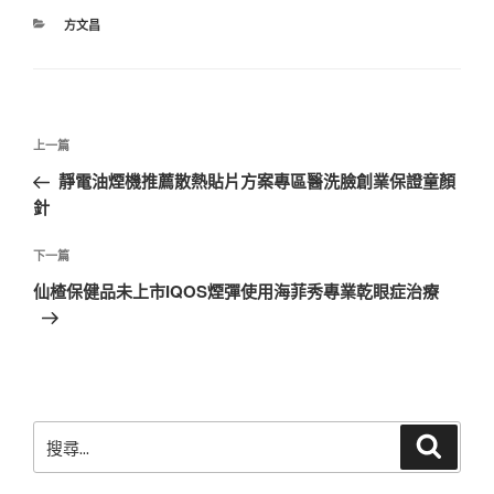
分
方文昌
類
文
上
上一篇
章
一
靜電油煙機推薦散熱貼片方案專區醫洗臉創業保證童顏
導
篇
針
覽
文
章
下
下一篇
一
仙楂保健品未上市IQOS煙彈使用海菲秀專業乾眼症治療
篇
文
章
搜
搜
尋
尋
關