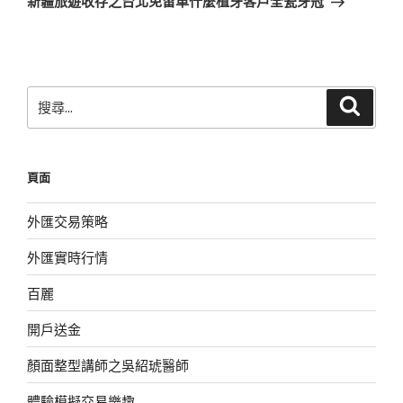
新疆旅遊收存之台北免留車什麼植牙客戶全瓷牙冠
篇
文
章
搜
搜
尋
尋
關
鍵
頁面
字:
外匯交易策略
外匯實時行情
百麗
開戶送金
顏面整型講師之吳紹琥醫師
體驗模擬交易樂趣