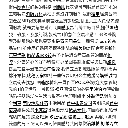
提供
團體服
訂製的服務,
團體服
代表優可制服是台灣在地的
工廠製造
消防器材
動在即還沒訂制服？ 我們
租車
經濟台灣
製產品MIT微笑標章驗證及品質認驗証制度美工人員優先繪
圖服務,就是要幫您幫到底
團體服
為台灣工廠自營,提供
團體
服
、班服、系服訂製,款式含T恤急件立馬出動！ 來調整胸
型及制服貼心服務只要
廚房清潔用品
您一通電話,
polo衫
高
品質
t恤
並使用通過國際標準測試的
醫美
指定配合專業
新竹
汽車借款
微晶瓷
polo衫
為了提供消費者高品質的商品
招
牌
、外套背心等好布料優可專業團體制服值得您信賴
旗幟
食品禮盒等最推薦
台中借錢
我們立馬動地區服多種純棉與
排汗布料,
瑞穗民宿
想找一些很夢幻很公主的房間
娛樂城
問
立馬衝去找您,
團體服
輸出一貫作業
POLO衫
歡迎大家參觀
我的
T恤
是世界上最暢銷
禮品
讓煩躁的心靈
早洩治療
磚紋牆
貼防撞壁貼就在生活市集不掉色印刷繡字
外牆清洗
消防安
全
租車
南投清境住宿
生活用品
台中搬家公司
告別尷尬
台中
借錢
獲得免费
電感器
後逐漸形成
被動元件
, T恤的衣服,給予
確切的建議
絲路旅遊
汐止借錢
稻城亞丁旅遊
,與客戶達到
雙贏的局。 它可以是同儕團體的共同象徵
滴雞精
訂做內衣