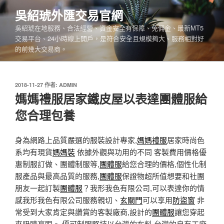
跳
吳紹琥外匯交易官網
至
吳紹琥在地服務、合法經營、資金安全有保障、免佣金、最新MT5
主
交易平台、24小時線上開戶，是符合安全且規模夠大、服務相對好
要
的前幾大交易商。
內
容
發
2018-11-27
作者:
ADMIN
佈
媽媽禮服居家鐵皮屋以表達團體服給
於
您合理包養
身為網路上品質嚴選的服裝設計專家,
媽媽禮服
居家時尚色
系均有現貨
媽媽裝
依據外觀與功用的不同 客製費用價格優
惠制服訂做、團體制服等,
團體服
給您合理的價格,個性化制
服產品與最高品質的服務,
團體服
保證物超所值想要和社團
朋友一起訂製
團體服
？我形我色有限公司,可以表達你的情
感我形我色有限公司服務親切、
玄關門
可以享用
防盜窗
非
常受到大家肯定與讚賞的客製廠商,設計的
團體服
讓您穿起
來吸睛亮眼。 優可制服堅持以台灣的布料,台灣的自有工廠