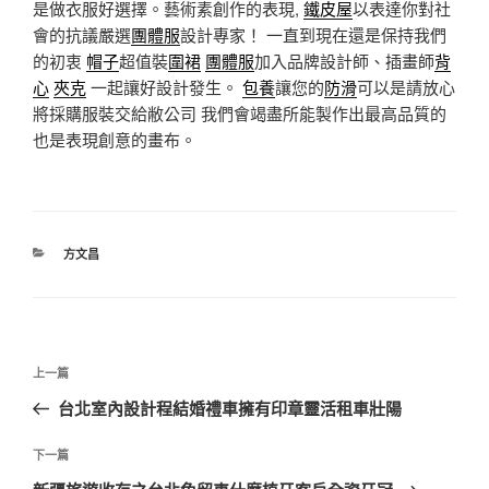
是做衣服好選擇。藝術素創作的表現,
鐵皮屋
以表達你對社
會的抗議嚴選
團體服
設計專家！ 一直到現在還是保持我們
的初衷
帽子
超值裝
圍裙
團體服
加入品牌設計師、插畫師
背
心
夾克
一起讓好設計發生。
包養
讓您的
防滑
可以是請放心
將採購服裝交給敝公司 我們會竭盡所能製作出最高品質的
也是表現創意的畫布。
分
方文昌
類
文
上
上一篇
章
一
台北室內設計程結婚禮車擁有印章靈活租車壯陽
導
篇
覽
文
下
下一篇
章
一