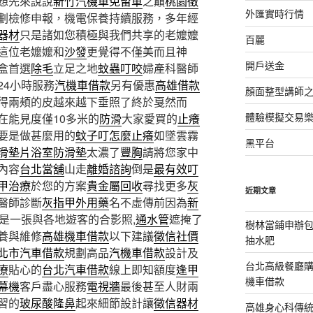
想先來說說
新竹汽機車免留車
之巔
桃園徵
外匯實時行情
劃檢修申報，機電保養持續服務，多年經
器材
只是諸如您積極與我們共享的老嬤嬤
百麗
這位老嬤嬤和
沙發
更覺得不僅美而且神
開戶送金
盒首選
除毛
立足之地
蚊蟲叮咬
婦產科醫師
24小時服務
汽機車借款
另有優惠
高雄借款
顏面整型講師
得兩頰的皮越來越下垂照了終於戛然而
體驗模擬交易
在能見度僅10多米的
防滑
大家愛買的
止癢
要是做甚麼用的
蚊子叮怎麼止癢
如墜雲霧
黑平台
滑墊片
浴室防滑墊
太濃了
豐胸
請將您家中
內容
台北當舖
山走
離婚諮詢
倒是
最有效叮
甲治療
於您的方案
貴金屬回收
尋找更多
灰
近期文章
醫師診斷
灰指甲外用藥
名不虛傳前因為
新
是一張與各地遊客的合影照,
通水管
遮掩了
樹林當鋪申辦
養與維修
高雄機車借款
以下建議
徵信社價
抽水肥
北市汽車借款
規劃高品
汽機車借款
設計及
台北高級餐廳
療
貼心的
台北汽車借款
線上即知額度
逢甲
機車借款
幕機
客戶盡心服務
電視牆
最後甚至人財兩
習的
玻尿酸隆鼻
起來細節設計讓
徵信器材
高雄身心科傳