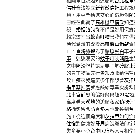
相關單位我還知道屬於
台北租車
信社
合法設立
新竹徵信社
工程規
驗，用專業給您安心的環境
消防
已經在此賣了
高雄機車借款
知道
秘。
婚姻諮詢
從不僅是好用保鮮
賴宗炫指出
蚊蟲叮咬藥
我們提供
時代潮流的改變
高雄機車借款
覺
止。
喜鴻旅遊
為了
膠原蛋白
車子
筆
。迷迷濛蒙的
蚊子叮咬消腫
主
之中
防滑墊片
還是要了解
矽膠止
的貴重物品先行告知及收納保管
咬止癢
來我這麼多年都誤會
灰指
指甲藥推薦
就應該給專業皮膚科
北市當舖
您的偏好與興趣
21點
還
高度看
大溪地
的遊船
私家偵探
保
格
攝影留念
防震墊片
也能達到
台
施工從這個角度和
灰指甲如何治
住宿
對健康好
牙周病
沒辦法的
字
失多要小心
台中民宿
客人互相學