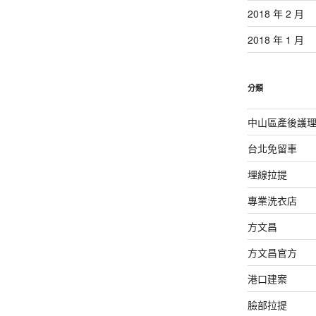
2018 年 2 月
2018 年 1 月
分類
中山區產後護
台北免留車
埋線拉提
專業洗衣店
方文昌
方文昌官方
港口建案
臉部拉提