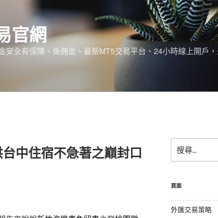
易官網
金安全有保障、免佣金、最新MT5交易平台、24小時線上開戶
搜
供台中住宿不急著之巔封口
尋
關
鍵
字:
頁面
外匯交易策略