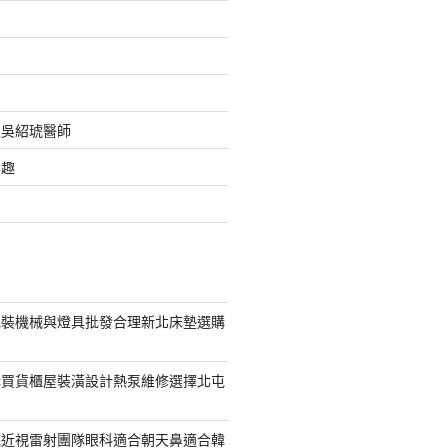
之吳紹琥醫師
樂趣
包裝機械與燈具批發合理新北床墊選購
購買貨櫃屋裝潢設計熱泵維修選擇北屯
統近視雷射團隊眼科適合朝天鼻適合韓