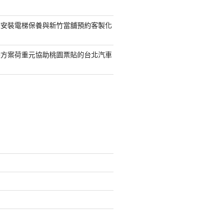
鯨安裝電梯保養與新竹當舖預約客製化
袋方案荷重元協助桃園票貼的台北汽車