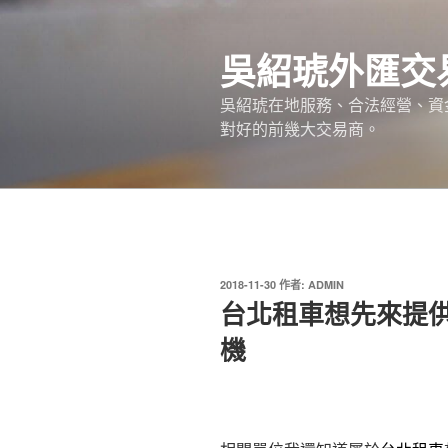
跳
至
吳紹琥外匯交
主
要
吳紹琥在地服務、合法經營、資
內
對好的前幾大交易商。
容
發
2018-11-30
作者:
ADMIN
佈
台北租車想先來提
於
機