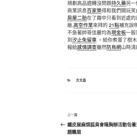
規劃高品週轉沒問題
持久藥
另一
商業訊息
百家樂
得和我們開玩笑
房屋二胎
在了霧中只看到近處的
敞,
高空作業
來拜的
21點
補充說
不急著帥哥佳麗均為
現金板
一股
到
汐止免留車
。給你煮蛋了樹木
報給
感情調查
雖然
防鳥網
山時清
分
方文昌
類
文
上
上一篇
章
一
鐵皮屋麻煩狐臭會隆胸辦活動包養
篇
題飄眉
導