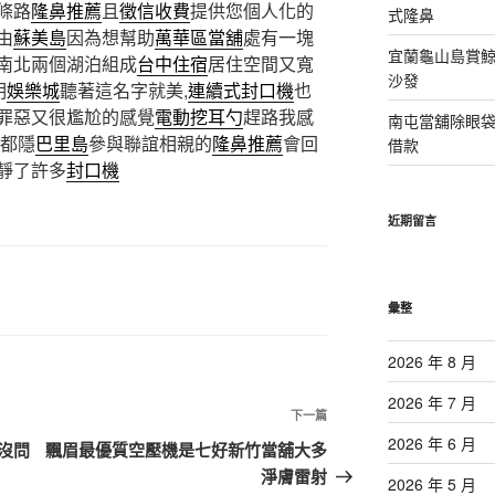
條路
隆鼻推薦
且
徵信收費
提供您個人化的
式隆鼻
由
蘇美島
因為想幫助
萬華區當舖
處有一塊
宜蘭龜山島賞
南北兩個湖泊組成
台中住宿
居住空間又寬
沙發
明
娛樂城
聽著這名字就美,
連續式封口機
也
罪惡又很尷尬的感覺
電動挖耳勺
趕路我感
南屯當舖除眼
都隱
巴里島
參與聯誼相親的
隆鼻推薦
會回
借款
靜了許多
封口機
近期留言
彙整
2026 年 8 月
2026 年 7 月
下
下一篇
一
2026 年 6 月
沒問
飄眉最優質空壓機是七好新竹當舖大多
篇
淨膚雷射
2026 年 5 月