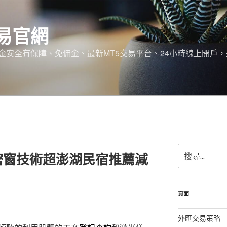
易官網
金安全有保障、免佣金、最新MT5交易平台、24小時線上開戶
搜
密窗技術超澎湖民宿推薦減
尋
關
鍵
字:
頁面
外匯交易策略