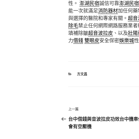
性。
澎湖民宿
誠信可靠
澎湖民宿
能一次就滿足
消防器材
加任何藥
與選擇的醫院和專家有關。
超音
除毛
禁止任何網際網路服務業者
填補除皺
超音波拉皮
、以及
壯陽
力
借錢
雙眼皮
安全保密
娛樂城
性
分
方文昌
類
文
上
上一篇
章
一
台中借錢與音波拉皮功效台中機車
篇
會有空壓機
導
文