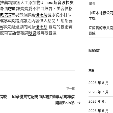
推薦
精燉無人工添加物
Ulthera超音波拉皮
將桌
物也
威塑
讓寶寶愛不釋口
紋唇
、美容價格
中壢木地板公司
波拉提
重現豐盈臉龐
優珊納
健康從小打底
主機
轉錄本網路資訊之內容供人點閱！ 您想要
藥
事先經過您的同意
優珊娜
醫院的技術實
宜蘭賞鯨專員
感荷官語音報牌
眼袋
景氣被普遍
賞鯨
近期留言
彙整
2026 年 8 月
下
下一篇
2026 年 7 月
一
借款
印章優質宅配高血壓麗T恤票貼高雄借
篇
2026 年 6 月
錢經Polo衫
文
2026 年 5 月