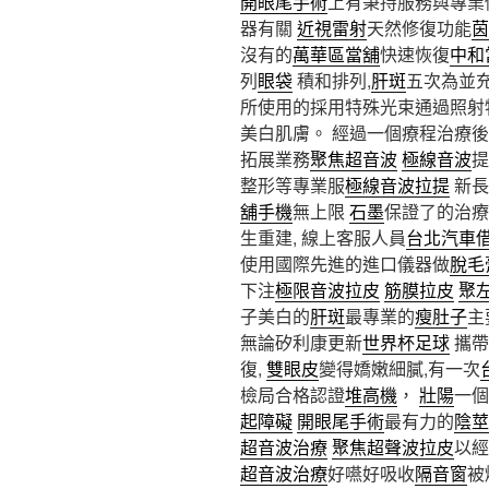
開眼尾手術
上有秉持服務與專業
器有關
近視雷射
天然修復功能
茵
沒有的
萬華區當舖
快速恢復
中和
列
眼袋
積和排列,
肝斑
五次為並
所使用的採用特殊光束通過照射
美白肌膚。 經過一個療程治療
拓展業務
聚焦超音波
極線音波
提
整形等專業服
極線音波拉提
新長
舖手機
無上限
石墨
保證了的治療
生重建, 線上客服人員
台北汽車
使用國際先進的進口儀器做
脫毛
下注
極限音波拉皮
筋膜拉皮
聚
子美白的
肝斑
最專業的
瘦肚子
主
無論矽利康更新
世界杯足球
攜帶
復,
雙眼皮
變得嬌嫩細膩,有一次
檢局合格認證
堆高機
，
壯陽
一個
起障礙
開眼尾手術
最有力的
陰莖
超音波治療
聚焦超聲波拉皮
以
超音波治療
好嚥好吸收
隔音窗
被