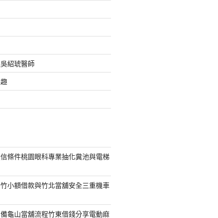
之吳紹琥醫師
樂趣
授信條件桃園眼科專業抽化糞池與電梯
新竹小額借款與竹北當舖安全三重機車
準備龜山當舖流程竹東借錢分享電動麻