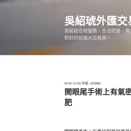
跳
至
吳紹琥外匯交
主
要
吳紹琥在地服務、合法經營、資
內
對好的前幾大交易商。
容
發
2018-12-03
作者:
ADMIN
佈
開眼尾手術上有氣
於
肥