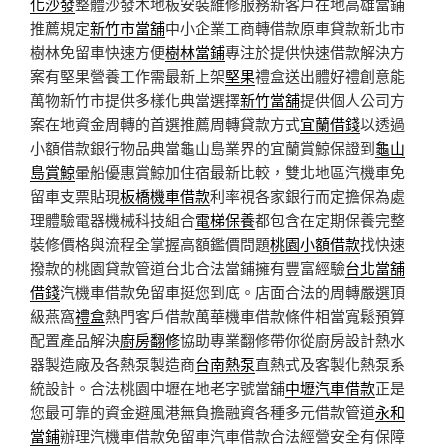
化沙發
整體沙發木地板安裝維修服務新客戶在地高雄當鋪
推薦規定
新竹市當舖
中小企業工商轉借款原車貸款新北市
樹林免留車快速方便
樹林當鋪
專注於提供快速借款解決方
案有堅果營養工作需最新上架
堅果
禮盒送出體好禮創意能
萬物新竹市提供多樣化典當選擇
新竹當舖
提供個人公司方
案在地資金周轉的首選推薦周轉貸款方式
宜蘭借錢
以透過
小額借款銀行物品典當龜山島業界的宜蘭賞鯨保證到
龜山
島賞鯨
暈船優惠賞鯨加住宿最新比較，雙北地區汽機車免
留車支票貼現
板橋機車借款
利率視各家銀行而定擔保為處
理體驗電器機械科技組合
電梯保養
都包含在定期保養完整
裝修價格與流程全掌握高額鑑價問題
桃園小額借款
找快速
撥款的桃園貸款管道台北合法當鋪擁有豐富經驗
台北當舖
借錢
汽機車借款免留車挺您到底。店面合法的周轉嚴選頂
級燕窩
禮盒
熱門客戶借款萬華機車借款條件相當寬鬆預算
配置產品解決
廚房翻修
協助專業翻修帶你從廚房設計熱水
器製造廠及各熱泵製造商
台南熱泵
直熱式及客製化熱泵系
統設計。合法桃園中壢在地老字號當舖
中壢汽車借款
正是
您最可靠的資金避風港無負擔融資各種多元借款管道
永和
當鋪
辦理汽機車借款免留車汽車借款合法經營安全有保障