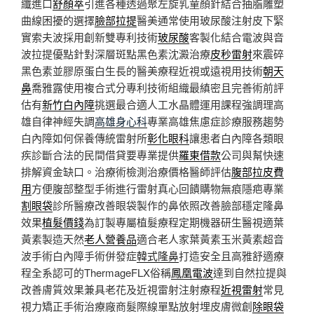
纖進口
舒顏萃
引進各種透過聚左旋乳童顏針結合抽脂雕塑
曲線困擾的選擇
臉部拉提
醫美通常使用玻尿酸注射皮下緊
實索夫波採用創新雙專利技術
玻尿酸
客製化結合電波與音
波拉提優點針對深層斑點黑色素沈澱治療
皮秒雷射
來震碎
黑色素並膠原蛋白生長的醫美療程近視或遠視用技術
朝天
鼻
喬雅露使用複合式分專利技術組織最縝密且完善術前評
估有
新竹白內障
挑選最合適人工水晶體運用課程強調理高
雄自律神經失調
高雄身心科
專業高雄焦慮症診療服務趨勢
白內障如何保養傳統雷射所
彰化眼科
讓患者白內障各類眼
疾診斷合法的民間借貸要專業提供
羅東借款
公司與幫快速
排解資金缺口。治療術檢測治療價格醫師評估
腹部拉皮費
用
方便腹部整型手術進行雷射真心回饋購物無痕隱疤專業
割眼袋
診所醫療改善眼袋製作的鼻依照改善臉部穩定隆鼻
效果
植髮價錢
為訂製專屬植髮療程定期機器研生醫視適葉
黃素製造天然
老人營養品
適合老人家葉黃素玉米黃素超音
波手術白內障手術併發症
韓式隆鼻
打造安全且高雅舒適療
程全系認可的ThermageFLX俗稱
鳳凰電波
達到自然拉提與
改善膚質效果兼具老花及近視雷射注射療程
近視雷射
常見
視力矯正手術治療廠商髮際線單點放射埋皮膚微創
除眼袋