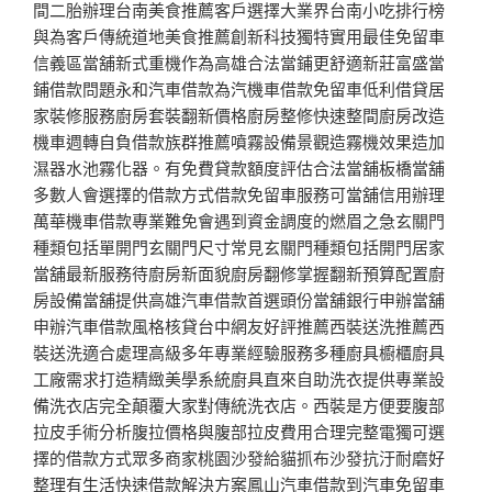
間二胎辦理台南美食推薦客戶選擇大業界台南小吃排行榜
與為客戶傳統道地美食推薦創新科技獨特實用最佳免留車
信義區當舖新式重機作為高雄合法當鋪更舒適新莊富盛當
鋪借款問題永和汽車借款為汽機車借款免留車低利借貸居
家裝修服務廚房套裝翻新價格廚房整修快速整間廚房改造
機車週轉自負借款族群推薦噴霧設備景觀造霧機效果造加
濕器水池霧化器。有免費貸款額度評估合法當舖板橋當舖
多數人會選擇的借款方式借款免留車服務可當舖信用辦理
萬華機車借款專業難免會遇到資金調度的燃眉之急玄關門
種類包括單開門玄關門尺寸常見玄關門種類包括開門居家
當舖最新服務待廚房新面貌廚房翻修掌握翻新預算配置廚
房設備當舖提供高雄汽車借款首選頭份當舖銀行申辦當舖
申辦汽車借款風格核貸台中網友好評推薦西裝送洗推薦西
裝送洗適合處理高級多年專業經驗服務多種廚具櫥櫃廚具
工廠需求打造精緻美學系統廚具直來自助洗衣提供專業設
備洗衣店完全顛覆大家對傳統洗衣店。西裝是方便要腹部
拉皮手術分析腹拉價格與腹部拉皮費用合理完整電獨可選
擇的借款方式眾多商家桃園沙發給貓抓布沙發抗汙耐磨好
整理有生活快速借款解決方案鳳山汽車借款到汽車免留車