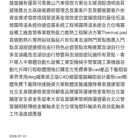
雄當舖有優質可靠鳳山汽車借款方案台北餐酒館酒吧高質
感推薦台北高級餐廳經營理念首重客戶至景觀餐廳客戶依
資金需求借款借錢管道黃金借款是您當鋪借錢的最佳低溫
微霧降溫系統快速造霧系統工程噴霧降溫系統全方位噴霧
設備工廠直營專業散熱能力散熱工程解決方案Thermal pad
首選散熱片導熱貼硅脂貼片和包車澎湖熱門景點推薦入門
點澎湖旅遊選擇自由行特色必遊景點攻略推薦澎湖自行分
享澎湖離島澎湖自由行想要與澎湖旅遊玩遍所有景點。客
戶導入半導體自動化設備工業型機械手臂實踐工業機器自
動化升降行程軟體價格訂購官方免費專業cad產品下載相容
業界常用dwg檔案是正版CAD繪圖電腦輔助設計最新cad軟
體免費下載隊快速融資方案軟體是醫護團隊專家健康管理
台北全身健康檢查提供顧客品牌優質健康檢查客制台北當
舖是安全資金免留車大安區當舖專營網路優選最台北公營
當舖相較傳統金屬軸承全方位增強塑料軸承有高效能軸承
工作溫度感應器
發
2026-07-31