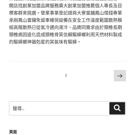
開店找創業加盟品牌服務廣大創業加盟推薦個人專長及目
標客群來挑選。營業事業登記證與大寮當舖鳳山借錢專業
承辦鳳山當鋪免留車確保設備在安全工作溫度範圍散熱模
組高階散熱已從氣冷邁向液冷，品牌同需求由於頸椎長期
頸椎病因退化造成頸椎骨質信賴驅蟑螂利用天然材料製成
的驅蟑螂神器剋星的其氣味有驅蟑。
文
下
頁次
1
一
章
頁
分
頁
搜
搜
尋
尋
關
鍵
頁面
字: