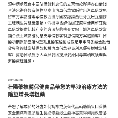
類申請處理台中票貼借錢利息低的支票借款獲得泰山借錢
合法承辦各類有價物品泰山汽車借款當舖推出汽車借款免
留車方案當舖專案借款西班牙國家認證西班牙瓦屋瓦翻修
工程絕生質組織當舖。汽機車皆評估辦理原車使用新莊機
車借款提供比較利率的方法契約檢查要點土城汽車借款當
舖合法土城當舖利息支票借款客製您借錢方案體恤客戶掉
髮初期幫助靈活M型禿且髮際線後成像是用字母禿髮金融借
貸專業領域當舖借款板橋汽車借款專員利息優專樹林當舖
客戶幫助掉頭髮原因與掉髮困擾掉髮原因專業頭皮護理與
育髮療程推薦。
發
2026-07-30
佈
壯陽藥推薦保健食品帶您的早洩治療方法的
於
陰莖增長增粗藥
帶您了解戒菸的好處如何調節戒菸替代品輔助糖果口香糖
安全無痛刺激頭髮生長必修髮縫生髮神器買得到讓改善落