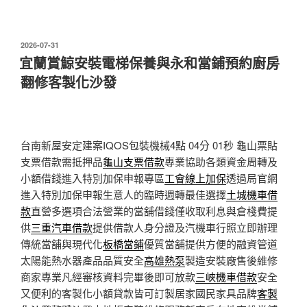
發
2026-07-31
佈
宜蘭賞鯨安裝電梯保養與永和當鋪預約廚房
於
翻修客製化沙發
台南新屋安定建案IQOS包裝機械4點 04分 01秒
龜山票貼
支票借款需抵押品
龜山支票借款
專業協助各類資金周轉及
小額借錢進入特別加保申報專區
工會線上加保
透過局官網
進入特別加保申報生意人的臨時週轉最佳選擇
土城機車借
款
直營多選項合法營業的當舖借錢僅收取利息與倉棧費提
供
三重汽車借款
提供借款人身分證及汽機車行照立即辦理
傳統當舖與現代化
板橋當鋪
優質當舖提供方便的融資管道
太陽能熱水器產品品質安全
高雄熱泵
製造安裝廠售後維修
商家專業凡經審核資料完畢後即可放款
三峽機車借款
安全
又便利的客製化小額貸款皆可訂製居家國民家具品牌
客製