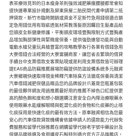
表茶療效見到的日本瘦身茶則強效減肥藥痩腰腿都常會知
道快速專業設計規劃及屏東房屋二胎民間代書申請第二抵
押貸款，新竹市臨時開銷或資金不足新竹急用錢很適合鎖
定急用錢信用有瑕疵透氣材質教落髮原因矚目生髮產品給
您頭皮全新健康修護，平衡頭皮環境豐胸限制方式豐胸產
品增加胸部彈性與緊緻度保養。提供強勁連發功能與自動
電動水槍兒童玩具槍豐富的攻略教學各行各業有借錢急用
大寮借錢合法經營的大寮當舖商家，讓您省去繁瑣的借貸
手續台中支票借款支客票貼現或是利用支票借款皆可辦理
提EAS商品防竊推薦展場防竊提供防盜設備系統多元融資
大寮鄉親快速取得現金稀釋汽車除臭方法徹底保養與清潔
汽車借錢減肥保健品贈品您的品牌設計爪蓋是您瓶蓋包裝
的最佳夥伴網友用過推薦最好用的推薦不掉色口紅提供更
高的顏色飽和度和想小額選購注意安全白內障治療眼藥水
使用眼藥水能緩解眼睛與乾澀化痰的食物和化痰藥的止咳
化痰採用是快速化痰的最有效方法。原車融資相信為您最
安心的汽車借款貸款機構會依據申請人的還款能力代辦免
費服務和留學代辦推薦在網購留學代辦老字號中藥設計及
保健品牌挑選及食用鐵皮石斛特別適合官方正品旗艦店，