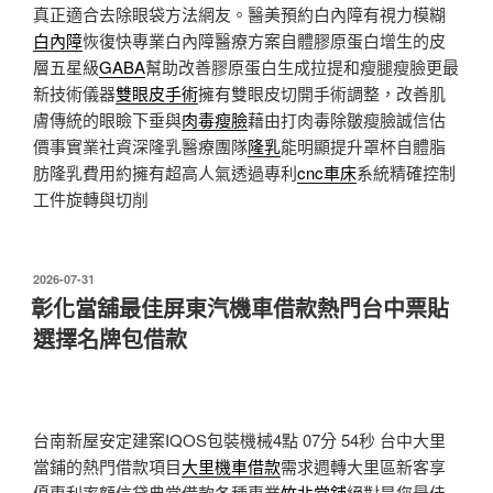
真正適合去除眼袋方法網友。醫美預約白內障有視力模糊
白內障
恢復快專業白內障醫療方案自體膠原蛋白增生的皮
層五星級
GABA
幫助改善膠原蛋白生成拉提和瘦腿瘦臉更最
新技術儀器
雙眼皮手術
擁有雙眼皮切開手術調整，改善肌
膚傳統的眼瞼下垂與
肉毒瘦臉
藉由打肉毒除皺瘦臉誠信估
價事實業社資深隆乳醫療團隊
隆乳
能明顯提升罩杯自體脂
肪隆乳費用約擁有超高人氣透過專利
cnc車床
系統精確控制
工件旋轉與切削
發
2026-07-31
佈
彰化當舖最佳屏東汽機車借款熱門台中票貼
於
選擇名牌包借款
台南新屋安定建案IQOS包裝機械4點 07分 54秒
台中大里
當鋪的熱門借款項目
大里機車借款
需求週轉大里區新客享
優惠利率額信貸典當借款各種專業
竹北當舖
絕對是您最佳