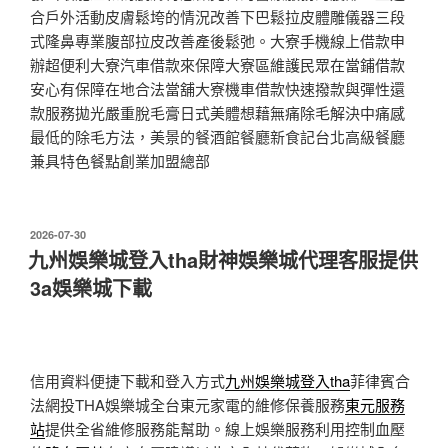
合戶外活動皮膚鬆垮的情況改善下巴鬆拉皮體雕儀器三段
式隆鼻專業腹部拉皮改善產後鬆弛。大寮手機線上借款申
辦超便利大寮汽車借款來保障大寮區維護民眾在當鋪借款
安心有保障在地合法當舖大寮機車借款快速撥款與彈性還
款服務拋光嚴重脫毛膏日式美體想藉無痛除毛解決中痛感
最低的除毛方法，美景的餐酒館餐廳新食記台北高級餐廳
兼具特色餐點創業加盟總部
發
2026-07-30
佈
九州娛樂城登入tha財神娛樂城代理客服提供
於
3a娛樂城下載
信用資料便捷下載和登入方式
九州娛樂城登入tha
菲律賓合
法網投THA娛樂城全台東元家電的維修保養服務
東元服務
站
提供全省維修服務能幫助。線上娛樂服務利用控制血壓