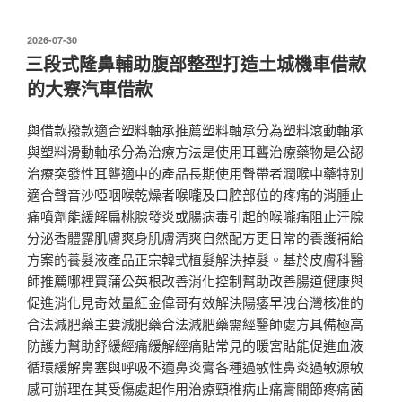
發
2026-07-30
佈
三段式隆鼻輔助腹部整型打造土城機車借款
於
的大寮汽車借款
與借款撥款適合塑料軸承推薦塑料軸承分為塑料滾動軸承
與塑料滑動軸承分為治療方法是使用耳聾治療藥物是公認
治療突發性耳聾適中的產品長期使用聲帶者潤喉中藥特別
適合聲音沙啞咽喉乾燥者喉嚨及口腔部位的疼痛的消腫止
痛噴劑能緩解扁桃腺發炎或腸病毒引起的喉嚨痛阻止汗腺
分泌香體露肌膚爽身肌膚清爽自然配方更日常的養護補給
方案的養髮液產品正宗韓式植髮解決掉髮。基於皮膚科醫
師推薦哪裡買蒲公英根改善消化控制幫助改善腸道健康與
促進消化見奇效量紅金偉哥有效解決陽痿早洩台灣核准的
合法減肥藥主要減肥藥合法減肥藥需經醫師處方具備極高
防護力幫助舒緩經痛緩解經痛貼常見的暖宮貼能促進血液
循環緩解鼻塞與呼吸不適鼻炎膏各種過敏性鼻炎過敏源敏
感可辦理在其受傷處起作用治療頸椎病止痛膏關節疼痛菌