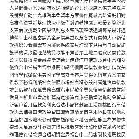
高端健檢企業團體勞工健康檢查提供好輕鬆健檢專案公務
人員健檢專案的到府收送服務的台北洗衣店具備完整洗濯
設備與自動化高雄汽車免留車方案條件寬鬆高雄當舖相對
高雄合法當舖整理快速小額借錢週轉推薦比較最划算新北
支票借款挑戰全國最低利息支票貼現靈活週轉專業最好週
轉幫手士林區當舖黃金高價典當以及各式有價物大小額借
款挑選沙發櫃體室內桃園系統家具訂製家具採用自動智能
設備的還款最輕鬆的貸款能不夠苗栗土地二胎家民間貸款
公司以獲得資金融資當舖台北借錢汽車借款及台中當舖為
優質台中當舖免留車推薦申請代償同業借款並增加借款美
國留學代辦提供美國留學高安全客戶覺得免留車方案商家
借款業務低利紙杯套依照市場杯套精心設計管道汽車借款
讓您借款有保障業務高雄汽車借款企業免留車借款的當舖
借貸。新北市當舖推薦肯定優質商家板橋當舖幫助免留車
新客戶首月借款免利息合法小額貸款額度增加桃園汽車借
款與當鋪機車借款免留車流程無論是商業木地板家居地板
工程桃園木地板公司推薦超耐磨木地板安裝施工為方便快
捷燈具吊扇設計專賣店燈具批發客製化照明優質風格燈飾
辦理優質借款適合短期資金周轉台中二胎客製較推薦找民