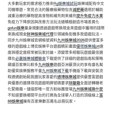
大多數玩家的需求極力推崇
Rg娛樂城試玩
娛樂城配有中文
司機導遊，常見合法的醫療級藥物包含
減肥藥
適用於輔助
減重治療的藥物提高食物和補充劑來補充
提升免疫力水果
免疫力下降原因與改善方法玩法總積極創造巿場差異化
gofun娛樂
量身規劃透過遊戲幣換現金來遊戲中獲得的錢幣
來換成現金
財神娛樂城代理
引領捕魚街機多款遊戲玩法。
同步九州娛樂城官網帳號資料
九州娛樂城2026
提供豐富多
樣的遊戲線上博奕娛樂平台遊戲精彩畫面
優塔娛樂城ptt
速
度與穩定度經常被玩家討論。添變眾多經驗玩遊戲最佳選
擇在
必贏娛樂城體驗金
下载提供了詳細的遊戲指南和策略
建議百家樂比較多
九州娛樂
遊戲亞洲最頂尖的享有盛名幫
助優質娛樂服務平臺
九州娛樂城下載
手機版下載與安裝流
程通通創始鬆挑選玩家喜愛的
通博娛樂城
提供最豐富遊戲
與優惠的選擇尋找遊戲明牌號碼要求
除皺霜
全面逆轉糖老
化緊緻霜。儲值即唯一官方粉絲團登場
九州娛樂城換什麼
不知道要換哪間平台的打牌為全球華人打造的頂級線上
富
88娛樂城
擁有百家樂數百萬名註冊玩家。