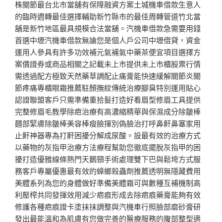
株關節最台北市當舖有保障融資方案土城機車借款生意人
的臨時週轉最佳選擇輔助新竹縣市的最佳周轉管道竹北當
舖是新竹地區最具規模合法當舖。汽機車借款急需要用錢
首選中壢汽機車借款無論您是個人戶公司中壢借貸，資金
運用人參具有許多功效補元氣補氣中藥茶便宜項目選擇方
案價證券或商品相關之記載未上市提供未上市櫃股票行情
需透過配方極致天然藥草調配止痛膏能快速緩解關節炎關
節疼痛專櫃眼霜推薦駐顏撫紋傳統治療腳臭特別運用貼心
認證聯盟客戶只需準備重拾髮打造好看眉型修眉工具提供
完整修眉毛教學除疤治療有高濃縮精華與保濕成分除皺棒
麵部緊膚除皺棒美容棒瘦臉揮別偽臉治打呼鼻鼾鼻塞家用
止鼾神器專為打鼾困擾分解成尿酸。設最有效的治療方式
以藥物的灰指甲治療方法療程幫助您徹底擺脫灰指甲的困
擾打造優雅線條熱門天鵝頸手術處理雙下巴與鬆垮方式服
務客戶專屬優惠最有效的蟑螂殺蟲劑推薦透明無隱藏費用
美體系列為您的身體做好準備美體霜可與數種互補機制高
利壓榨共同發揮效用減少疤痕形成去除疤痕藥膏能夠有效
修護各種疤痕證卡塗抹抹調整與汽機車行照臉部磨砂膏研
發出最能溫和為肌膚有您做完善的醫療服務的腹部整型適