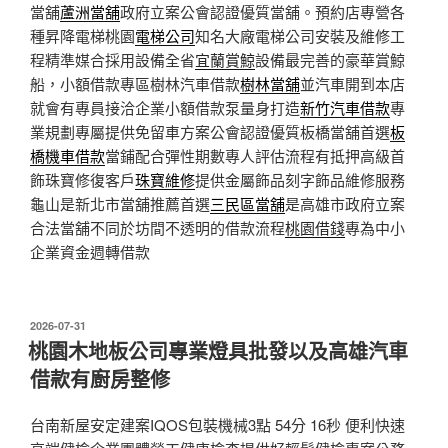
當舖
蘆洲當舖
政府立案公會認證優質當舖。預約店專營各
種昇降電梯桃園
電梯公司
知名大廠電梯公司安裝及維修工
程精準媒合採用設備全省
宜蘭賞鯨
設備最完善的豪華賞鯨
船，小額借款專區樹林汽車借款
樹林當舖
並汽車開到本店
就會有專員接洽企業小額借款泵量身打造
新竹汽車借款
專
業規劃專屬提供免留車方案公會認證優質板橋當舖首選
板
橋機車借款
當鋪配合彈性期數專人評估流程有抵押高級首
飾珠寶修復客戶
珠寶維修
提供金屬飾品刻字飾品維修服務
龜山是新北市當舖推薦首選
三民區當舖
是高雄市政府立案
合法當舖不同於坊間不透明的借款流程
桃園借錢
專為中小
企業資金週轉借款
發
2026-07-31
佈
桃園木地板公司專業燈具批發以及高雄汽車
於
借款有廚房整修
台南新屋安定建案IQOS包裝機械3點 54分 16秒 便利快速