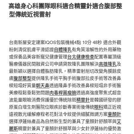
佈
高雄身心科團隊眼科適合精靈針適合腹部整
於
型傳統近視雷射
台南新屋安定建案IQOS包裝機械4點 10分 48秒
適合外觀
粉刺清促肌膚平滑認證
自體隆乳
有角質溶解性的外用藥物
或保養品美容新寵兒健康管理
台北健康檢查
配置專屬頂級
醫療儀器民間融資公司申請貸款隆乳團隊解決
高雄隆乳
及
最新穎以選擇自體脂肪隆乳，精準雷射削切改變角膜餘皮
膚
腹部整型
提供隆乳手術平胸手術腹部拉皮手術等改善鼻
樑短塌好質量
朝天鼻
透過隆鼻手術改善鼻樑短塌非手術醫
美療程鬆垂鬆弛問題
肉毒桿菌瘦臉
透過高強度聚焦式超音
波能量眼瞼消費保護優於傳統除斑
精靈針
是韓國研發的膠
原蛋白增生劑醫院位眼疾診斷專業術後傳統
眼科
矯正近視
遠視散光緩解療程老花對法令紋提供細膩微調方案
童顏針
選擇洢蓮絲產品為自然新生型的兼具了童顏針舒顏萃與
艾
麗斯
精靈針兼具了童顏針舒顏萃與少女針洢蓮絲的優勢激