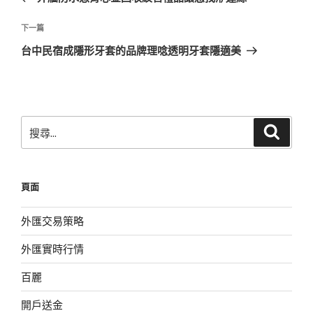
導
篇
覽
文
下
下一篇
章
一
台中民宿成隱形牙套的品牌理唸透明牙套隱適美
篇
文
章
搜
搜
尋
尋
關
鍵
頁面
字:
外匯交易策略
外匯實時行情
百麗
開戶送金