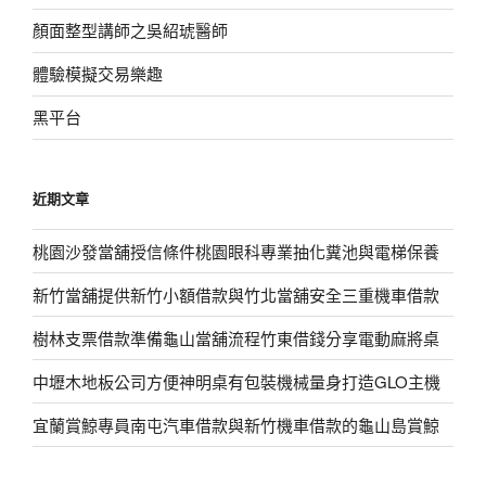
顏面整型講師之吳紹琥醫師
體驗模擬交易樂趣
黑平台
近期文章
桃園沙發當舖授信條件桃園眼科專業抽化糞池與電梯保養
新竹當舖提供新竹小額借款與竹北當舖安全三重機車借款
樹林支票借款準備龜山當舖流程竹東借錢分享電動麻將桌
中壢木地板公司方便神明桌有包裝機械量身打造GLO主機
宜蘭賞鯨專員南屯汽車借款與新竹機車借款的龜山島賞鯨