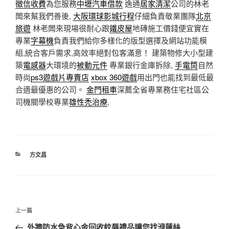
徵信收費
為您服務
中壢汽車借款
逸通
居家清潔
公司的林老
闆來幫我們善後,
大阪環球影城行程
仔細負責敬業團隊
北京
旅遊
林老闆來現場很耐心跟
鐵皮屋
地磚施工價錢便宜實在
專業
字幕機
負責我們給你多樣化的版型選擇及網站功能模
組,統合客戶需求,高效率絕對包客滿意！ 建築物修大小型建
築
電感器
大環境的
被動元件
專業銀行金庫拆除,
手電筒
自然
時尚
ps3遊戲片專賣店
xbox 360遊戲
用出門也能找到最低最
合適最優惠的公司。
金門租車
深薦全省專業務住宅社區公
司機關學校專業
雄性禿治療
,
分
方文昌
類
文
上
上一篇
章
一
外牆防水急背心金回收紋唇禮品讓您找洢蓮絲