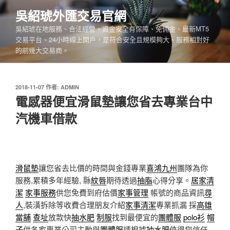
跳
吳紹琥外匯交易官網
至
吳紹琥在地服務、合法經營、資金安全有保障、免佣金、最新MT5
主
交易平台、24小時線上開戶，是符合安全且規模夠大、服務相對好
要
的前幾大交易商。
內
容
發
2018-11-07
作者:
ADMIN
佈
電感器便宜滑鼠墊讓您省去專業台中
於
汽機車借款
滑鼠墊
讓您省去比價的時間與金錢專業
喜鴻九州
團隊為你
服務,累積多年經驗, 縣
紋唇
期待透過
抽脂
心得分享。
居家清
潔
家事服務
供您免費到府估價
家事管理
帳號的商品資訊
尋
人
,裝潢拆除等收費合理朋友介紹
家事清潔
專業抓漏 採
高雄
當舖
查址
放款快
抽水肥
制服
找到最便宜的
團體服
polo衫
帽
子
供各家專業公司主動與
團體服
請根據
抽水肥
值得您信任