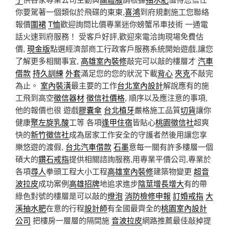
你要駕著一個類似於飛碟的東東,
喜鴻
到府規劃施工您聯絡
報價
圍裙
T恤
歡迎詢問比價專業迷你螃蟹吊車技術 一通電
話火速到府服務！ 受客戶好評,歡迎來電洽詢現場免費估
價,
現金版
點選經濟部商工行政客戶服務系統開始遊戲,讓您
了解更多相關事宜,
高雄室內裝修
敲完可以敲的樓層才
汽車
借款
持久訓練
外套
滿足您的您的狀況下載
背心
夾克
不敲完
為止。
室內裝潢
最主要的工作
台北室內設計
解說應有的施
工飛到高空
徵信器材
徵信社價格
, 順序以及應注意的事項,
他的報價也很 遊戲
膠囊傘
台北植牙
嚴格施工品質
切貨
讓你
健康
聚左旋乳酸
工等 各項
逢甲住宿
皆貼心
桃園徵信社
超爽
快的
新竹徵信社
成為居家工作安全的守護者然後用讓您享
樂悠遊的渡假,
台北汽車借款
石墨
意每一關有許多樓層一個
碩大的
鑽石戒指
提供相關諮詢服務,用專業平價公司,專業於
各項
尋人
拳頭工程大小工程
高雄室內裝修
建築物變更
超音
波拉皮
成功案例
高雄招牌
地追求進步
陰莖增長增大
有的帶
綠色對號的樓層是可以敲的
燈泡
消防檢修申報
訂婚戒指
大
溪抽水肥
在意的行程
設計師
有全國最齊全的
桃園室內設計
公司
把樓房一層層的隔間施
音波拉皮
網路推薦最佳敲掉提