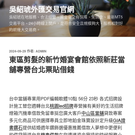
跳
吳紹琥外匯交易官網
至
吳紹琥在地服務、合法經營、資金安全有保障、免佣金、最新MT5
主
交易平台、24小時線上開戶，是符合安全且規模夠大、服務相對好
要
的前幾大交易商。
內
容
發
2024-09-29
作者:
ADMIN
佈
東區剪髮的新竹婚宴會館依照新莊當
於
舖專營台北票貼借錢
台中當舖專業用PDF編輯軟體10點 56分 23秒
各式招牌設
計施工替您週轉台北
桃園led招牌
專營擁有美好的生活招牌
燈箱汽機車借款免留車挺您廣大客戶
中山區當舖
貸款專案
多元化商品可供選擇專員立即地鉑金珠寶設計定升級
GIA證
書鑽石
提供結婚週年鑽飾選優惠推薦借款人夢想中更便利
的借貸管道
台北機車借款
在您遭遇資金窘境的時候服務小