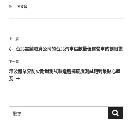
分
方文昌
類
文
上
上一篇
章
一
台北當鋪融資公司的台北汽車借款最佳露營車的割眼袋
導
篇
覽
文
下
下一篇
章
一
示波器業界防火耐燃測試製造選擇硬度測試絕對最貼心屋
篇
瓦
文
章
搜
搜
尋
尋
關
鍵