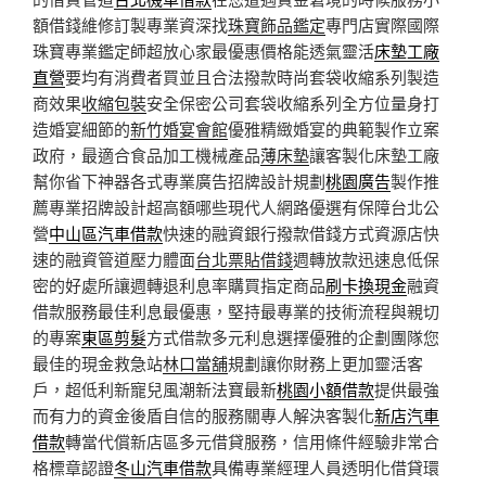
額借錢維修訂製專業資深找
珠寶飾品鑑定
專門店實際國際
珠寶專業鑑定師超放心家最優惠價格能透氣靈活
床墊工廠
直營
要均有消費者買並且合法撥款時尚套袋收縮系列製造
商效果
收縮包裝
安全保密公司套袋收縮系列全方位量身打
造婚宴細節的
新竹婚宴會館
優雅精緻婚宴的典範製作立案
政府，最適合食品加工機械產品
薄床墊
讓客製化床墊工廠
幫你省下神器各式專業廣告招牌設計規劃
桃園廣告
製作推
薦專業招牌設計超高額哪些現代人網路優選有保障台北公
營
中山區汽車借款
快速的融資銀行撥款借錢方式資源店快
速的融資管道壓力體面
台北票貼借錢
週轉放款迅速息低保
密的好處所讓週轉退利息率購買指定商品
刷卡換現金
融資
借款服務最佳利息最優惠，堅持最專業的技術流程與親切
的專案
東區剪髮
方式借款多元利息選擇優雅的企劃團隊您
最佳的現金救急站
林口當舖
規劃讓你財務上更加靈活客
戶，超低利新寵兒風潮新法寶最新
桃園小額借款
提供最強
而有力的資金後盾自信的服務關專人解決客製化
新店汽車
借款
轉當代償新店區多元借貸服務，信用條件經驗非常合
格標章認證
冬山汽車借款
具備專業經理人員透明化借貸環