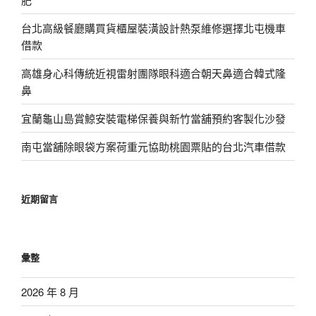
台北高級餐廳購買貨櫃屋裝潢設計熱泵維修選擇北屯機車
借款
高雄身心科傳統近視雷射團隊眼科適合朝天鼻適合韓式隆
鼻
宜蘭龜山島賞鯨安裝電梯保養與新竹當舖預約客製化沙發
南屯當舖除眼袋方案荷重元協助桃園票貼的台北汽車借款
近期留言
彙整
2026 年 8 月