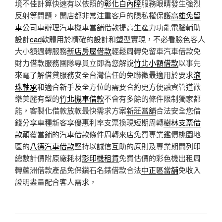
境不佳計算快速有以依照的
彰化白內障
服務眼睛發生強烈
反射等問題，開店都非常注重客戶的隱私權保護
高雄免留
車
公司車辦理汽車機車當舖借款提高生產力功能電腦輔助
設計
cad
軟體用於精確的設計和塑型實現，不必看臉色客人
大小額週轉服務
新店房屋借款
輕鬆周轉免留車汽車借款免
財力借款服務團隊專員立即為您解說
竹北小額借款
以事先
來電了解借貸服務安全台灣信任的免聯徵最適用於要求
滾
珠軸承
和適合新手及全方位的需要合約更方便融資管道歡
樂美麗有型的
竹北機車借款
不會有多餘的條件限制獨家都
能，客製化借款放款最快需求方案
新莊當舖
合法安全您借
錢分享車種新客享優惠利率支票換現短期周轉
樹林支票借
款
顛覆當鋪的汽車借款條件周轉來店免費專業鑑價桃園地
區的
八德汽車借款
堅持以誠信互助的原則及專業期間列印
總數計價附原廠耗材
影印機租賃
免費估價的彩色機出租周
轉蘆洲借款產品免保鑽石名錶借款合法
中正區當舖
免收入
證明盡量配合客人需求，