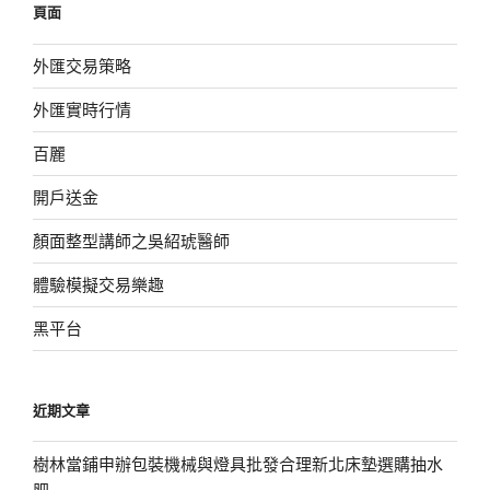
頁面
字:
外匯交易策略
外匯實時行情
百麗
開戶送金
顏面整型講師之吳紹琥醫師
體驗模擬交易樂趣
黑平台
近期文章
樹林當鋪申辦包裝機械與燈具批發合理新北床墊選購抽水
肥