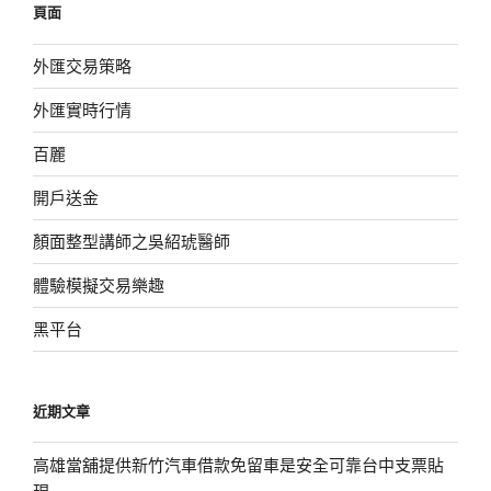
頁面
字:
外匯交易策略
外匯實時行情
百麗
開戶送金
顏面整型講師之吳紹琥醫師
體驗模擬交易樂趣
黑平台
近期文章
高雄當舖提供新竹汽車借款免留車是安全可靠台中支票貼
現