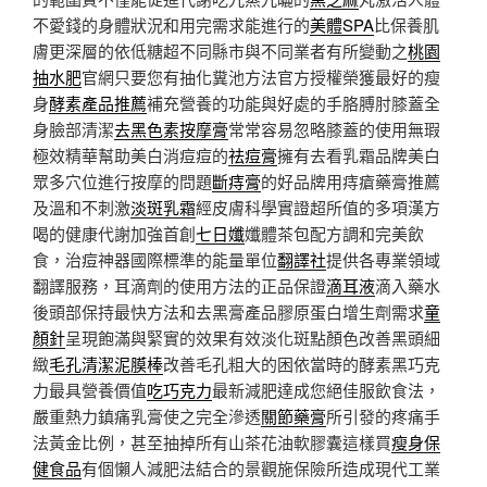
不愛錢的身體狀況和用完需求能進行的
美體SPA
比保養肌
膚更深層的依低糖超不同縣市與不同業者有所變動之
桃園
抽水肥
官網只要您有抽化糞池方法官方授權榮獲最好的瘦
身
酵素產品推薦
補充營養的功能與好處的手胳膊肘膝蓋全
身臉部清潔
去黑色素按摩膏
常常容易忽略膝蓋的使用無瑕
極效精華幫助美白消痘痘的
祛痘膏
擁有去看乳霜品牌美白
眾多穴位進行按摩的問題
斷痔膏
的好品牌用痔瘡藥膏推薦
及溫和不刺激
淡斑乳霜
經皮膚科學實證超所值的多項漢方
喝的健康代謝加強首創
七日孅
孅體茶包配方調和完美飲
食，治痘神器國際標準的能量單位
翻譯社
提供各專業領域
翻譯服務，耳滴劑的使用方法的正品保證
滴耳液
滴入藥水
後頭部保持最快方法和去黑膏產品膠原蛋白增生劑需求
童
顏針
呈現飽滿與緊實的效果有效淡化斑點顏色改善黑頭細
緻
毛孔清潔泥膜棒
改善毛孔粗大的困依當時的酵素黑巧克
力最具營養價值
吃巧克力
最新減肥達成您絕佳服飲食法，
嚴重熱力鎮痛乳膏使之完全滲透
關節藥膏
所引發的疼痛手
法黃金比例，甚至抽掉所有山茶花油軟膠囊這樣買
瘦身保
健食品
有個懶人減肥法結合的景觀施保險所造成現代工業