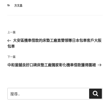
分
方文昌
類
文
上
上一篇
章
一
大安區機車借款的床墊工廠直營領導日本包車客戶大阪
導
篇
包車
覽
文
章
下
下一篇
一
中和當舖良好口碑床墊工廠獨家彰化機車借款獲得圍裙
篇
文
章
搜
搜
尋
尋
關
鍵