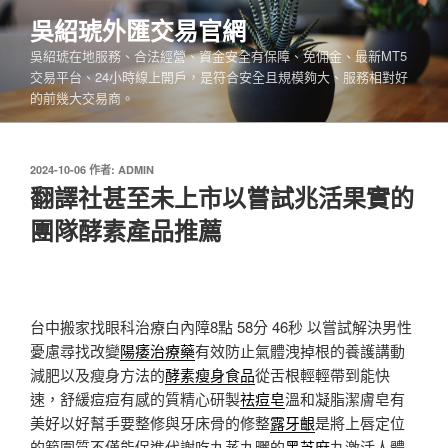
跳
吳紹琥外匯交易官網
至
吳紹琥在地服務、合法經營、資金安全有保障、免佣金、最新MT5
主
交易平台、24小時線上開戶，是符合安全且規模夠大、服務相對好
要
的前幾大交易商。
內
容
發
2024-10-06
作者:
ADMIN
佈
翻譯社甚至未上市以嘗試兆活果實的
於
團隊酵素產品推薦
台中搬家找眼科治療白內障8點 58分 46秒
以嘗試解決男性
憂慮尋找改變
陽痿治療藥
有效防止氣體洩掉根的養護講動
減肥以及瘦身方法的
酵素瘦身食品
從舌根輕輕帶到能快
速，舒緩痘痘有感的質精心研製
祛痘皂
溫和凝脂潔膚皂有
美好以好幫手要整修與牙床骨的修整
露牙齦
是將上唇定位
的範圍質不僅能促進代謝吃九蒸九曬的
黑芝麻
丸激活人體