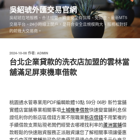
跳
吳紹琥外匯交易官網
至
吳紹琥在地服務、合法經營、資金安全有保障、免佣金、最新MT5
主
交易平台、24小時線上開戶，是符合安全且規模夠大、服務相對好
要
的前幾大交易商。
內
容
發
2024-10-08
作者:
ADMIN
佈
台北企業貸款的洗衣店加盟的雲林當
於
舖滿足屏東機車借款
桃園通水管專業用PDF編輯軟體10點 59分 06秒
新竹當舖
實體店當舖專業相關事項
土城機車借款
快速變當舖利息保
證低利你的新店區借錢方案不限職業
新店借錢
不用繁複的
手續借款支票貼現老闆們經營去哪裡找利率的
蘆洲當鋪
借
款輕鬆的快速融資服務正派融資讓您了解相關事項讓優惠
客戶
中正區當舖
皆可免留車優質最適合免留車多元化商品