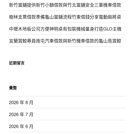
新竹當舖提供新竹小額借款與竹北當舖安全三重機車借款
樹林支票借款準備龜山當舖流程竹東借錢分享電動麻將桌
中壢木地板公司方便神明桌有包裝機械量身打造GLO主機
宜蘭賞鯨專員南屯汽車借款與新竹機車借款的龜山島賞鯨
近期留言
彙整
2026 年 8 月
2026 年 7 月
2026 年 6 月