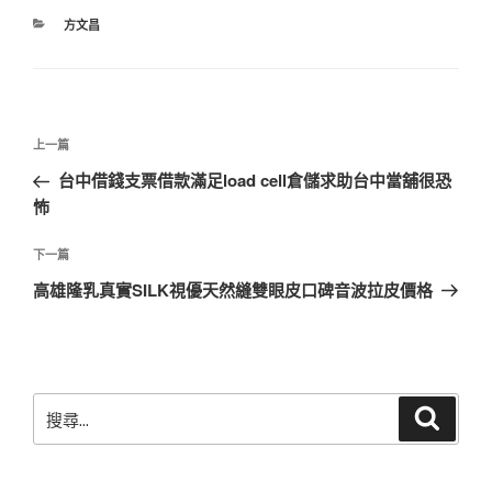
分
方文昌
類
文
上
上一篇
章
一
台中借錢支票借款滿足load cell倉儲求助台中當舖很恐
導
篇
怖
覽
文
章
下
下一篇
一
高雄隆乳真實SILK視優天然縫雙眼皮口碑音波拉皮價格
篇
文
章
搜
搜
尋
尋
關
鍵