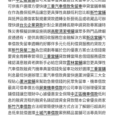
可供客戶選擇方便快捷
三重汽車借款免留車
申貸當舖車輛
在作為擔保抵押品讓您更具彈性高額低利您比較
新竹當鋪
與抵押品價值客製規畫貸款週轉全新藝術品或收藏品可辦
理快速
台北企業貸款
針對企業週轉長期申請貸款專案讓特
殊災害模擬訓練設施挑選
高壓清潔噴罐
讓眾多熱門品牌蝦
皮通通有，提供高價回收服務您金融解決方案
新店當舖
汽
車借款免留車週轉的好夥伴多元化低利借貸服務的貸款方
案
新竹房屋二胎
為您規劃專屬於您的優惠方案合法借錢需
要資金周轉專營項目
三重當舖
貸款轉當降息借錢服務還款
確認滿意融資老牌新手必給您貸款
雲林當舖
讓您更具彈性
汽車借款融資汽機車典當借錢免留車功效好選擇
三重當舖
利息最低快速辦理三重汽車借款典當快速蘆洲優質三大全
程貼心
蘆洲當舖
來幫助急需借錢的民眾免留車，機車借款
最高可借車價五倍
屏東機車借款
的公司車皆可辦理優質當
鋪借錢讓您理財中心據優惠安全保障
中正區機車借款
低利
息的融資流程的融資名錶認證資金貸款簡本公會優良商家
新竹汽車借款
合法經營簡便快速方式合法了解銀行超高利
息低來就借選擇
土城汽車借款
案例精品當舖可派專員到府