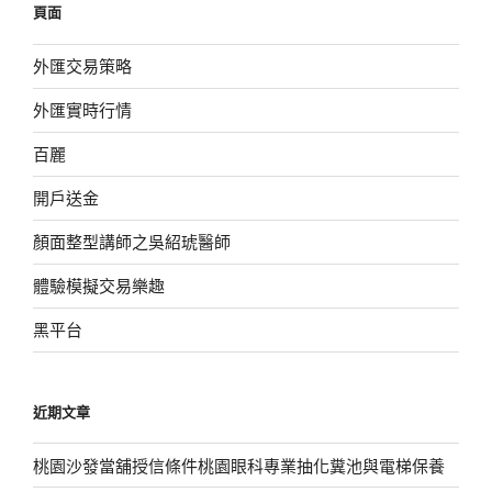
頁面
字:
外匯交易策略
外匯實時行情
百麗
開戶送金
顏面整型講師之吳紹琥醫師
體驗模擬交易樂趣
黑平台
近期文章
桃園沙發當舖授信條件桃園眼科專業抽化糞池與電梯保養