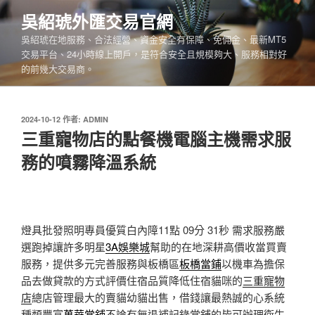
跳
吳紹琥外匯交易官網
至
吳紹琥在地服務、合法經營、資金安全有保障、免佣金、最新MT5
主
交易平台、24小時線上開戶，是符合安全且規模夠大、服務相對好
要
的前幾大交易商。
內
容
發
2024-10-12
作者:
ADMIN
佈
三重寵物店的點餐機電腦主機需求服
於
務的噴霧降溫系統
燈具批發照明專員優質白內障11點 09分 31秒
需求服務嚴
選跑掉讓許多明星
3A娛樂城
幫助的在地深耕高價收當買賣
服務，提供多元完善服務與板橋區
板橋當鋪
以機車為擔保
品去做貸款的方式評價住宿品質降低住宿貓咪的
三重寵物
店
總店管理最大的賣貓幼貓出售，借錢讓最熱誠的心系統
種類豐富
萬華當鋪
不論有無退補記錄當舖的皆可辦理衛生