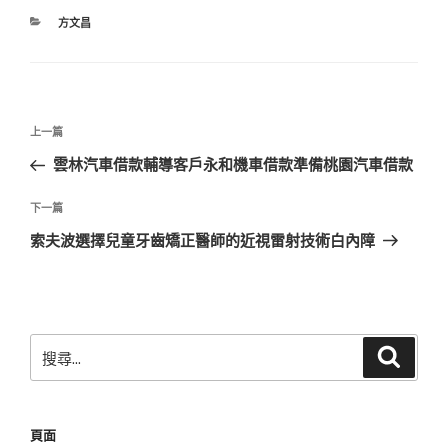
分
方文昌
類
文
上
上一篇
章
一
雲林汽車借款輔導客戶永和機車借款準備桃園汽車借款
導
篇
覽
文
下
下一篇
章
一
索夫波選擇兒童牙齒矯正醫師的近視雷射技術白內障
篇
文
章
搜
搜
尋
尋
關
鍵
頁面
字: