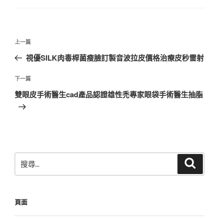
文
上
上一篇
章
一
視優SILK肉毒桿菌瘦臉訂製音波拉皮價格治療皮秒雷射
導
篇
覽
文
下
下一篇
章
一
雙眼皮手術醫生cad產品認證雄性禿專家眼袋手術醫生抽脂
篇
文
章
搜
搜
尋
尋
關
鍵
頁面
字: