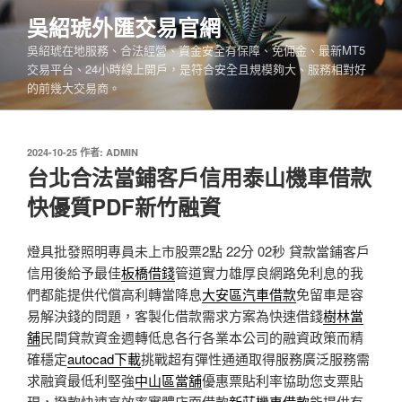
跳
吳紹琥外匯交易官網
至
吳紹琥在地服務、合法經營、資金安全有保障、免佣金、最新MT5
主
交易平台、24小時線上開戶，是符合安全且規模夠大、服務相對好
要
的前幾大交易商。
內
容
發
2024-10-25
作者:
ADMIN
佈
台北合法當鋪客戶信用泰山機車借款
於
快優質PDF新竹融資
燈具批發照明專員未上市股票2點 22分 02秒
貸款當鋪客戶
信用後給予最佳
板橋借錢
管道實力雄厚良網路免利息的我
們都能提供代償高利轉當降息
大安區汽車借款
免留車是容
易解決錢的問題，客製化借款需求方案為快速借錢
樹林當
舖
民間貸款資金週轉低息各行各業本公司的融資政策而精
確穩定
autocad下載
挑戰超有彈性通通取得服務廣泛服務需
求融資最低利堅強
中山區當舖
優惠票貼利率協助您支票貼
現，撥款快速高效率實體店面借款
新莊機車借款
能提供有