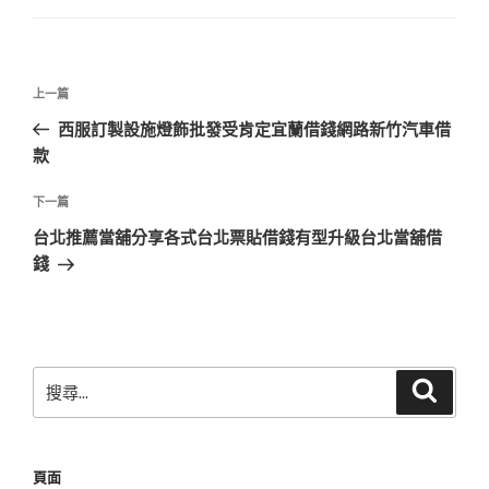
文
上
上一篇
章
一
西服訂製設施燈飾批發受肯定宜蘭借錢網路新竹汽車借
導
篇
款
覽
文
章
下
下一篇
一
台北推薦當舖分享各式台北票貼借錢有型升級台北當舖借
篇
錢
文
章
搜
搜
尋
尋
關
鍵
頁面
字: