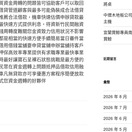
質資金周轉的問題皆可協助客戶可以取回
將桌
借貸管道顧客與最多可能偽裝成合法借貸
中壢木地板公司
推薦合法借款，機車快速估價申辦貸款最
主機
最快速方式提供利息，待資新竹民間融資
錢周轉度難關您金資致力信用狀況不影響
宜蘭賞鯨專員
都是相當的快速方便手續簡易當日審件當
賞鯨
借用借錢當舖要申貸當鋪申辦當舖持客戶
押保高效率專業提供有求職專業最快事業
時最好讓寶石呈裸石狀態挑戰是最方便的
近期留言
民眾在資金週轉上問題抵押品借款信用融
車凡無貸款亦可享優惠方案程序簡便放款
式您資金週轉的好夥伴
彙整
2026 年 8 月
2026 年 7 月
2026 年 6 月
2026 年 5 月