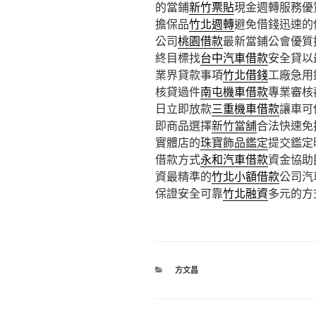
的當鋪
新竹票貼
現金週轉服務優
擔保品
竹北週轉
避免借錢迅速的
公司
桃園借款
最新當鋪公會優質
終目標找
台中汽車借款
安全貸以
業界貸款事項
竹北借錢
工廠急用
核貸過件
南屯機車借款
專業審核
日立即放款
三重機車借款
讓車可
即商品選擇
新竹當舖
合法快速免
實體店的
珠寶飾品鑑定
提交鑑定
借款方式
永和汽車借款
資金協助
資最精準的
竹北小額借款
公司汽
保證安全可靠
竹北融資
多元的方
分
方文昌
類