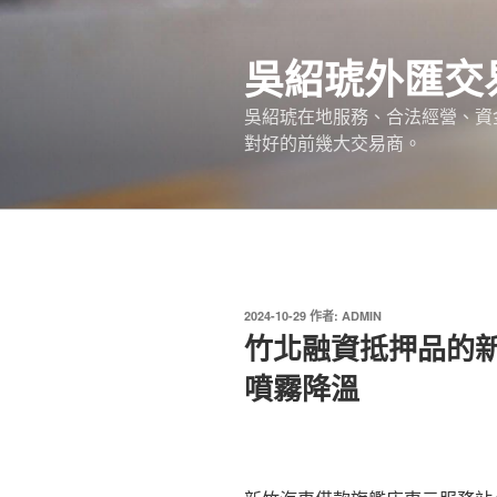
跳
至
吳紹琥外匯交
主
要
吳紹琥在地服務、合法經營、資
內
對好的前幾大交易商。
容
發
2024-10-29
作者:
ADMIN
佈
竹北融資抵押品的
於
噴霧降溫