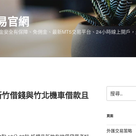
易官網
金安全有保障、免佣金、最新MT5交易平台、24小時線上開戶
搜
新竹借錢與竹北機車借款且
尋
關
鍵
字:
頁面
外匯交易策略