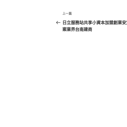
文
上
上一篇
章
一
日立服務站共享小資本加盟創業安
篇
案業界台南建商
導
文
覽
章