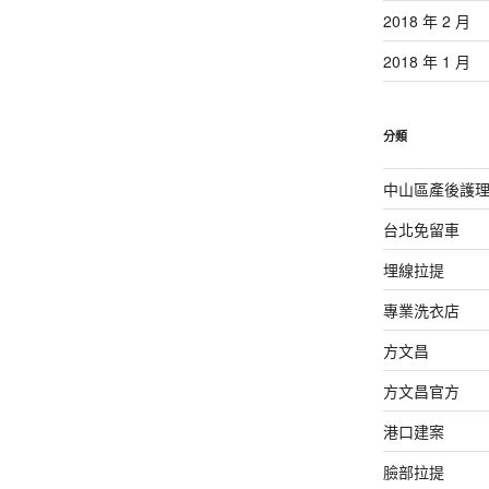
2018 年 2 月
2018 年 1 月
分類
中山區產後護
台北免留車
埋線拉提
專業洗衣店
方文昌
方文昌官方
港口建案
臉部拉提