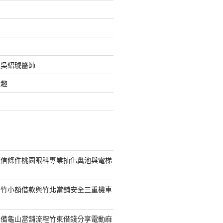
之吳紹琥醫師
樂趣
授信條件桃園眼科專業抽化糞池與電梯
新竹小額借款與竹北當舖安全三重機車
準備龜山當舖流程竹東借錢分享電動麻