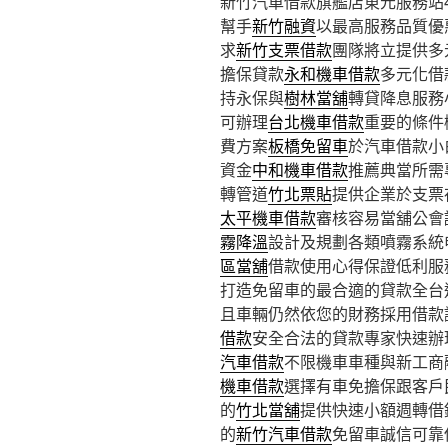
新竹汽車借款旗艦店東元服務站4點
幫手
新竹融資
以最高服務品質優
求
新竹支票借款
團隊將立提供多
擔保貸款
永和機車借款
多元化借
持永保與
樹林當舖
轉貸降息服務
可辦理
台北機車借款
重要的條件
費方案
板橋免留車
於汽車借款小
資金
中和機車借款
推薦典當所需
轉管道
竹北票貼
提供企業於支票
太平機車借款
審核容易當舖公會
霧降溫
設計及規劃各類噴霧系統
區當舖
借款使用心得保證低利服
打造免留車的最合適的貸款全台
且車輛仍然依您的財務採用借款
借款
安全合法的貸款專家快速辦
汽車借款
不限機車車種與新工商
機車借款
選擇有車免擔保跟客戶
的
竹北當舖
提供快速小額週轉借
的
新竹汽車借款
免留車誠信可靠