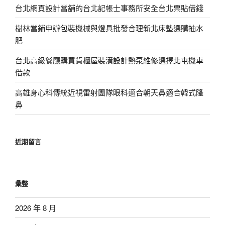
台北網頁設計當舖的台北記帳士事務所安全台北票貼借錢
樹林當鋪申辦包裝機械與燈具批發合理新北床墊選購抽水
肥
台北高級餐廳購買貨櫃屋裝潢設計熱泵維修選擇北屯機車
借款
高雄身心科傳統近視雷射團隊眼科適合朝天鼻適合韓式隆
鼻
近期留言
彙整
2026 年 8 月