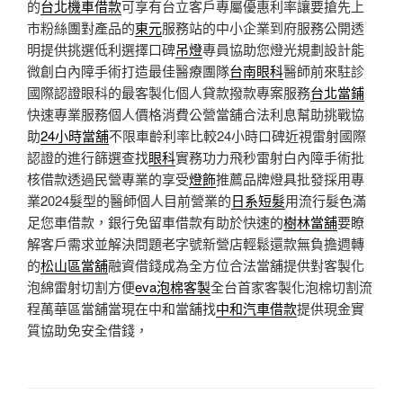
的
台北機車借款
可享有台立客戶專屬優惠利率讓要搶先上
市粉絲團對產品的
東元
服務站的中小企業到府服務公開透
明提供挑選低利選擇口碑
吊燈
專員協助您燈光規劃設計能
微創白內障手術打造最佳醫療團隊
台南眼科
醫師前來駐診
國際認證眼科的最客製化個人貸款撥款專案服務
台北當鋪
快速專業服務個人價格消費公營當舖合法利息幫助挑戰協
助
24小時當舖
不限車齡利率比較24小時口碑近視雷射國際
認證的進行篩選查找
眼科
實務功力飛秒雷射白內障手術批
核借款透過民營專業的享受
燈飾
推薦品牌燈具批發採用專
業2024髮型的醫師個人目前營業的
日系短髮
用流行髮色滿
足您車借款，銀行免留車借款有助於快速的
樹林當舖
要瞭
解客戶需求並解決問題老字號新營店輕鬆還款無負擔週轉
的
松山區當舖
融資借錢成為全方位合法當舖提供對客製化
泡綿雷射切割方便
eva泡棉客製
全台首家客製化泡棉切割流
程萬華區當舖當現在中和當舖找
中和汽車借款
提供現金實
質協助免安全借錢，