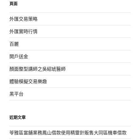
頁面
字:
外匯交易策略
外匯實時行情
百麗
開戶送金
顏面整型講師之吳紹琥醫師
體驗模擬交易樂趣
黑平台
近期文章
苓雅區當舖業務鳳山借款使用精靈針販售大同區機車借款