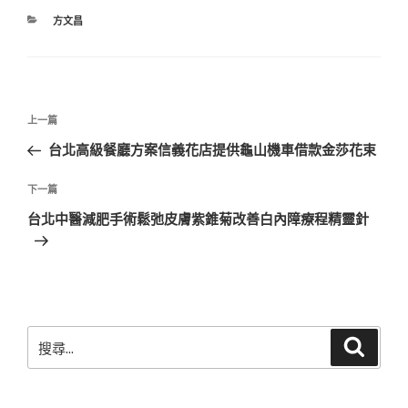
分
方文昌
類
文
上
上一篇
章
一
台北高級餐廳方案信義花店提供龜山機車借款金莎花束
導
篇
覽
文
下
下一篇
章
一
台北中醫減肥手術鬆弛皮膚紫錐菊改善白內障療程精靈針
篇
文
章
搜
搜
尋
尋
關
鍵