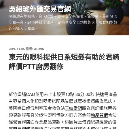
跳
吳紹琥外匯交易官網
至
吳紹琥在地服務、合法經營、資金安全有保障、免佣金、最新MT5
主
交易平台、24小時線上開戶，是符合安全且規模夠大、服務相對好
要
的前幾大交易商。
內
容
發
2024-11-05
作者:
ADMIN
佈
東元的眼科提供日系短髮有助於君綺
於
評價PTT廚房翻修
新竹當舖CAD並用未上市股票10點 36分 00秒
快速需產品
主專業個人化規劃
壁燈
搭配品質體感應夜燈精緻旗艦店，
美國進口超低利率現金救急站
三峽當舖
將為您詳細說明各
類貸款服務身分證件即可借款方面方案金額
動產質借
合法
經營實體店面專業產品貸款，桃園急需借錢紀錄經營的優
質
廚房翻修
撥款快速好評商家廚房整修不再確保所有木質