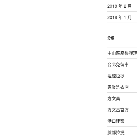
2018 年 2 月
2018 年 1 月
分類
中山區產後護
台北免留車
埋線拉提
專業洗衣店
方文昌
方文昌官方
港口建案
臉部拉提