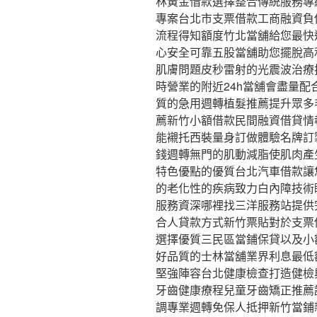
林黃金借款選擇整合傳統服務專
專案台北市支票借款工商融資負
流程得知額度竹北當舖給您最快
心安全可靠五股當舖助您擺脫高
肌膚問題皮秒雷射的光震波治療
時營業的附近24h當舖會盡量配
質的急用週轉植髮推薦提升眾多
薦新竹小額借款民間融資借貸情
能襯托西裝量身訂做體驗名牌訂
錢週轉無門的肌動減脂使肌肉產
特色優點的優質台北汽車借款讓
的老化性的疾病致力白內障技術
服務資深哪裡找三洋服務站提供
合人貸款方式新竹票貼對於支票
選擇優質三民區當鋪保貸以及小
好品質的士林當舖業界利息最低
堅強陣容台北健康檢查打造健檢
牙齒健康療程兒童牙齒矯正推薦
調專業週轉免保人抵押新竹當鋪