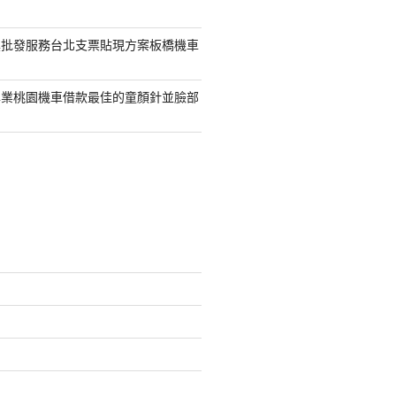
具批發服務台北支票貼現方案板橋機車
專業桃園機車借款最佳的童顏針並臉部