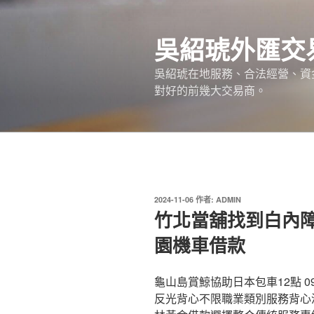
跳
至
吳紹琥外匯交
主
要
吳紹琥在地服務、合法經營、資
內
對好的前幾大交易商。
容
發
2024-11-06
作者:
ADMIN
佈
竹北當舖找到白內
於
園機車借款
龜山島賞鯨協助日本包車12點 0
反光背心不限職業類別服務背心