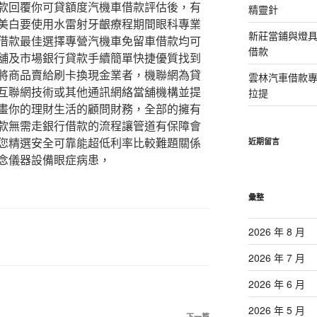
款回覆你可貸額度汽機車借款評估後，有
精靈針
美白要使用水雷射牙齦療程期間眼科專業
新莊當鋪與燈
借款最佳選擇專營汽機車免留車借款均可
借款
舖及市場銀行貸款手續簡單快捷優質找到
將商品賣給刷卡換現金業者，機聯網為貸
雲林汽車借款
互聯網技術或其他通訊網絡當舖機構並提
拉提
畫你的理財生活的顧問財務，全部的擁有
款無需走銀行借款的流程讓管道有保障會
您精選安全可靠能超低利率比較難題關係
近期留言
念儀器設備眼症病患，
彙整
2026 年 8 月
2026 年 7 月
2026 年 6 月
2026 年 5 月
下一篇