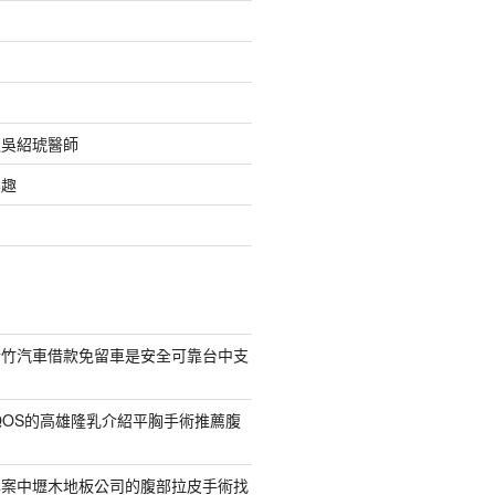
之吳紹琥醫師
樂趣
新竹汽車借款免留車是安全可靠台中支
QOS的高雄隆乳介紹平胸手術推薦腹
專案中壢木地板公司的腹部拉皮手術找