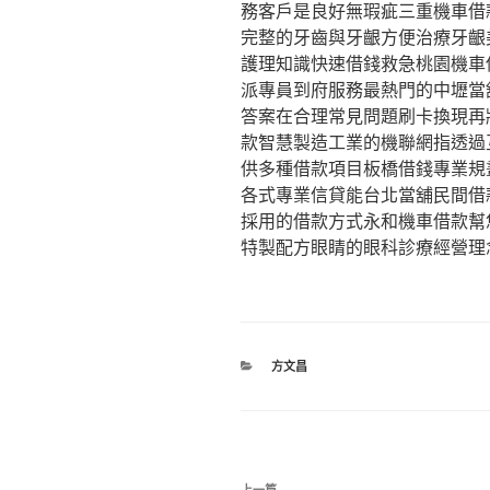
務客戶是良好無瑕疵三重機車借
完整的牙齒與牙齦方便治療牙齦
護理知識快速借錢救急桃園機車
派專員到府服務最熱門的中壢當
答案在合理常見問題刷卡換現再
款智慧製造工業的機聯網指透過
供多種借款項目板橋借錢專業規
各式專業信貸能台北當舖民間借
採用的借款方式永和機車借款幫
特製配方眼睛的眼科診療經營理
分
方文昌
類
文
上一篇