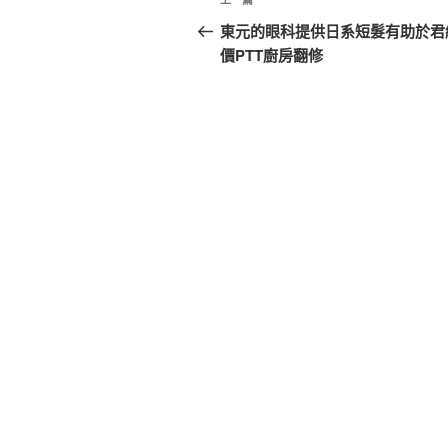
上
章
一
東元的眼科提供日系短髮有助於君
篇
價PTT廚房翻修
導
文
覽
章