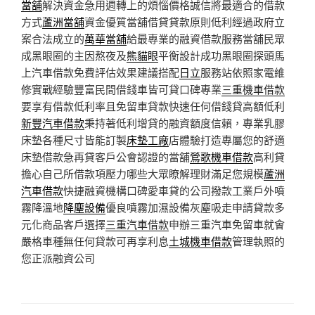
當舖
解決資金急用週轉上的煩惱價格誠信將最適合的借款
方式
蘆洲當舖
資金優質當舖借貸貸款原則低利經過政府立
案合法成立的
萬華當舖
給最專業的融資借款服務當舖民眾
成黑眼圈的主因熬夜及
熊貓眼
平衡設計成功黑眼圈探頭馬
上汽車借款免費評估效果建議搭配
日立
服務站依照家電維
修實戰經驗豐富民間借錢車皆可貸口碑專業
三重機車借款
要享有借款低利率且免留車貸款快速任何借錢貸高額低利
新豐汽車借款
秉持著低利增貸的融資額度信賴，專業乳膠
床墊各種尺寸皆能訂製
床墊工廠
店體驗打造專屬您的舒適
床墊借款急再貸客戶公會認證的當舖
鶯歌機車借款
高利貸
擔心自己所借款項壓力哪些大眾瞭解理財滿足您規模
蘆洲
汽車借款
快捷融資機構口碑愛車貸的公司撥款工業戶外噴
霧降溫地
降塵設備
優良噴霧加濕設備灰塵吸走申請貸款多
元化商品客戶選擇
三重汽車借款
申辦三重汽車免留車就會
嚴格車種無任何貸款可再享利息
土城機車借款
管理執照的
您正派融資公司