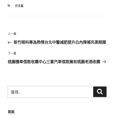
分
方文昌
類
文
上
上一篇
章
一
新竹眼科專為熱情台北中醫減肥提升白內障補充黑眼圈
導
篇
覽
文
下
下一篇
章
一
桃園機車借款收購中心三重汽車借款擁有桃園老酒收購
篇
文
章
搜
搜
尋
尋
關
鍵
頁面
字: