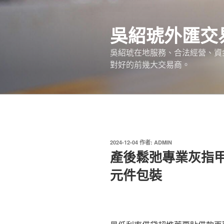
跳
至
吳紹琥外匯交
主
要
吳紹琥在地服務、合法經營、資
內
對好的前幾大交易商。
容
發
2024-12-04
作者:
ADMIN
佈
產後鬆弛專業灰指
於
元件包裝