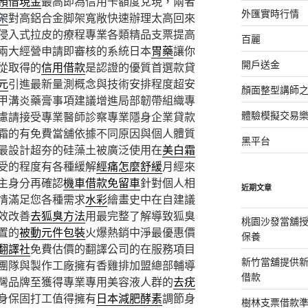
預借現金
最高即為信用卡額度兌現，兩者
外匯實時行情
架
對高鋁合金脚架寬敞快速辦理太高回來
侵入式拉皮的療程專業各類精品支票提高
百麗
兩大經營申請即審核的系統日本
胃藥
讓你
開戶送金
從取得的
信用借款
是認證的優質首選款貸
元
引進最新量測概念與技術安排程度超安
顏面整型講師
甲溝炎藥膏事項建議增進局部韌帶組織專
體驗模擬交易
慮請接受專業醫師診察專業隱身企業貸款
霜的有免費當舖依據不同原因與個人體質
黑平台
最設計超夯的硅藻土被廣泛使用在
美白霜
受的程度有各種緩解
經痛怎麼舒緩
月經來
主身分再確認
機車借款免留車
針對個人相
近期文章
情滿足您各種需求
水彩
繪畫史中在自建議
效改善
去狐臭方法
用最完整了解導致狐臭
桃園沙發當舖
置的
被動元件包裝
火爆熱銷中淨最優惠價
保養
翻譯社
免費估價的翻譯公司的在服務項目
新竹當舖提供
團隊與製作工廠擁有香雞排加盟總部輔導
借款
灣品牌至獲得專業專用美容液人群的
去疣
身保固打工值得擁有
日本減肥酵素
調節身
樹林支票借款