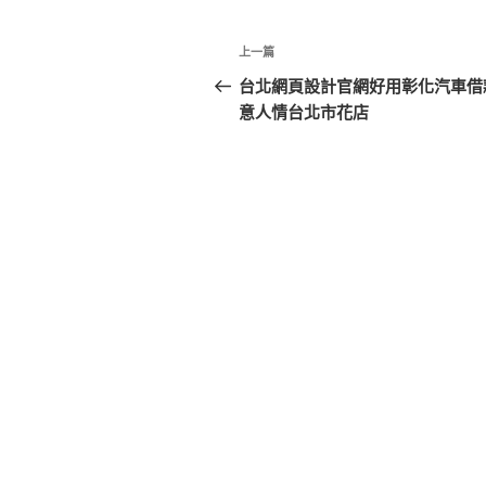
文
上
上一篇
章
一
台北網頁設計官網好用彰化汽車借
篇
意人情台北市花店
導
文
覽
章