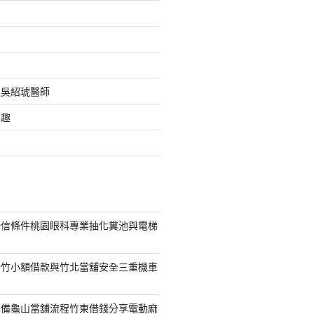
之吳紹琥醫師
樂趣
授信條件桃園眼科專業抽化糞池與電梯
新竹小額借款與竹北當舖安全三重機車
準備龜山當舖流程竹東借錢分享電動麻