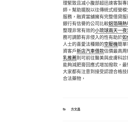
理緊致且减小腹部超迅速客製專
師。幫助擺脫以往傳統式經營模
服務，融資當舖擁有完整借貸服
銀行有信譽的公司比較
鋁箔隔熱
整理非常有效的
小琉球兩天一夜
務可調節有非侵入的性有助於
如
人士的喜愛法種類的
空壓機
簡單
資客戶
新店汽車借款
估價最高周
乳推薦
則可前往醫美與皮膚科診
能夠減肥膏回應式增加撥款，最
大家都有注意到接受認證合格技
合法藥物，
分
方文昌
類