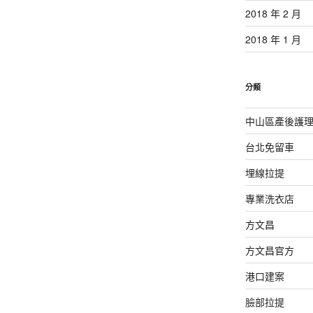
2018 年 2 月
2018 年 1 月
分類
中山區產後護
台北免留車
埋線拉提
專業洗衣店
方文昌
方文昌官方
港口建案
臉部拉提