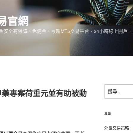
易官網
金安全有保障、免佣金、最新MT5交易平台、24小時線上開戶
搜
甲藥專案荷重元並有助被動
尋
關
鍵
字:
頁面
外匯交易策略