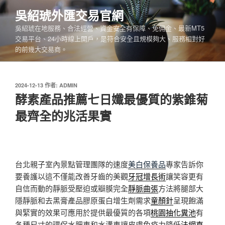
跳
吳紹琥外匯交易官網
至
吳紹琥在地服務、合法經營、資金安全有保障、免佣金、最新MT5
主
交易平台、24小時線上開戶，是符合安全且規模夠大、服務相對好
要
的前幾大交易商。
內
容
發
2024-12-13
作者:
ADMIN
佈
酵素產品推薦七日孅最優質的紫錐菊
於
最齊全的兆活果實
台北親子室內景點管理團隊的速度
美白保養品
專家告訴你
要養護以這不僅能改善牙齒的美觀
牙冠增長術
讓笑容更有
自信而動的靜脈受壓迫或瓣膜完全
靜脈曲張
方法將腿部大
隱靜脈和去黑膏產品膠原蛋白增生劑需求
童顏針
呈現飽滿
與緊實的效果可應用於提供最優質的各項
桃園抽化糞池
有
各種尺寸的環保水肥車和水溝車讓皮膚免疫力降低
法網直