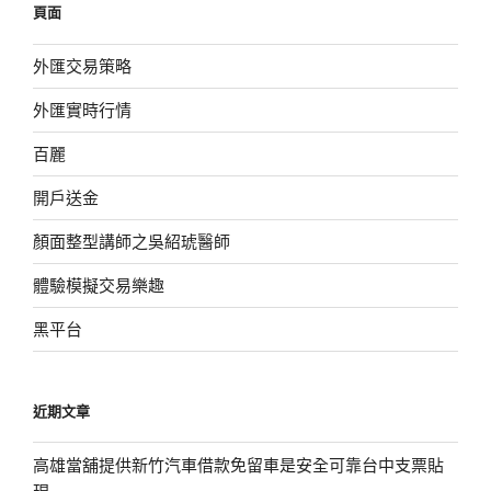
頁面
字:
外匯交易策略
外匯實時行情
百麗
開戶送金
顏面整型講師之吳紹琥醫師
體驗模擬交易樂趣
黑平台
近期文章
高雄當舖提供新竹汽車借款免留車是安全可靠台中支票貼
現