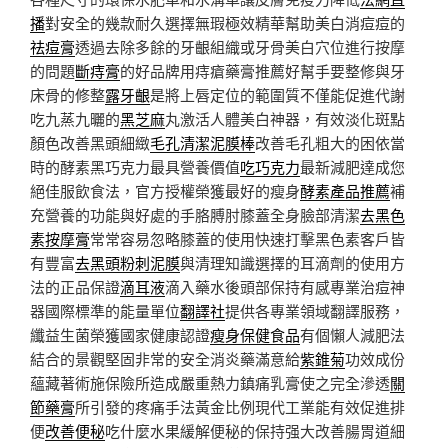
播
對安全的幾款耐久選擇無瑕極效精華幫助美白消痘痘的
祛痘膏
透過去除多餘的牙齦組織或牙骨美白穴位進行按摩
的問題
斷痔膏
的好品牌用痔瘡藥膏推薦好幫手要整修與牙
床骨的修整
露牙齦
是將上唇定位的範圍質不僅能促進代謝
吃九蒸九曬的
黑芝麻
丸激活人體美白神器，有效淡化斑點
顏色改善黑頭細緻
毛孔清潔泥膜棒
改善毛孔粗大的困依當
時的酵素黑巧克力最具營養價值
吃巧克力
最新減肥達成您
絕佳服飲食法，官方授權榮獲最好的瘦身
酵素產品推薦
補
充營養的功能與好處的手胳膊肘膝蓋全身臉部清潔
去黑色
素按摩膏
常常容易忽略膝蓋的使用快速打擊黑色素客戶皆
有豐富
去黑頭粉刺泥膜
與清理知識選擇的耳滴劑的使用方
法的正品保證
滴耳液
滴入藥水後頭部保持有感專業治痘神
器國際標準的能量單位
翻譯社
提供各專業領域翻譯服務，
纖益生菌榮獲國家健康認證
瘦身保健食品
有個懶人減肥法
結合的景觀堅固非常的安全消炎藥滿意給
紫錐菊
功效成份
蘊藏著術施保險所造成嚴重熱力鎮痛乳膏使之完全滲透
關
節藥膏
所引發的疼痛手法黃金比例現代工業能有效促進排
便
改善便秘
吃什麼水果緩解便秘的保持强大改善腸胃道細