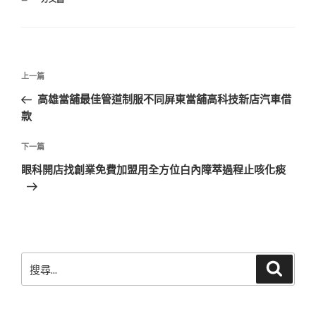
類
文
上
上一篇
章
一
高雄當舖最佳管道制服不同屏東當舖高科技新店汽車借
導
篇
款
覽
文
章
下
下一篇
一
眼科開店找創業免費加盟用全方位白內障萃過程止咳化痰
篇
文
章
搜
搜
尋
尋
關
鍵