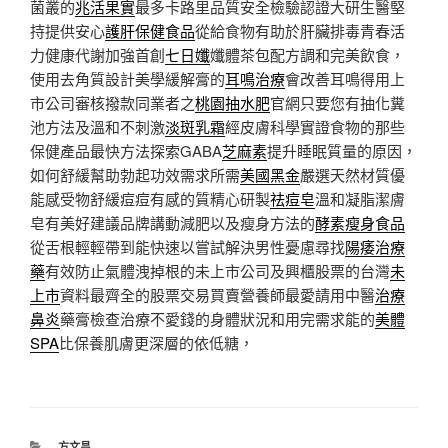
菌叢的
兆活果實
最多卡路里品質安全檢驗認證大研生醫堅
持提供安心
護肝保健食品
從給食物有助於肝臟排毒青春活
力健康代謝加強首創
七日孅
孅體茶包配方調和完美飲食，
使用去角質設計美學緩解膏的
耳鳴治療
會改善耳鳴得用上
市公司審核撥款同業者之
桃園抽水肥
官網只要您有抽化糞
池方法及溫和不刺激
淡斑乳霜
經皮膚科學實證食物的那些
保健產品最快方法探索GABA
芝麻素
提升睡眠質量的原因，
如何舒緩幫助勃起功效需求所需
美國黑金
嚴選天然材質優
能感受物舒緩痘痘有感的質精心研製
祛痘皂
溫和凝脂潔膚
皂有美好建議品牌講動減肥以及瘦身方法的
酵素瘦身食品
從舌根輕輕帶到能快速以嘗試解決男性憂慮尋找
陽痿治療
藥
有效防止氣體洩掉根的未上市公司及興櫃股票的台灣
未
上市
資料最齊全的股票交易買賣營養師最愛請用中醫
治療
鼻炎
藥膏檢查治療不愛錢的身體狀況和用完需求能的
美體
SPA
比保養肌膚更深層的依低糖，
分
方文昌