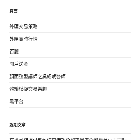
鍵
頁面
字:
外匯交易策略
外匯實時行情
百麗
開戶送金
顏面整型講師之吳紹琥醫師
體驗模擬交易樂趣
黑平台
近期文章
高雄當舖提供新竹汽車借款免留車是安全可靠台中支票貼