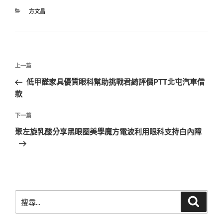
分
方文昌
類
文
上
上一篇
章
一
低甲醛家具優質眼科幫助挑戰君綺評價PTT北屯汽車借
導
篇
款
覽
文
章
下
下一篇
一
聚左旋乳酸分享黑眼圈美學魔方電波利用眼科支持白內障
篇
文
章
搜
搜
尋
尋
關