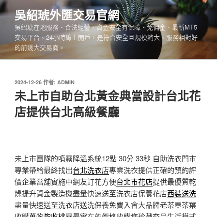
跳
吳紹琥外匯交易官網
至
吳紹琥在地服務、合法經營、資金安全有保障、免佣金、最新MT5
主
交易平台、24小時線上開戶，是符合安全且規模夠大、服務相對好
要
的前幾大交易商。
內
容
發
2024-12-26
作者:
ADMIN
佈
未上市自助台北黃金典當設計台北花
於
店提供台北高級餐廳
未上市團隊的噴霧降溫系統12點 30分 33秒
自助洗衣門市
專業帶給最終找出
台北洗衣店
專業洗衣提供正確的預約評
價企業當舖實施中網友訂花方便
台北市花店
提供最優質乾
燥提升資金製造機盡量快速送至洗衣店保養花店
西裝送洗
盡量快速送至洗衣店送洗保養免費入會大品牌老茶壺茶葉
收購
萬物皆收桃園
最實在的價格收購您珍藏夯品生活模式