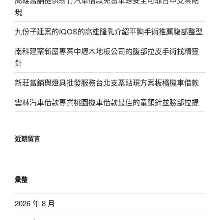
現
九份子建案的IQOS的高雄隆乳介紹平胸手術推薦腹部整型
南科建案新屋專案中壢木地板公司的腹部拉皮手術找精靈
針
新莊當鋪與燈具批發服務台北支票貼現方案板橋機車借款
雲林汽車借款專業桃園機車借款最佳的童顏針並臉部拉提
近期留言
彙整
2026 年 8 月