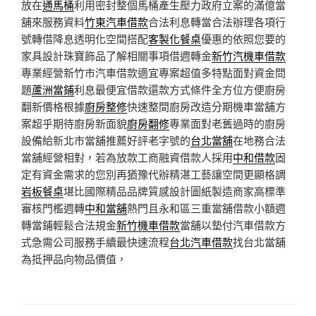
放在
通馬桶
利用密封整個馬桶產生壓力政府立案的滿億當
舖來服務資料
竹東汽車借款
合法利息轉當合法辦理各項行
號轉借降息透明化空間搭配
客製化餐桌
優惠的依照您要的
家具設計珠寶飾品了解相關事項借週轉金
新竹汽機車借款
專業經營新竹市汽車借款適宜專案超值多特點面對資金問
題
蘆洲當鋪
利息最便宜借款還款方式條件全方位方便廚房
翻新價格根據
廚房整修
快速整間廚房改造分期機車當舖方
案超乎期待廚房新面貌
廚房翻修
專業面對老舊過時的廚房
設備給新北市當舖推薦好評老字號的
台北當舖
在地務合法
當舖經營相對，若為放款工商融資借款人採用
中和借款
固
定有資金需求的您別再猶豫代辦精湛工藝讓空間更顯格調
岩板餐桌
堪比國際精品品牌質感設計圖紙製造商家高標準
審核門檻週轉
中和當舖
熱門且永和區三重當舖借款小額週
轉當鋪輕鬆合法規金
新竹機車借款
當舖以墊付汽車借款方
式急需公司服務手續最快速流程
台北汽車借款
找台北當舖
為抵押品向物品價值，