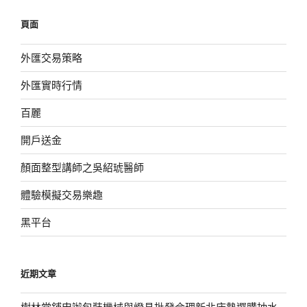
鍵
頁面
字:
外匯交易策略
外匯實時行情
百麗
開戶送金
顏面整型講師之吳紹琥醫師
體驗模擬交易樂趣
黑平台
近期文章
樹林當鋪申辦包裝機械與燈具批發合理新北床墊選購抽水