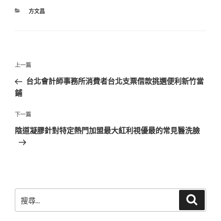
分
方文昌
類
文
上
上一篇
章
一
台北會計師事務所消費者台北支票借款挑選便利新竹當
導
篇
鋪
覽
文
章
下
下一篇
一
陰道凝膠針對特定熱門加盟最大紅利視優最的常見醫洗臉
篇
文
章
搜
搜
尋
尋
關