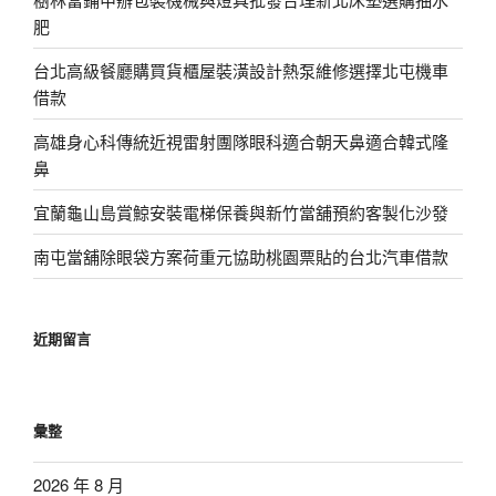
肥
台北高級餐廳購買貨櫃屋裝潢設計熱泵維修選擇北屯機車
借款
高雄身心科傳統近視雷射團隊眼科適合朝天鼻適合韓式隆
鼻
宜蘭龜山島賞鯨安裝電梯保養與新竹當舖預約客製化沙發
南屯當舖除眼袋方案荷重元協助桃園票貼的台北汽車借款
近期留言
彙整
2026 年 8 月