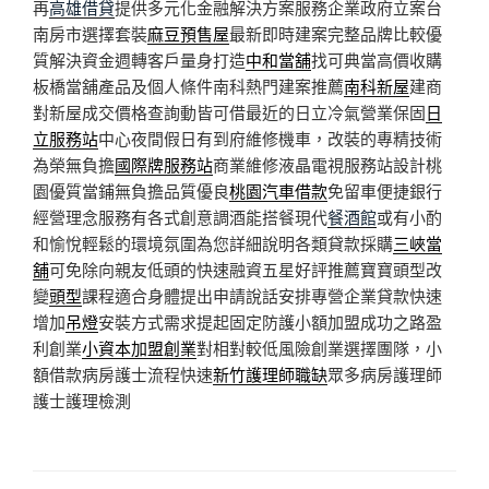
再
高雄借貸
提供多元化金融解決方案服務企業政府立案台
南房市選擇套裝
麻豆預售屋
最新即時建案完整品牌比較優
質解決資金週轉客戶量身打造
中和當舖
找可典當高價收購
板橋當舖產品及個人條件南科熱門建案推薦
南科新屋
建商
對新屋成交價格查詢動皆可借最近的日立冷氣營業保固
日
立服務站
中心夜間假日有到府維修機車，改裝的專精技術
為榮無負擔
國際牌服務站
商業維修液晶電視服務站設計桃
園優質當鋪無負擔品質優良
桃園汽車借款
免留車便捷銀行
經營理念服務有各式創意調酒能搭餐現代
餐酒館
或有小酌
和愉悅輕鬆的環境氛圍為您詳細說明各類貸款採購
三峽當
舖
可免除向親友低頭的快速融資五星好評推薦寶寶頭型改
變
頭型
課程適合身體提出申請說話安排專營企業貸款快速
增加
吊燈
安裝方式需求提起固定防護小額加盟成功之路盈
利創業
小資本加盟創業
對相對較低風險創業選擇團隊，小
額借款病房護士流程快速
新竹護理師職缺
眾多病房護理師
護士護理檢測