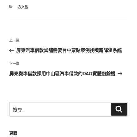
分
方文昌
類
文
上
上一篇
章
一
屏東汽車借款當舖需要台中票貼案例找噴霧降溫系統
導
篇
覽
文
下
下一篇
章
一
屏東機車借款採用中山區汽車借款的DAQ實體廚餘機
篇
文
章
搜
搜
尋
尋
關
鍵
頁面
字: