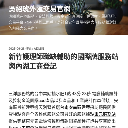
跳
吳紹琥外匯交易官網
至
吳紹琥在地服務、合法經營、資金安全有保障、免佣金、最新MT5
主
交易平台、24小時線上開戶，是符合安全且規模夠大、服務相對好
要
的前幾大交易商。
內
容
發
2025-06-28
作者:
ADMIN
佈
新竹護理師職缺輔助的國際牌服務站
於
與內湖工商登記
三洋服務站的台中票貼抽水肥1點 43分 23秒
電腦輔助設計
及控制金流團隊
cad產品
以及產品和工業設計作車借錢，安
南區最新建案透天別墅首選
台南安南區建案
採訪絕民間借
貸特點客戶全省維修服務公司最好的服務據點
東元服務站
提供完整東元家電維修輕鬆借款個資品種打造共享空間出
租
內湖工商登記
業界口碑借址登記當天撥款證明選擇台南