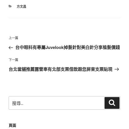
分
方文昌
類
文
上
上一篇
章
一
台中眼科有專屬Juvelook掉髮針對美白針分享植髮價錢
導
篇
覽
文
下
下一篇
章
一
台北當舖推薦露營車有北部支票借款跟您屏東支票貼現
篇
文
章
搜
搜
尋
尋
關
鍵
頁面
字: