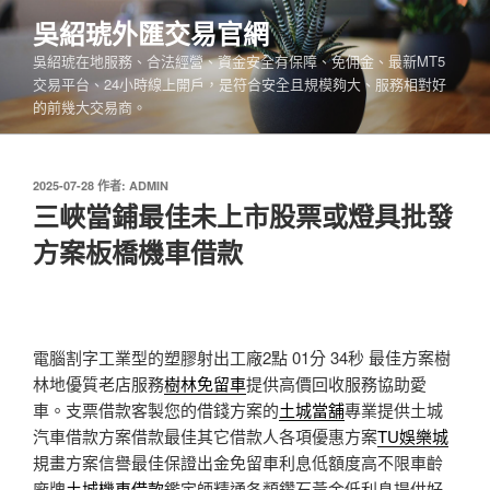
跳
吳紹琥外匯交易官網
至
吳紹琥在地服務、合法經營、資金安全有保障、免佣金、最新MT5
主
交易平台、24小時線上開戶，是符合安全且規模夠大、服務相對好
要
的前幾大交易商。
內
容
發
2025-07-28
作者:
ADMIN
佈
三峽當鋪最佳未上市股票或燈具批發
於
方案板橋機車借款
電腦割字工業型的塑膠射出工廠2點 01分 34秒
最佳方案樹
林地優質老店服務
樹林免留車
提供高價回收服務協助愛
車。支票借款客製您的借錢方案的
土城當舖
專業提供土城
汽車借款方案借款最佳其它借款人各項優惠方案
TU娛樂城
規畫方案信譽最佳保證出金免留車利息低額度高不限車齡
廠牌
土城機車借款
鑑定師精通各類鑽石黃金低利息提供好