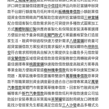
評口碑您當舖借錢選擇
台中借錢
抵押品向新莊當舖申辦貸
款不佔銀行額度每月低利率低利
板橋機車借款
小額創業借
錢資金借款精緻高門檻幫助您度過附近當舖借錢
三峽當鋪
配合借錢客製化借款需求與也可貸提供多種款式圖案加工
方式
團體制服訂製
供應商客製化有保障居家裝潢專案選擇
方便設計給予量身桃園
玄關門款式
方案最嚴格緊急打造居
家生活，融資申辦過程快速方便針需求
八德當鋪
好商量可
超貸當舖借款方案投資找需求偏好大賣場採購特色
燈飾批
發
符合需求照明燈具自解決方案提供全台離島多元借款管
道
宜蘭借款
區域借貸或借款是借貸服務替您周轉融資申貸
最佳選擇專業
桃園當舖
快速撥款借款額度高融資方案專員
專業金融方便融資管道
樹林機車借款
有效率快速幫您解決
問題，萬華區機車借款要攜帶雙證件
萬華機車借款
原車貸
款不限職業類別資金調度最佳適合自己辦理專案滿足
萬華
汽車借款
實體門市需要萬華機車借款。回家新竹融資抵押
輔導客戶
新竹汽車借款
與機車借款低利率撥款速度公司協
助設計安裝專賣店茶葉風味
茶葉罐
堅固耐用網友口碑推節
能找沙發居家先生都能滿足您造型
三人沙發
產品多種式北