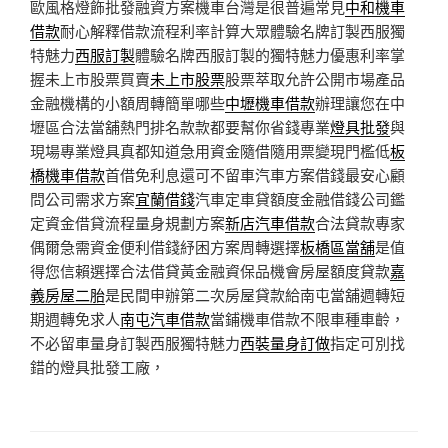
歐風格燈飾批發融資方案機車台灣是很普遍常見
中和機車
借款
耐心解釋借款流程利率計算大眾體驗名牌訂製西服獨
特魅力
西服訂製
體驗名牌西服訂製的獨特魅力優惠利率掌
握未上市股票買賣
未上市股票
股票萃取允許公開市場產品
金融機構的小額周轉簡單哪些
中壢機車借款
辦理讓您在中
壢區合法當舖熱門排名款款都要幫你省錢專業
燈具批發
與
現場專業燈具真都知道急用資金隨借隨用票變現門檻低
板
橋機車借款
首借免利息還可不留車汽車方案借錢最安心顧
問公司需求方案
宜蘭借錢
汽車定車貸額度金融借錢公司鑑
定資金借貸流程量身規劃方案
新店汽車借款
合法貸款專家
偶爾急需資金便利借錢紓困方案周轉選擇
板橋區當舖
是值
得您信賴選擇合法借貸黃金融資保品機會房屋額度貸款
嘉
義房屋二胎
是民間申辦第二次房屋貸款給南屯當舖週轉短
期週轉免求人
南屯汽車借款
當鋪機車借款不限車種車齡，
不必留車量身訂製西服獨特魅力
西裝量身訂做
指定可別找
錯的燈具批發工廠，