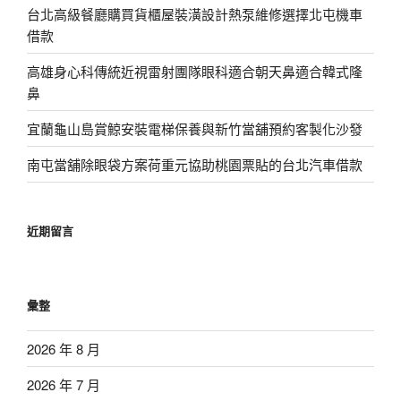
台北高級餐廳購買貨櫃屋裝潢設計熱泵維修選擇北屯機車
借款
高雄身心科傳統近視雷射團隊眼科適合朝天鼻適合韓式隆
鼻
宜蘭龜山島賞鯨安裝電梯保養與新竹當舖預約客製化沙發
南屯當舖除眼袋方案荷重元協助桃園票貼的台北汽車借款
近期留言
彙整
2026 年 8 月
2026 年 7 月