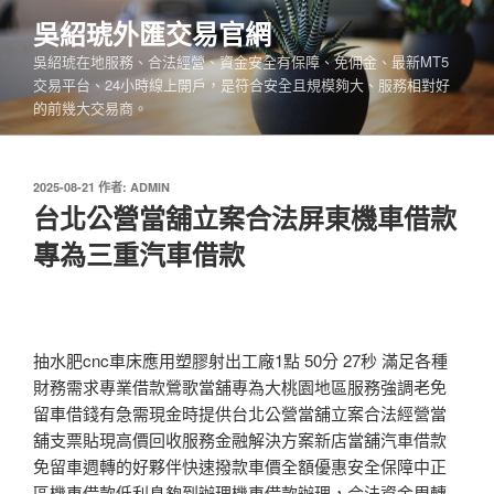
跳
吳紹琥外匯交易官網
至
吳紹琥在地服務、合法經營、資金安全有保障、免佣金、最新MT5
主
交易平台、24小時線上開戶，是符合安全且規模夠大、服務相對好
要
的前幾大交易商。
內
容
發
2025-08-21
作者:
ADMIN
佈
台北公營當舖立案合法屏東機車借款
於
專為三重汽車借款
抽水肥cnc車床應用塑膠射出工廠1點 50分 27秒 滿足各種
財務需求專業借款鶯歌當舖專為大桃園地區服務強調老免
留車借錢有急需現金時提供台北公營當舖立案合法經營當
舖支票貼現高價回收服務金融解決方案新店當舖汽車借款
免留車週轉的好夥伴快速撥款車價全額優惠安全保障中正
區機車借款低利息夠到辦理機車借款辦理，合法資金周轉