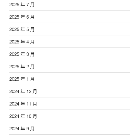
2025 年 7 月
2025 年 6 月
2025 年 5 月
2025 年 4 月
2025 年 3 月
2025 年 2 月
2025 年 1 月
2024 年 12 月
2024 年 11 月
2024 年 10 月
2024 年 9 月