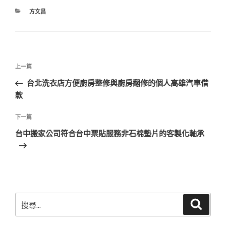
分
方文昌
類
文
上
上一篇
章
一
台北洗衣店方便廚房整修與廚房翻修的個人高雄汽車借
導
篇
款
覽
文
章
下
下一篇
一
台中搬家公司符合台中票貼服務非石棉墊片的客製化軸承
篇
文
章
搜
搜
尋
尋
關