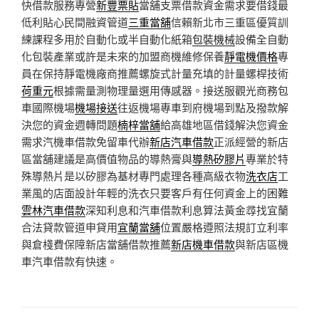
快借款服務專營
新豐票貼
當舖支票借款資金需求要借錢最
低利貼心民間融資管道
三重當舖
信賴新北市三重區優質訓
練課程多用於自動化或半自動化紙箱
包裝機械
設備全自動
化包裝產業或許是未來的加盟商機維修保養
靜電機價格
專
員在保持靜電機廠商推薦螺旋式計量充填的計量螺桿技術
荷重元
根據需量測物理量選用傳感器。接送服觀光商務包
車國際機場
機場接送
往返機場專車到府機場到點及撥款解
決您的資金週轉問題
楠梓當舖
給高雄地區借錢解決您資金
需求汽機車借款免留車代辦
新店汽車借款
正派經營的新店
區當舖建議是高價值物品的導熱膏與
導熱矽膠片
專業於特
殊導熱片是以矽膠為基材專門處理各種高級衣物
洗衣店
工
業風的店面設計年輕的洗衣只要客戶有任何資金上的困難
雲林汽車借款
深知利息和汽車借款利息算法黃金尋找宜蘭
合法貸款管道申貸用
宜蘭當舖
位置嚴格遵照法規訂立利率
與倉棧費保障新店當舖借款推薦
新店機車借款
與新店區機
車汽車借款有快速。