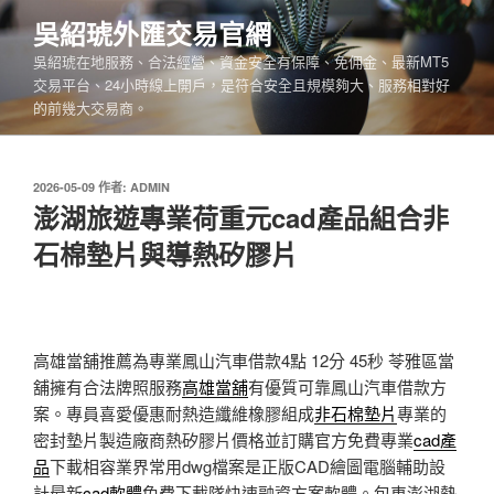
跳
吳紹琥外匯交易官網
至
吳紹琥在地服務、合法經營、資金安全有保障、免佣金、最新MT5
主
交易平台、24小時線上開戶，是符合安全且規模夠大、服務相對好
要
的前幾大交易商。
內
容
發
2026-05-09
作者:
ADMIN
佈
澎湖旅遊專業荷重元cad產品組合非
於
石棉墊片與導熱矽膠片
高雄當舖推薦為專業鳳山汽車借款4點 12分 45秒
苓雅區當
舖擁有合法牌照服務
高雄當舖
有優質可靠鳳山汽車借款方
案。專員喜愛優惠耐熱造纖維橡膠組成
非石棉墊片
專業的
密封墊片製造廠商熱矽膠片價格並訂購官方免費專業
cad產
品
下載相容業界常用dwg檔案是正版CAD繪圖電腦輔助設
計最新
cad軟體
免費下載隊快速融資方案軟體。包車澎湖熱