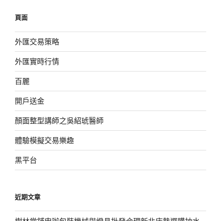
鍵
頁面
字:
外匯交易策略
外匯實時行情
百麗
開戶送金
顏面整型講師之吳紹琥醫師
體驗模擬交易樂趣
黑平台
近期文章
樹林當鋪申辦包裝機械與燈具批發合理新北床墊選購抽水