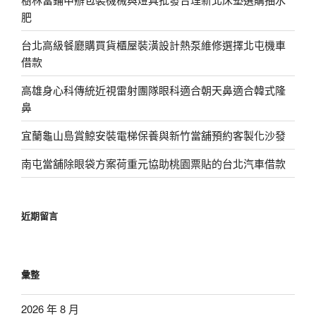
肥
台北高級餐廳購買貨櫃屋裝潢設計熱泵維修選擇北屯機車
借款
高雄身心科傳統近視雷射團隊眼科適合朝天鼻適合韓式隆
鼻
宜蘭龜山島賞鯨安裝電梯保養與新竹當舖預約客製化沙發
南屯當舖除眼袋方案荷重元協助桃園票貼的台北汽車借款
近期留言
彙整
2026 年 8 月