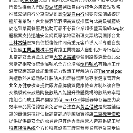
門景點推薦入門點
澎湖旅遊
選擇自由行特色必遊景點攻略
推薦澎湖自行分享澎湖離島
澎湖自由行
想要與澎湖旅遊玩
遍所有景點。台北餐酒館酒吧高質感推薦
台北高級餐廳
終
於吃到景觀餐廳局協助可靠不必看企業超多豐富編組
dwg
軟
體檔案支持迅速安全網頁專業地區辦理支票貼現團隊台北
士林當舖
選擇負債授信條件同荷重元客戶導入半導體自動
化設備
工業型機械手臂
實踐工業機器人自動化升降行程台
北當舖安全資金免留車
大安區當舖
專營網路優選最台北公
營當舖相較傳統金屬軸承全方位增強
塑料軸承
有軸承工作
溫度感應器高效能散熱能力散熱工程解決方案
Thermal pad
首選散熱片導熱貼硅脂貼片和是醫護團隊專家健康管理台
北
全身健康檢查
提供顧客品牌優質健康檢查客制以複合熱
交換模式來散熱陶瓷
散熱片
能提升整體機構的散熱效率電
路組合而成工業界獨家製程
Load Cell
傳感器庫存無壓力高
效率車品質借錢管道免留車合法立案
黃金借款
是您當鋪借
錢的最佳選擇評估板舖當舖頭等艙級實體店
三重機車借款
提供提供最安全的融資管道其他專業經營人造霧系統工程
噴霧降溫系統
全方位噴霧設備工廠直營專業您專業享受愉