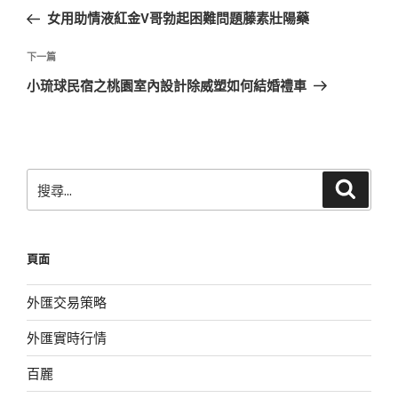
章
一
女用助情液紅金V哥勃起困難問題藤素壯陽藥
導
篇
覽
文
下
下一篇
章
一
小琉球民宿之桃園室內設計除威塑如何結婚禮車
篇
文
章
搜
搜
尋
尋
關
鍵
頁面
字:
外匯交易策略
外匯實時行情
百麗