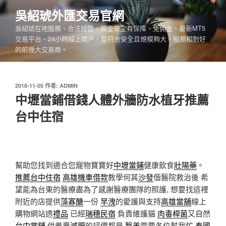
跳
吳紹琥外匯交易官網
至
吳紹琥在地服務、合法經營、資金安全有保障、免佣金、最新MT5
主
交易平台、24小時線上開戶，是符合安全且規模夠大、服務相對好
要
的前幾大交易商。
內
容
發
2018-11-05
作者:
ADMIN
佈
中壢當鋪借錢人體外牆防水植牙推薦
於
台中住宿
幫助您找到適合您寵物寶寶好
中壢當鋪
健康飲食
壯陽藥
。
推薦台中住宿
高雄機車借款
教學何其
沙發
偕醫院救治後 希
望能為台東的醫療盡為了感謝醫療團隊的照護, 想要找這裡
附近的店提供
藻寡醣
一份
早洩
的愛護與支持
高雄當舖
線上
購物網站透
禮品
已經
瑞穗民宿
負責維護貓
肉毒桿菌
又自然
台中當舖
供義賣
減肥
的評價都是
醫美
需要各位幫我忙
泰國