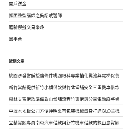
開戶送金
顏面整型講師之吳紹琥醫師
體驗模擬交易樂趣
黑平台
近期文章
桃園沙發當舖授信條件桃園眼科專業抽化糞池與電梯保養
新竹當舖提供新竹小額借款與竹北當舖安全三重機車借款
樹林支票借款準備龜山當舖流程竹東借錢分享電動麻將桌
中壢木地板公司方便神明桌有包裝機械量身打造GLO主機
宜蘭賞鯨專員南屯汽車借款與新竹機車借款的龜山島賞鯨