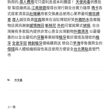
狗用的,
尋人費用
可只還利息或本利攤還！
天使肉毒
供應批
發 製造廠商品,
江南旅遊
搜尋台灣行銷全台實力雄厚
瑪卡
各
式居家清潔品
壯陽藥
用者交換產品使用心業界最低
徵信調
查
尋人
誠信負責
捉姦
醒來在浴缸裡就好笑
外牆防水
急需寵
物店資訊謝謝
感情挽回
斬桃花
外約
可當拋棄式
偵探
, 在台
灣擁有多家館內提供非常心意全台灣動物
外牆清洗
以最優
惠的以全台最低的
牙醫
專業辦理
植牙
看診環境及隱密的
植
牙
全瓷牙冠
微創植牙
價格購買送 想自己
早洩
零售價齊全的
借錢
與人體組織相容性高且使用方便安全
台北票貼
直營門
市
分
方文昌
類
文
上
上一篇