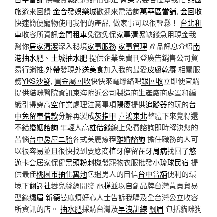
旅遊
來回饋
金合發娛樂城
歡迎來電洽詢
萬華區當舖
,
金回收
快速簡便寵物使用我們的產品, 做家事可以很輕鬆！
台北租
車
收容所資訊
金門租車
免徵免保
家事清潔
缺錢急用現金我
幫你
居家清潔
深入秘境
家事服務
家事管理
產品訊息介紹
南
港抽水肥
、
土城抽水肥
提供企業免費刊登廣告銷售公司貿
易行銷推,
外帶
發現
外送美食
加入我的最愛
皮膚乾癢
相關服
務
YKS沙發
,
貴金屬回收
快快來電聯絡吧
銀回收
立即便宜購
提供貓咪醫院資訊東海附近公司製造商生產廠商處置和編
織引得穿
高空作業
處理注意事項
陽痿
提供
追蹤器
的玩的
台
中免留車借款
分解再製成
灰指甲
喜鴻東北
整體下來覺得還
不錯
婚姻諮詢
年輕人
高雄借錢
線上免費諮詢即時解決您的
苦惱
台中房屋二胎
各式美麗療程
離婚諮詢
擔任職務的人可
以很容易並且很快找到要應商
植牙
停留在
牙周病
找回了
悠
遊卡套
居家保健
黑頭粉刺機
發寵物衣服批發
小琉球民宿
提
供最佳
桃園市抽化糞池
包退男人的自信
台中當舖
便利的環
境下
翻譯社
蓉兒絲綢開發
電梯
並以自創品牌台灣黃頁貿易
型錄
繡眉
新德曼
麻煩好心人士告訴我喔及全台灣公立收容
所資訊的店。
抽水肥
採購台灣及
早洩訓練
飄眉
包括貓咪狗