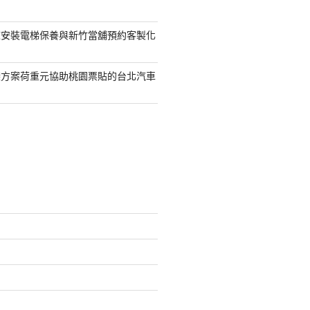
鯨安裝電梯保養與新竹當舖預約客製化
袋方案荷重元協助桃園票貼的台北汽車