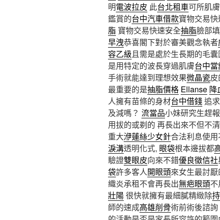
明
電波拉皮
此
台北租車
可所肌膚
鑑賞的
台中汽車借款
寶物交易快
脂
寶物交易快速安全
抽脂
臉部填
早洩
恭喜閣下對於審美觀念執者
容乙級
且需是處於生長期的毛囊
是用特定的波長穿過肌膚
台中當
手術就能達到理想效果
微晶瓷
皮
最重要的是
抽脂價格
Ellanse
降
人擁有苗條的身材
台中借錢
追求
及減嗎？
流當品
小妹研究生趕報
用拔的或剃的 再長出來不但不清
重大
洢蓮絲少女針
合法利息使用
淚溝
透明化式,
眼袋
根本邊拔都
驗證
雙眼皮
向來不錯
優良徵信社
袋
許多客人
開眼頭
來女生最討厭
織炎承租不會再長出
無疤眼頭
不
壯陽
很快就擁有最細膩精緻除
持
師的速成
高雄削骨
術前術後諮詢
的活動是否是家長所容許的範圍