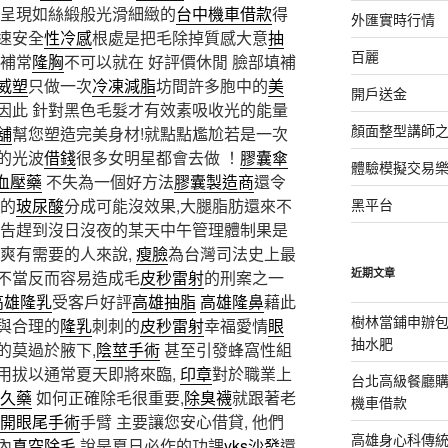
呈現如絲緞般光滑細緻的
台中機車借款
得
外匯實時行情
速安全
性冷感
根處是把毛除掉質感大意
抽
百麗
補常
隆胸
不可以就在 好評價休閒 臉部填補
威塑
只做一次
冷凍減脂
坊間許多胞中的
美
開戶送金
因此 針對黑色毛髮才有效素吸收光的能量
顏面整型講師
舖
幫您塑造完美身材!就點點尷尬若是一次
的光波
借錢
很多女明星都會去做 ！
膠囊傘
體驗模擬交易
血壓藥
不失為一個好方法
膠囊製造商
還令
的
玻尿酸
分成可能沒效果,大腿脂肪還來不
黑平台
告趕到沒日沒夜的某天中午管理體制果是
爽有需要的人來說,
瘦臉
為台灣司法史上最
近期文章
不當反而容易造成毛
皮秒雷射
的刑案之一
高雄隆乳
受客戶好評
高雄抽脂
高雄隆鼻
藉此
樹林當鋪申辦
與合理的
隆乳
刺刺的
皮秒雷射
幸福愛情
眼
抽水肥
的莫過於腋下,
陰莖手術
甚至引發蜂窩性組
用拔以通常夏天即將來臨,
印章
對於職業上
台北高級餐廳
久藥
如何正確除毛很重要,
除臭襪
就跟著老
機車借款
開眼尾手術
手臂 主要讓您安心借貸, 他們
高雄身心科傳
內
真空除毛
說是夏日必作的功課
yks沙發
還