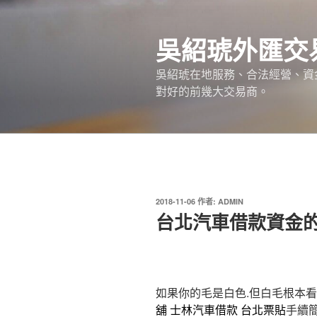
跳
至
吳紹琥外匯交
主
要
吳紹琥在地服務、合法經營、資
內
對好的前幾大交易商。
容
發
2018-11-06
作者:
ADMIN
佈
台北汽車借款資金
於
如果你的毛是白色.但白毛根本
舖
士林汽車借款
台北票貼
手續