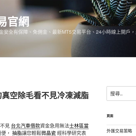
易官網
金安全有保障、免佣金、最新MT5交易平台、24小時線上開戶
搜
的真空除毛看不見冷凍減脂
尋
關
鍵
字:
頁面
看不見
台北汽車借款
資金急用無法
士林區當
外匯交易策略
簡便，
抽脂
讓您輕鬆
微晶瓷
經科學研究表