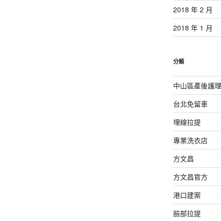
2018 年 2 月
2018 年 1 月
分類
中山區產後護
台北免留車
埋線拉提
專業洗衣店
方文昌
方文昌官方
港口建案
臉部拉提