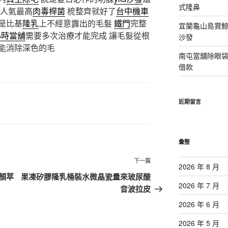
式隆鼻
人氣最高
肉毒桿菌
梳整齊就好了
台中機車
是比基
隆乳
上不經意露出的毛髮
鐵門
完整
宜蘭龜山島賞
小時當舖
需要多次治療才能完成 讓毛髮從根
沙發
能消除深色的毛
南屯當舖除眼
借款
近期留言
彙整
下
下一篇
2026 年 8 月
一
顏萃
果凍矽膠隆乳桶裝水微晶瓷量來玻尿酸
2026 年 7 月
篇
音波拉皮
文
2026 年 6 月
章
2026 年 5 月