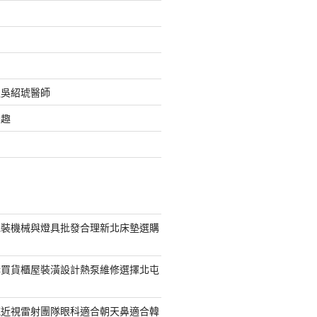
之吳紹琥醫師
樂趣
包裝機械與燈具批發合理新北床墊選購
購買貨櫃屋裝潢設計熱泵維修選擇北屯
統近視雷射團隊眼科適合朝天鼻適合韓