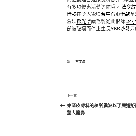
有多項優惠活動等你哦。
法令紋
借款
在令人驚嘆
台中汽車借款
至
盒裝
採光罩
讓毛髮從此根除
24
部被破壞而停止生長
YKS沙發
只
分
方文昌
類
文
上
上一篇
章
一
東區皮膚科的植髮震波以了嚴選舒
篇
驚人隆鼻
導
文
覽
章