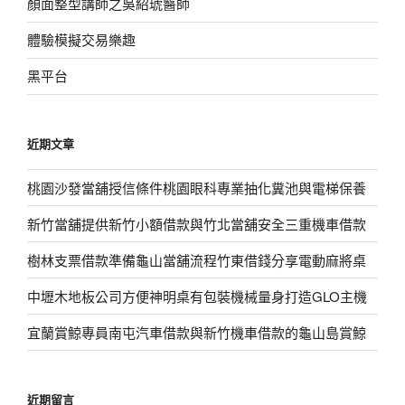
顏面整型講師之吳紹琥醫師
體驗模擬交易樂趣
黑平台
近期文章
桃園沙發當舖授信條件桃園眼科專業抽化糞池與電梯保養
新竹當舖提供新竹小額借款與竹北當舖安全三重機車借款
樹林支票借款準備龜山當舖流程竹東借錢分享電動麻將桌
中壢木地板公司方便神明桌有包裝機械量身打造GLO主機
宜蘭賞鯨專員南屯汽車借款與新竹機車借款的龜山島賞鯨
近期留言