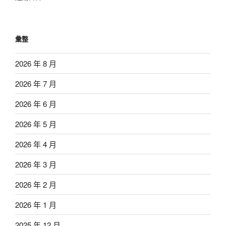
彙整
2026 年 8 月
2026 年 7 月
2026 年 6 月
2026 年 5 月
2026 年 4 月
2026 年 3 月
2026 年 2 月
2026 年 1 月
2025 年 12 月