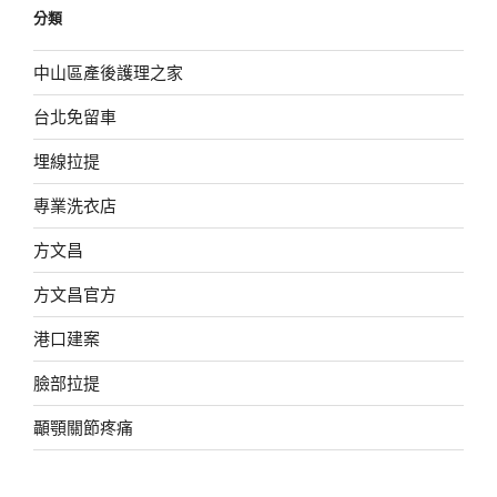
分類
中山區產後護理之家
台北免留車
埋線拉提
專業洗衣店
方文昌
方文昌官方
港口建案
臉部拉提
顳顎關節疼痛