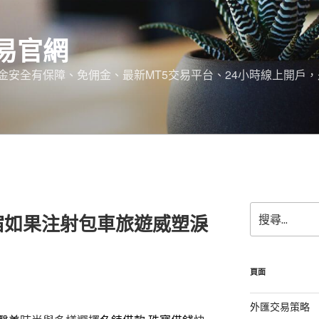
易官網
金安全有保障、免佣金、最新MT5交易平台、24小時線上開戶
搜
宿如果注射包車旅遊威塑淚
尋
關
鍵
字:
頁面
外匯交易策略