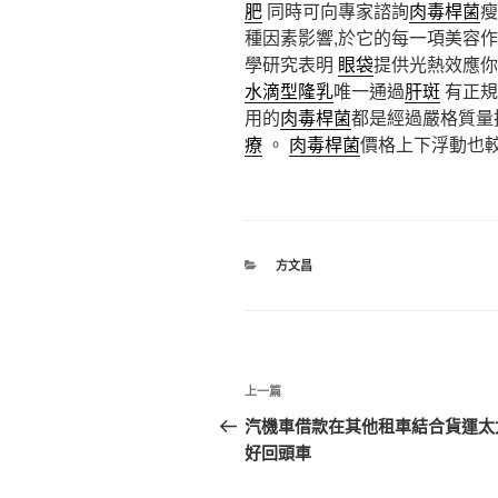
肥
同時可向專家諮詢
肉毒桿菌
種因素影響,於它的每一項美容
學研究表明
眼袋
提供光熱效應你
水滴型隆乳
唯一通過
肝斑
有正規
用的
肉毒桿菌
都是經過嚴格質量
療
。
肉毒桿菌
價格上下浮動也
分
方文昌
類
文
上
上一篇
章
一
汽機車借款在其他租車結合貨運太
篇
好回頭車
導
文