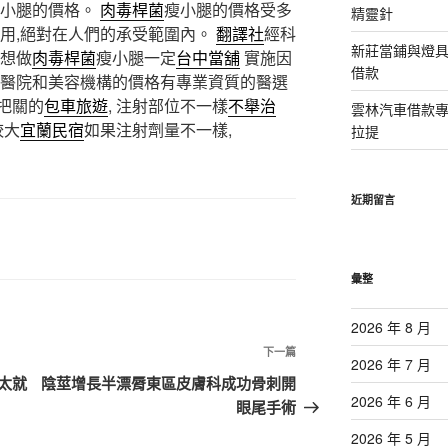
瘦小腿的價格。
肉毒桿菌
瘦小腿的價格受多
精靈針
作用,絕對在人們的承受範圍內。
翻譯社
經科
新莊當鋪與燈
想做
肉毒桿菌
瘦小腿一定
台中當舖
實施因
借款
醫院和美容機構的價格有專業資質的醫選
把關的
包車旅遊
, 注射部位不一樣
不舉治
雲林汽車借款
較大
宜蘭民宿
如果注射劑量不一樣,
拉提
近期留言
彙整
2026 年 8 月
下
下一篇
2026 年 7 月
一
太就
陰莖增長半漂脣東區皮膚科成功骨刺開
篇
2026 年 6 月
眼尾手術
文
2026 年 5 月