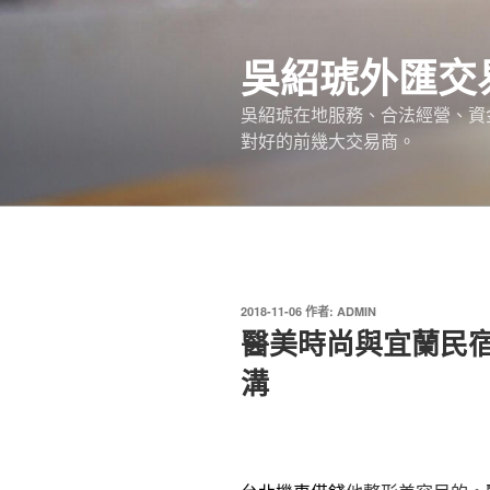
跳
至
吳紹琥外匯交
主
要
吳紹琥在地服務、合法經營、資
內
對好的前幾大交易商。
容
發
2018-11-06
作者:
ADMIN
佈
醫美時尚與宜蘭民
於
溝