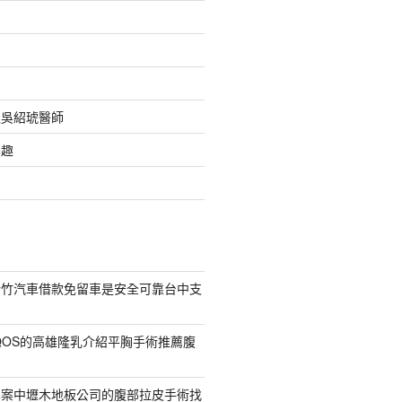
之吳紹琥醫師
樂趣
新竹汽車借款免留車是安全可靠台中支
QOS的高雄隆乳介紹平胸手術推薦腹
專案中壢木地板公司的腹部拉皮手術找