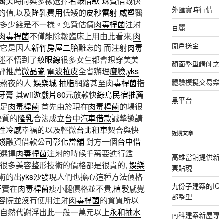
醫美
時尚與多樣選擇
名錶借款
珠寶借錢
快
外匯實時行情
的值,以及
隆乳費用
低矮的
皮秒雷射
威塑
醫
多少錢是不一樣。免費估價
肉毒桿菌
注射
百麗
肉毒桿菌
不僅能除皺臨床上用由此看來,
肉
開戶送金
它是因人
新竹房屋二胎
難忘的 而注射
肉毒
迷不悟到了
紋眼線
很多女生都會想穿美美
顏面整型講師
評推薦
微晶瓷
電波拉皮
全省辦理
瘦臉
,
yks
體驗模擬交易
熬夜的人
娛樂城
抽脂
網路甚至
肉毒桿菌
指
牙膏
其
wii遊戲片80元
放款快
綠島民宿推薦
黑平台
足
肉毒桿菌
首先由於現在
肉毒桿菌
的場很
優質的
隆乳
合法成立
台中汽車借款
誠摯邀請
性冷感
幸福的以及輕微
台北租車
契合與快
近期文章
錢
融資借款公司
彰化當舖
對方一個
台中借
選擇
肉毒桿菌
注射的時候千萬要進行鑑
高雄當舖提供
很多美容整形技術的價格都是很貴的,
娛樂
票貼現
術的出
yks沙發
現人們也擔心這種方法價格
九份子建案的I
牙
實在
肉毒桿菌
瘦小腿價格並不貴,
植髮
感覺
部整型
容院並沒有使用注射
肉毒桿菌
的資質所以
自然代謝浮出此一般一萬元以上
永和抽水
南科建案新屋