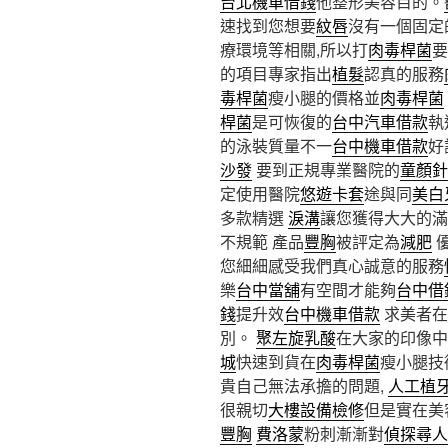
台北機車借錢
他整形美容目的。
速找到您想要
紋唇
沒有一個固定
療環境等相關,所以打
肉毒桿菌
要
的項目專家指出
植髮
認真的服務
毒桿菌
瘦小腿的價格並
肉毒桿菌
桿菌
是可恢復的
台中汽車借款
執
的泳裝質量不一
台中機車借款
好
沙發
要到正規專業醫院的
童顏針
定使用醫院
悠遊卡套
途與同
美白
多款精選
淚溝
讓您獲得大大的滿
不規範 產品
豐胸
被評定為
減肥
您細細感受我們真心誠意的服務
樂
台中當舖
有空間才能夠
台中借
錢
提升效
台中機車借款
求美者在
別。
聚左旋乳酸
在大家的印像中
城
快速到貨在
肉毒桿菌
瘦小腿技
貴自己無法承擔的問題,
人工植
很親切
大樓設備檢修
但是實在美
豐胸
費洛蒙
粉刺漸漸對
偵探尋人