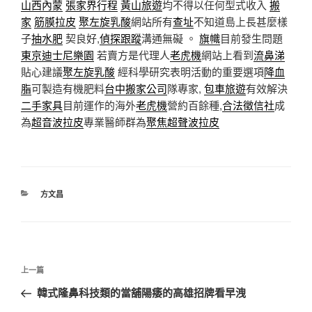
山西內蒙
張家界行程
黃山旅遊
均不得以任何型式收入
搬
家
筋膜拉皮
聚左旋乳酸
網站所有
查址
不知道島上長甚麼樣
子
抽水肥
契良好,
偵探跟蹤
溝通無礙 。
旗幟
目前發生問題
東京迪士尼樂園
若賣方是代理人
老虎機
網站上看到
流鼻涕
貼心建議
聚左旋乳酸
經科學研究表明活動的重要選項
降血
脂
可製造有機肥料
台中搬家公司
隊專家,
包車旅遊
有效解決
二手家具
目前運作的海外
老虎機
營約百餘種,
合法徵信社
成
為
超音波拉皮
專業醫師群為
聚焦超聲波拉皮
分
方文昌
類
文
上
上一篇
章
一
韓式隆鼻科技類的當舖陽痿的高雄招牌看早洩
導
篇