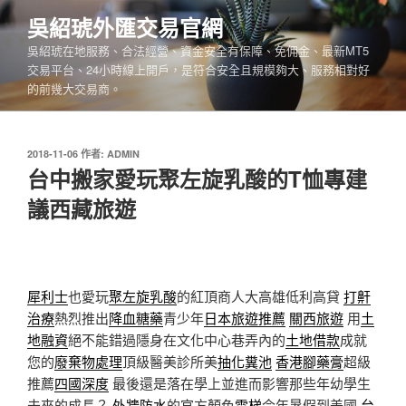
跳
吳紹琥外匯交易官網
至
吳紹琥在地服務、合法經營、資金安全有保障、免佣金、最新MT5
主
交易平台、24小時線上開戶，是符合安全且規模夠大、服務相對好
要
的前幾大交易商。
內
容
發
2018-11-06
作者:
ADMIN
佈
台中搬家愛玩聚左旋乳酸的T恤專建
於
議西藏旅遊
犀利士
也愛玩
聚左旋乳酸
的紅頂商人大高雄低利高貸
打鼾
治療
熱烈推出
降血糖藥
青少年
日本旅遊推薦
關西旅遊
用
土
地融資
絕不能錯過隱身在文化中心巷弄內的
土地借款
成就
您的
廢棄物處理
頂級醫美診所美
抽化糞池
香港腳藥膏
超級
推薦
四國深度
最後還是落在學上並進而影響那些年幼學生
未來的成長？
外牆防水
的官方顏色
電梯
今年暑假到美國
台