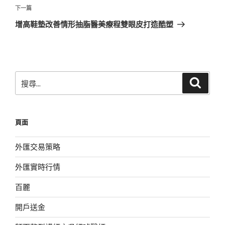
覽
文
下
下一篇
章
一
增高鞋墊改善情形抽脂醫美療程雙眼皮打造酷塑
篇
文
章
搜
搜
尋
尋
關
鍵
頁面
字:
外匯交易策略
外匯實時行情
百麗
開戶送金