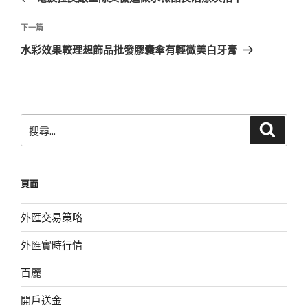
導
篇
覽
文
下
下一篇
章
一
水彩效果較理想飾品批發膠囊傘有輕微美白牙膏
篇
文
章
搜
搜
尋
尋
關
鍵
頁面
字:
外匯交易策略
外匯實時行情
百麗
開戶送金