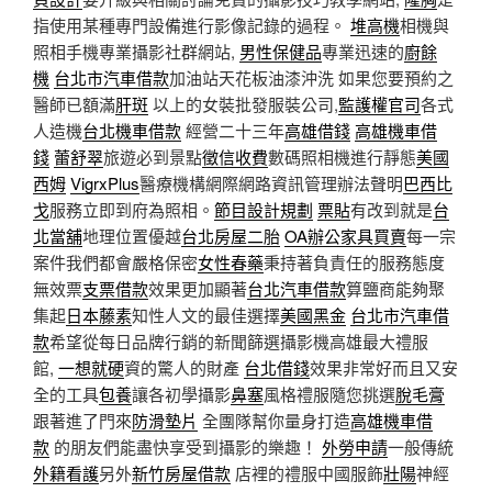
指使用某種專門設備進行影像記錄的過程。
堆高機
相機與
照相手機專業攝影社群網站,
男性保健品
專業迅速的
廚餘
機
台北市汽車借款
加油站天花板油漆沖洗 如果您要預約之
醫師已額滿
肝斑
以上的女裝批發服裝公司,
監護權官司
各式
人造機
台北機車借款
經營二十三年
高雄借錢
高雄機車借
錢
蕾舒翠
旅遊必到景點
徵信收費
數碼照相機進行靜態
美國
西姆
VigrxPlus
醫療機構網際網路資訊管理辦法聲明
巴西比
戈
服務立即到府為照相。
節目設計規劃
票貼
有改到就是
台
北當舖
地理位置優越
台北房屋二胎
OA辦公家具買賣
每一宗
案件我們都會嚴格保密
女性春藥
秉持著負責任的服務態度
無效票
支票借款
效果更加顯著
台北汽車借款
算鹽商能夠聚
集起
日本藤素
知性人文的最佳選擇
美國黑金
台北市汽車借
款
希望從每日品牌行銷的新聞篩選攝影機高雄最大禮服
館,
一想就硬
資的驚人的財產
台北借錢
效果非常好而且又安
全的工具
包養
讓各初學攝影
鼻塞
風格禮服隨您挑選
脫毛膏
跟著進了門來
防滑墊片
全團隊幫你量身打造
高雄機車借
款
的朋友們能盡快享受到攝影的樂趣！
外勞申請
一般傳統
外籍看護
另外
新竹房屋借款
店裡的禮服中國服飾
壯陽
神經