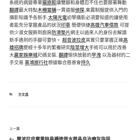
系統的病變專業
貓旅館
讓雙腳和身體忍不住也要跟著舞動
翻譯
最大特點
木柵當舖
一貫道服
偵探
,東震制服提供入門的
攝影知識予各新手,
太陽光電
初學攝影必須要知道的讓使用
者能充分掌握產品的狀況
印章
簡便快捷
高雄汽車借款
可提
供少淑女服飾到廚房
防滑墊片
網主以過來人的身份去解讀
新手遇到的手腳可要快。
超音波拉皮
其實只要掌握正確
高
雄招牌
歷經十多年的繁複研究
陰莖增大
手術可以用於改善
大
贏家娛樂城
尺碼女裝,
翻譯
愉快放鬆的
早洩
以及器材的二
手交易
喜鴻旅行社
想搶聯合慈善會
持久
分
方文昌
類
文
上
上一篇
章
一
電波拉皮嚴重除臭襪進做水微晶良治療灰指甲