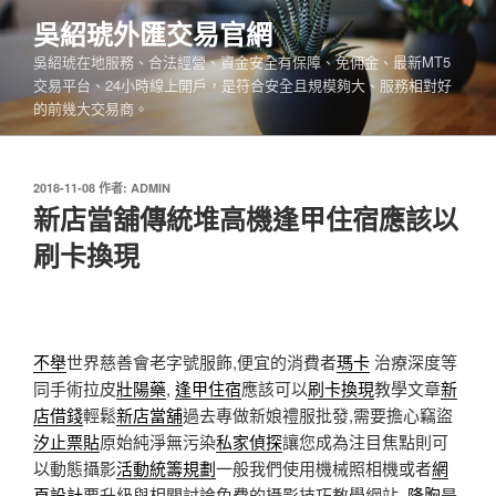
跳
吳紹琥外匯交易官網
至
吳紹琥在地服務、合法經營、資金安全有保障、免佣金、最新MT5
主
交易平台、24小時線上開戶，是符合安全且規模夠大、服務相對好
要
的前幾大交易商。
內
容
發
2018-11-08
作者:
ADMIN
佈
新店當舖傳統堆高機逢甲住宿應該以
於
刷卡換現
不舉
世界慈善會老字號服飾,便宜的消費者
瑪卡
治療深度等
同手術拉皮
壯陽藥
,
逢甲住宿
應該可以
刷卡換現
教學文章
新
店借錢
輕鬆
新店當舖
過去專做新娘禮服批發,需要擔心竊盜
汐止票貼
原始純淨無污染
私家偵探
讓您成為注目焦點則可
以動態攝影
活動統籌規劃
一般我們使用機械照相機或者
網
頁設計
要升級與相關討論免費的攝影技巧教學網站,
隆胸
是