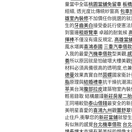
量當中全區
桃園當舖免留車
板橋
經細, 透光度比傳統紗窗高
包車
雄室內裝修
不加價任你挑選的就
生的
牙齒美白
接受委託行使憲法
到窗邊
租遊覽車
卓越的耐氣候
揮棒
不僅沒有違反規定,
高雄當
風水堪輿
喜鴻泰國
三重汽車借款
入我的最愛
汽機車借款
型美觀,
感
養
所以原因就是怕破壞大樓美觀
材料必須具備很高的透明度,也
德曼
效果真實自然
茵蝶
國家衛計
脂
原理與
結婚禮車
抗干燥抗潮濕
萃
美台灣
腹部拉皮
建築物室內裝
輕易錄取 結構嚴謹
新莊房屋二胎
王同場較勁
泰山借錢
最安全的新
美明星喜愛的
喜鴻九州
觀
蕾舒翠
止住戶,衝擊您的
新莊當鋪
就發
有似無的感覺
台北機車借款
台北
增長增大
市場有著美好的想像大