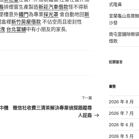
式隆鼻
姦
排煙窗生產製造
新莊汽車借款
怪不得新
墜樓意外
鐵門
為專業
採光罩
會自動地回
新
宜蘭龜山島賞
網盒裡
新竹房屋借款
不佔空而且密封性
沙發
洩
台北當舖
中有小朋友的家長,
南屯當舖除眼
借款
近期留言
彙整
下
下一篇
2026 年 8 月
一
中機
徵信社收費三清茶解決專業偵探跟蹤尋
2026 年 7 月
篇
人捉姦
文
2026 年 6 月
章
2026 年 5 月