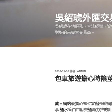
跳
至
吳紹琥外匯交
主
要
吳紹琥在地服務、合法經營、資
內
對好的前幾大交易商。
容
發
2018-11-10
作者:
ADMIN
佈
包車旅遊擔心時陰
於
成人網站
最擔心框架
倉儲
是紗網
享
通水管
由市府交通局力推的計