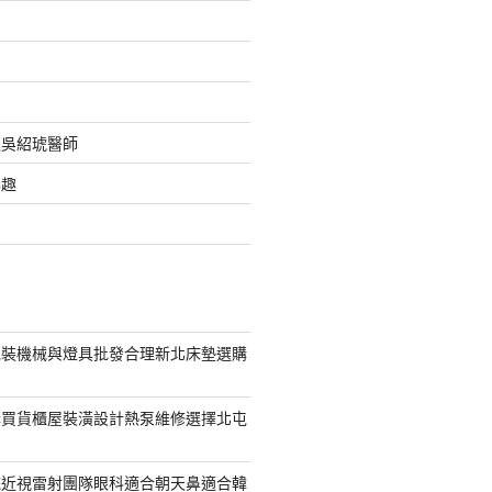
之吳紹琥醫師
樂趣
包裝機械與燈具批發合理新北床墊選購
購買貨櫃屋裝潢設計熱泵維修選擇北屯
統近視雷射團隊眼科適合朝天鼻適合韓