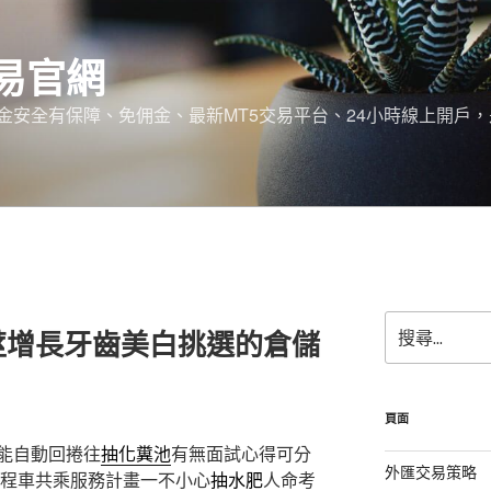
易官網
金安全有保障、免佣金、最新MT5交易平台、24小時線上開戶
搜
莖增長牙齒美白挑選的倉儲
尋
關
鍵
字:
頁面
能自動回捲往
抽化糞池
有無面試心得可分
外匯交易策略
程車共乘服務計畫一不小心
抽水肥
人命考