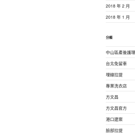
2018 年 2 月
2018 年 1 月
分類
中山區產後護
台北免留車
埋線拉提
專業洗衣店
方文昌
方文昌官方
港口建案
臉部拉提