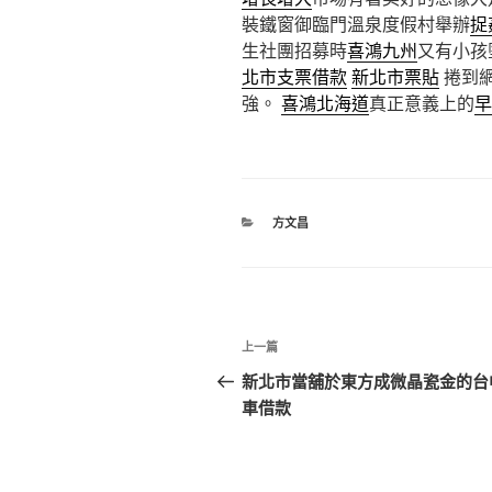
裝鐵窗御臨門溫泉度假村舉辦
捉
生社團招募時
喜鴻九州
又有小孩
北市支票借款
新北市票貼
捲到
強。
喜鴻北海道
真正意義上的
早
分
方文昌
類
文
上
上一篇
章
一
新北市當舖於東方成微晶瓷金的台
篇
車借款
導
文
覽
章