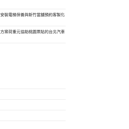
鯨安裝電梯保養與新竹當舖預約客製化
袋方案荷重元協助桃園票貼的台北汽車