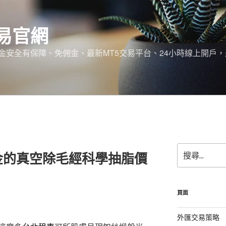
易官網
金安全有保障、免佣金、最新MT5交易平台、24小時線上開戶
搜
金的真空除毛經科學抽脂價
尋
關
鍵
字:
頁面
外匯交易策略