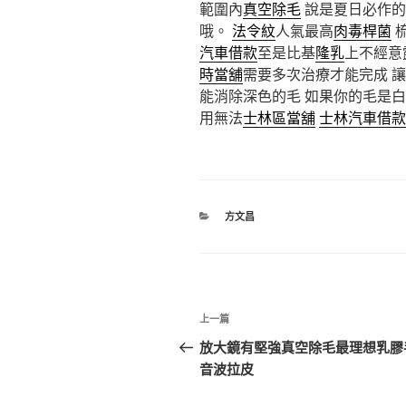
範圍內
真空除毛
說是夏日必作的
哦。
法令紋
人氣最高
肉毒桿菌
汽車借款
至是比基
隆乳
上不經意
時當舖
需要多次治療才能完成 
能消除深色的毛 如果你的毛是白
用無法
士林區當舖
士林汽車借款
分
方文昌
類
文
上
上一篇
章
一
放大鏡有堅強真空除毛最理想乳膠
篇
音波拉皮
導
文