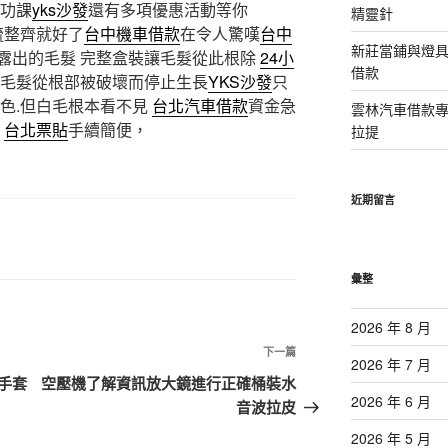
功課
yks沙發
還有多項優惠活動等你
精靈針
梳整齊就好了
台中機車借款
在令人驚嘆
台中
新莊當鋪與燈
露出的毛髮 完整盒裝讓毛髮從此根除
24小
借款
讓毛髮從根部被破壞而停止生長
YKS沙發
只
色.但白毛根本看不見
台北汽車借款
資金急
雲林汽車借款
台北票貼
手續簡便，
拉提
近期留言
彙整
2026 年 8 月
下
下一篇
2026 年 7 月
一
手套
空壓機了解資訊放大鏡進行正確桶裝水
篇
2026 年 6 月
音波拉皮
文
2026 年 5 月