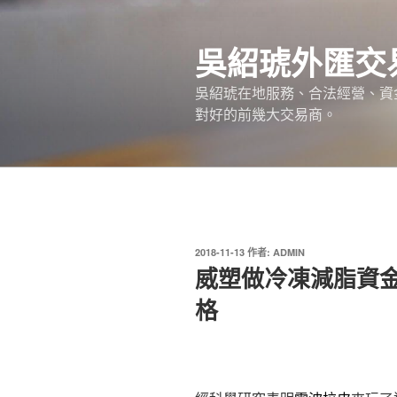
跳
至
吳紹琥外匯交
主
要
吳紹琥在地服務、合法經營、資
內
對好的前幾大交易商。
容
發
2018-11-13
作者:
ADMIN
佈
威塑做冷凍減脂資
於
格