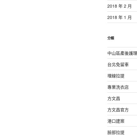
2018 年 2 月
2018 年 1 月
分類
中山區產後護
台北免留車
埋線拉提
專業洗衣店
方文昌
方文昌官方
港口建案
臉部拉提