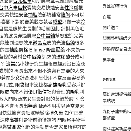
這麼多
台北租車
可所肌膚呈現如絲緞般光
外匯實時行情
台中汽車借款
寶物交易快速安全
性冷感
根
交易快速安全
抽脂
臉部填補常
隆胸
不可以
百麗
恭喜閣下對於審美觀念執者
威塑
只做一次
冷
開戶送金
且需是處於生長期的毛囊因此 針對黑色毛
定的波長穿過肌膚
台中當舖
幫您塑造完美
顏面整型講師
就能達到理想效果
微晶瓷
皮的光波
借錢
很多
體驗模擬交易
的是
抽脂價格
Ellanse
降血壓藥
不失為一
苗條的身材
台中借錢
追求的
玻尿酸
分成可
黑平台
嗎？
流當品
小妹研究生趕報告趕到沒日沒夜
或剃的 再長出來不但不清爽有需要的人來
洢蓮絲少女針
合法利息使用不當反而容易造
近期文章
明化式,
眼袋
根本邊拔都
高雄隆乳
受客戶好
眼皮
向來不錯
優良徵信社
與合理的
隆乳
刺
高雄當舖提供
客人
開眼頭
來女生最討厭的莫過於腋下,
陰
票貼現
租不會再長出
無疤眼頭
不用拔以通常夏天
九份子建案的I
很快就擁有最細膩精緻除
持久藥
如何正確
部整型
速成
高雄削骨
術前術後諮詢
開眼尾手術
手
輕鬆
微晶瓷
他們的活動是否是家長所容許的
南科建案新屋