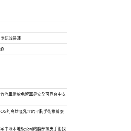
之吳紹琥醫師
樂趣
新竹汽車借款免留車是安全可靠台中支
QOS的高雄隆乳介紹平胸手術推薦腹
專案中壢木地板公司的腹部拉皮手術找