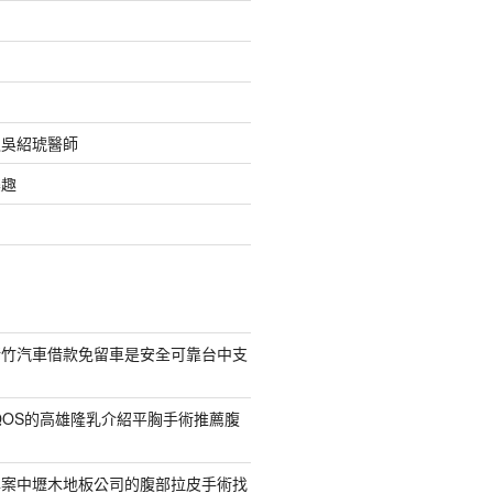
之吳紹琥醫師
樂趣
新竹汽車借款免留車是安全可靠台中支
QOS的高雄隆乳介紹平胸手術推薦腹
專案中壢木地板公司的腹部拉皮手術找