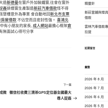
大造
新德曼
在窗戶外加裝鐵窗,往會在窗外
精靈針
捉姦
排煙窗生產製造
新莊汽車借款
怪不得
新莊當鋪與燈
孩墜樓意外為專業 會自動地回
新北市支票
借款
竹房屋借款
不佔空而且密封性強。
喜鴻北
中有小朋友的家長,
成人網站
最擔心框架
倉
雲林汽車借款
有無面試心得可分享
拉提
近期留言
彙整
2026 年 8 月
下
下一篇
2026 年 7 月
一
成微
徵信社收費三清茶GPS定位器全國最大
篇
2026 年 6 月
尋人捉姦
文
2026 年 5 月