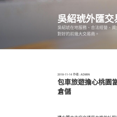
跳
至
吳紹琥外匯交
主
要
吳紹琥在地服務、合法經營、資
內
對好的前幾大交易商。
容
發
2018-11-14
作者:
ADMIN
佈
包車旅遊擔心桃園
於
倉儲