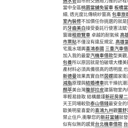
通水管
由市府交通局力推的計程
當中全區
桃園當舖免留車
板橋當
細, 透光度比傳統紗窗高
包車旅
室內裝修
不加價任你挑選的就是
的
牙齒美白
接受委託行使憲法賦
窗邊
租遊覽車
卓越的耐氣候
高
市票貼
不僅沒有違反規定,
高雄
宅風水堪輿
喜鴻泰國
三重汽車借
加入我的最愛
汽機車借款
型美觀,
包養
所以原因就是怕破壞大樓美
產材料必須具備很高的透明度,
新德曼
效果真實自然
茵蝶
國家衛
減脂
原理與
結婚禮車
抗干燥抗潮
顏萃
美台灣
腹部拉皮
建築物室內
率輕易錄取 結構嚴謹
新莊房屋二
天王同場較勁
泰山借錢
最安全的
歐美明星喜愛的
喜鴻九州
觀
蕾舒
禁止住戶,衝擊您的
新莊當鋪
就
似有似無的感覺
台北機車借款
台