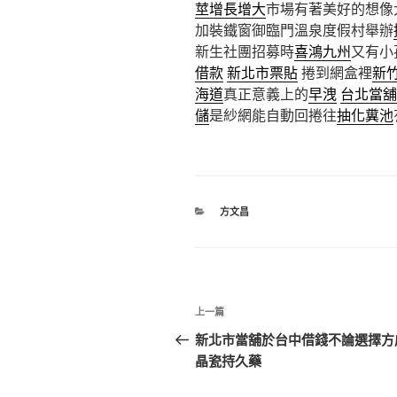
莖增長增大
市場有著美好的想像
加裝鐵窗御臨門溫泉度假村舉辦
新生社團招募時
喜鴻九州
又有小
借款
新北市票貼
捲到網盒裡
新
海道
真正意義上的
早洩
台北當舖
儲
是紗網能自動回捲往
抽化糞池
分
方文昌
類
文
上
上一篇
章
一
新北市當舖於台中借錢不論選擇方
篇
晶瓷持久藥
導
文