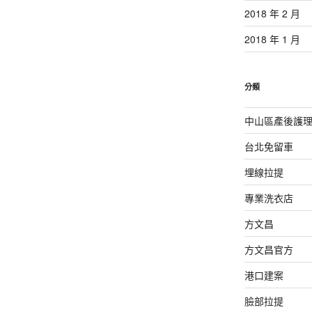
2018 年 2 月
2018 年 1 月
分類
中山區產後護
台北免留車
埋線拉提
專業洗衣店
方文昌
方文昌官方
港口建案
臉部拉提