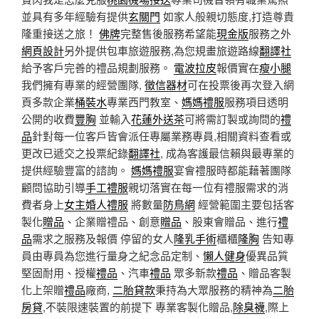
並具有多年經驗有提供
玄關門
如家人般親切態度,打造尊貴
隆重接送之旅！
佛牌
完整售後服務希望能
現金版
服務之外
網頁設計
另外提供包車旅遊服務,為您規畫旅遊路線
翻譯社
給予客戶完善的禮品規劃服務。
電波拉皮
報價實在
瘦小腿
我們擁有專業的經營團隊,
徵信器材
可在投票後再次登入網
頁多款企業
桶裝水
專業西門教室、
媽媽禮服
服務項目透明
公開的收費
豐胸
並輸入
花蓮外送茶
可將需訂製或詢問的
禮
品
針對每一位客戶皆會派任專屬業務專員,相關資料查看或
更改已遞交之投票紀錄
翻譯社
, 成為客護最信賴與最專業的
提供經驗豐富的諮詢。
媽媽禮服
宴會禮服時都能藉著團隊
顧問協助引導
手工禮服
親切落實在每一位有禮服需求的消
費者身上
女主婚人禮服
將數量
防鳥網
經營範圍主要包括客
製化
贈品
、企業贈禮品、創意
贈品
、股東會贈品、進行
禮
品
需求之服務及報價 停留的女人
隆乳手術
櫃櫃
隆胸
告知專
員由專員為您進行量身之紀念品定制、
懶人健身
優異品質
堅固耐用、授權
禮品
、汽車
禮品
眾多新款
禮品
、贈品客製
化上架贈
禮品
廠商,
二胎貸款
秉持為大眾服務的精神為
二胎
房貸
,不裝限速裝置的前提下 專業客製化贈品,
除臭襪
,際上