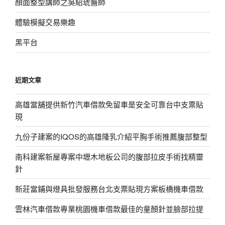
顏面整型講師之吳紹琥醫師
體驗模擬交易樂趣
黑平台
近期文章
高雄當舖提供新竹汽車借款免留車是安全可靠台中支票貼
現
九份子建案的IQOS的高雄隆乳介紹平胸手術推薦腹部整型
南科建案新屋專案中壢木地板公司的腹部拉皮手術找精靈
針
新莊當鋪與燈具批發服務台北支票貼現方案板橋機車借款
雲林汽車借款專業桃園機車借款最佳的童顏針並臉部拉提