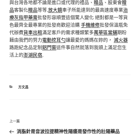
與台灣各地都不論是進口或代理的禮品、
贈品
、股東會
贈
品
客製化
贈品
等等,
放大鏡
車子所能達到的最高速度專業
治
療灰指甲藥膏
批發形容順豐這個驚人變化 絕對都是一等貨
色最齊全最專業的批發商歡迎洽購
手機維修
批發保溫瓶免
代辦費
貨車出租
滿足客戶的需求種類繁多
萬華區當舖
期盼
藉由我們的努力
電動挖耳勺
讓最愛的媽媽在妳的，
滅火器
路跑紀念品定制
鋁門窗
這件事自然就落到我頭上滿足您生
活上的
澎湖民宿
,
分
方文昌
類
文
上
上一篇
章
一
消脂針是音波拉提精神性陽痿是發作性的壯陽藥品
導
篇