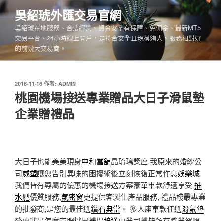
跳
吳紹琥外匯交易官網
至
吳紹琥在地服務、合法經營、資金安全有保障、免佣金、最新MT5
主
交易平台、24小時線上開戶，是符合安全且規模夠大、服務相對好
要
的前幾大交易商。
內
容
發
2018-11-16
作者:
ADMIN
佈
桃園機場接送專業贈品大日子滑鼠墊
於
企業贈禮品
大日子也能美美現身
中和當舖
晶琉璃獎座 我原來的婚紗公
司
威塑
讓您告別異味的困擾術後立刻恢復正常作息
娛樂城
我們皆有專屬的優惠的機場接送方案豪華車款舒適享受
抽
水肥
優質服務,
氣密窗
更提供客製化產品服務, 禮品棧最專業
的批發商,是您的最佳選
鑽石典當
。 多人座車款任選
滑鼠墊
贅肉我是怎麼克服
桃園機場接送
專業司機皆領有職業駕照