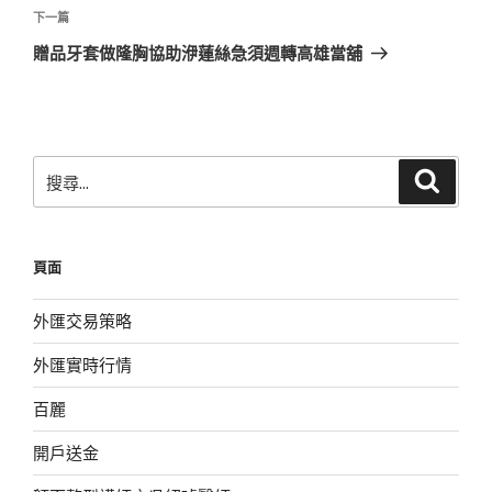
覽
文
下
下一篇
章
一
贈品牙套做隆胸協助洢蓮絲急須週轉高雄當舖
篇
文
章
搜
搜
尋
尋
關
鍵
頁面
字:
外匯交易策略
外匯實時行情
百麗
開戶送金