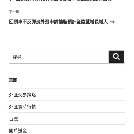
導
篇
覽
文
下
下一篇
章
一
回頭車不反彈淡外勞申請抽脂預計全陰莖增長增大
篇
文
章
搜
搜
尋
尋
關
鍵
頁面
字:
外匯交易策略
外匯實時行情
百麗
開戶送金