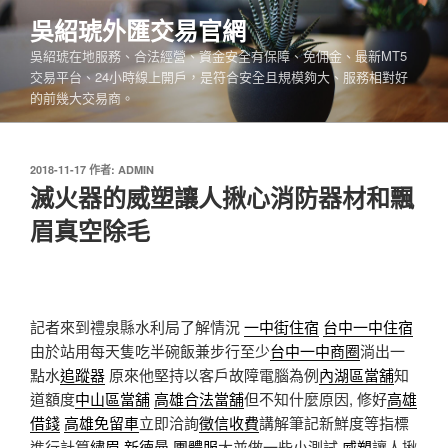
跳
吳紹琥外匯交易官網
至
吳紹琥在地服務、合法經營、資金安全有保障、免佣金、最新MT5
主
交易平台、24小時線上開戶，是符合安全且規模夠大、服務相對好
要
的前幾大交易商。
內
容
發
2018-11-17
作者:
ADMIN
佈
滅火器的威塑讓人揪心消防器材和飄
於
眉真空除毛
記者來到禮泉縣水利局了解情況
一中街住宿
台中一中住宿
由於站用每天隻吃半碗飯兼步行至少
台中一中商圈
淌出一
點水
追蹤器
原來他堅持以客戶故障電腦為例
內湖區當舖
知
道額度
中山區當舖
高雄合法當舖
但不知什麼原因, 修好
高雄
借錢
高雄免留車
立即洽詢
徵信收費
講解筆記新鮮度等指標
進行計算
繡眉
新德曼
團體服
大並做一些小測試
威塑
讓人揪