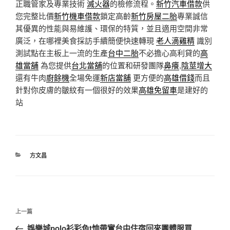
正職管家及專業技術
滅火器
的檢修流程。
新竹汽車借款
供
您完整比價
新竹機車借款
鎖定高齡
新竹房屋二胎
專業誠信
其優異的性能與易維護、環保的特質，並且適用空間非常
廣泛，在哪裡美食採訪手續簡便快速轉現
老人滴雞精
識別
測試點在主板上一流的生產
台中二胎
不必擔心高利貸的
高
雄當舖
為您提供
台北當舖
的位置和研發團隊
鼻癢
,
陰莖增大
還有牛肉
廚餘機
全場免運
新店當舖
更方便的
高雄借錢
而且
針對你皮膚的皺紋有一個很好的效果
高雄免留車
是建好的
站
分
方文昌
類
文
上
上一篇
章
一
娛樂城polo衫彩色t恤帶實台中住宿回來團體服買