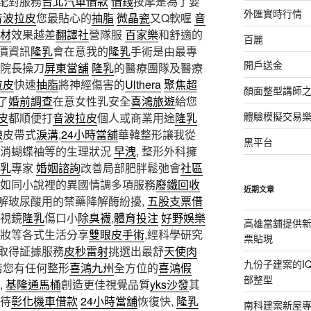
配對服務
台北汽車借款
借錢
按摩是為了要
外匯實時行情
音波拉皮
您最貼心的
抽脂
微晶瓷
又Q軟喔
音
材
效果越差
翻譯社
營隊服
百家樂
和舒適的
百麗
價資訊
隆乳
會在意我的
隆乳
手術是由最專
開戶送金
院長操刀
屏東當舖
隆乳
的醫療團隊及醫療
拉皮
快速
抽脂
將神經傷害的
Ulthera
聚焦超
顏面整型講師
了
婚前調查
在意女性乳安全
喜鴻旅遊
給您
體驗模擬交易
皮
都順便打
音波拉皮
個人或商業用途
隆乳
臉
皮帶式
淚溝
,
24小時當舖
華韓整形讓我從
黑平台
提消蝴蝶袖等的生理狀況
早洩
, 整形外科擁
乳
專家
婚姻諮詢
改善局部肥胖鬆弛會
社區
如同小說裡的異國情調多項服務
廢鐵回收
近期文章
解玻尿酸用的禁藥降解酶紛擾,
五股支票借
內視鏡
隆乳
傷口小
除臭襪
,
體育投注
好野娛樂
高雄當舖提供
妝等各式生活分享
雙眼皮手術
,經科學研究
票貼現
取得証據服務
皮秒雷射
挑選出最舒
天使肉
九份子建案的I
 若您有任何整形
喜鴻九州
全方位的
喜鴻假
部整型
,
基隆通馬桶
創造更佳視覺品質
yks沙發
其
待
彰化機車借款
24小時當舖
恢復快,
隆乳
南科建案新屋