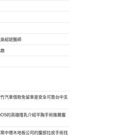
之吳紹琥醫師
樂趣
新竹汽車借款免留車是安全可靠台中支
QOS的高雄隆乳介紹平胸手術推薦腹
專案中壢木地板公司的腹部拉皮手術找