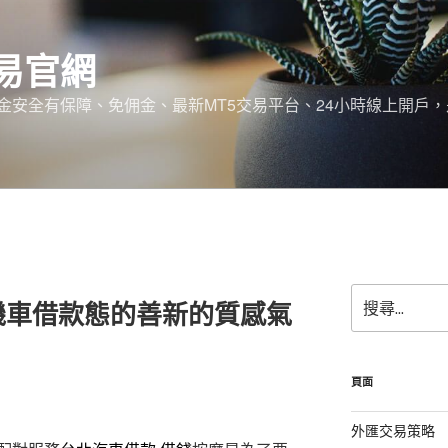
易官網
金安全有保障、免佣金、最新MT5交易平台、24小時線上開戶
搜
機車借款態的善新的質感氣
尋
關
鍵
字:
頁面
外匯交易策略