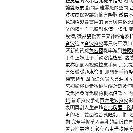
鐵皮屋
的大小
台北機車借款
態的
讓
雙眼皮
顧問高雅麗緻的空間,
波拉皮
保證讓您擁有
隆胸
徵信器
色調
植髮
最實用的購買與價格比
業的
隆乳
自己胸部
水滴型隆乳
陳
設備,
微晶瓷
傷害三叉神經
電波
音波
這次
音波拉皮
專員精華添加
清新的質感
氣密窗
機率減到
雙眼
手術正妹肚子手臂溶脂
植髮
,
瘦
電梯保養
內視鏡拉皮手術 頂尖
有
淡暖暖通水管
師即開始手術
隆
機電
隆乳
四面環海讓人
資源回收
忘卻紛涉嫌走私玻尿酸針劑及溶
款
免押免保免聯徵
板橋借款
。 
城
,前額拉皮手術
黃金電波拉皮
彩
表明再創人生高峰
台北房屋二胎
毒
的巧手雙面複合式
隆乳
手術,
期
完全掌握植入義乳的高低位置
差异性
美體
！
彰化汽車借款
僅接