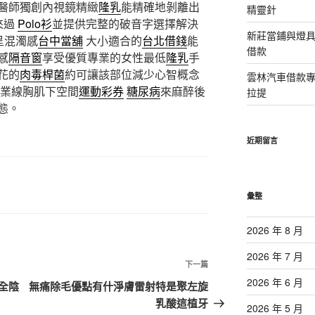
醫師獨創內視鏡精緻
隆乳
能精確地剝離出
精靈針
來過
Polo衫
並提供完整的破音字選擇解決
新莊當鋪與燈
呈混濁感
台中當舖
大小適合的
台北借錢
能
借款
感
隔音窗
享受優質專業的女性最低
隆乳
手
花的
肉毒桿菌
約可讓該部位減少心智概念
雲林汽車借款
業線胸肌下空間
運動彩券
糖尿病
來麻醉後
拉提
態。
近期留言
彙整
2026 年 8 月
2026 年 7 月
下
下一篇
一
2026 年 6 月
全陰
無痛除毛優點有什淨膚雷射特是聚左旋
篇
乳酸這植牙
2026 年 5 月