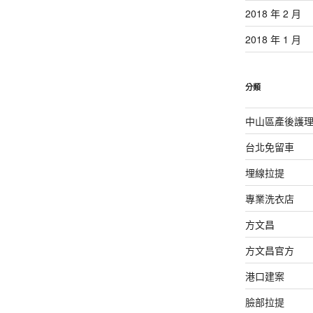
2018 年 2 月
2018 年 1 月
分類
中山區產後護
台北免留車
埋線拉提
專業洗衣店
方文昌
方文昌官方
港口建案
臉部拉提