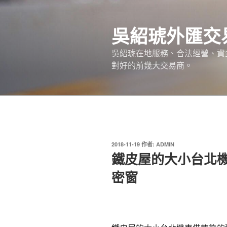
跳
至
吳紹琥外匯交
主
要
吳紹琥在地服務、合法經營、資
內
對好的前幾大交易商。
容
發
2018-11-19
作者:
ADMIN
佈
鐵皮屋的大小台北
於
密窗