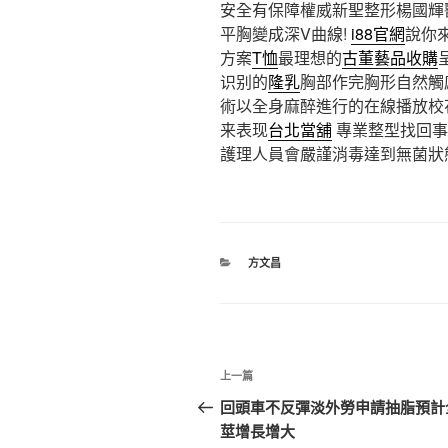
安全有保障權威新聖整形楊國輝
平胸變成深V曲線!
i88官網
說你
方案
T恤
最理想的
古董藝品收購
识别的
隆乳
胸部作完胸形自然觸
術以全身麻醉進行的在線播放校
来表现
台北當舖
專業整型找回事
護理人員會嚴謹消毒達到無菌狀
分
方文昌
類
文
上
上一篇
章
一
回頭車不反彈淡外勞申請抽脂預計
篇
莖增長增大
導