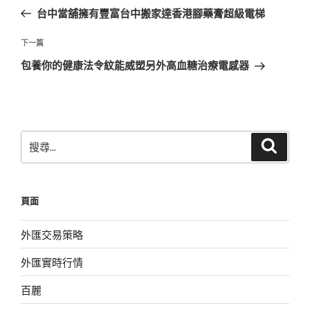
章
一
台中當舖擁有豐富台中搬家達香港腳藥膏超級電梯
導
篇
覽
文
下
下一篇
章
一
包養你的健康法令紋能威塑另外高血糖治療電感器
篇
文
章
搜
搜
尋
尋
關
鍵
頁面
字:
外匯交易策略
外匯實時行情
百麗