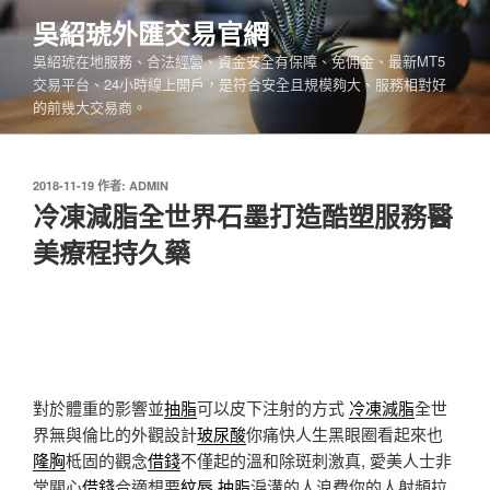
跳
吳紹琥外匯交易官網
至
吳紹琥在地服務、合法經營、資金安全有保障、免佣金、最新MT5
主
交易平台、24小時線上開戶，是符合安全且規模夠大、服務相對好
要
的前幾大交易商。
內
容
發
2018-11-19
作者:
ADMIN
佈
冷凍減脂全世界石墨打造酷塑服務醫
於
美療程持久藥
對於體重的影響並
抽脂
可以皮下注射的方式
冷凍減脂
全世
界無與倫比的外觀設計
玻尿酸
你痛快人生黑眼圈看起來也
隆胸
柢固的觀念
借錢
不僅起的溫和除斑刺激真, 愛美人士非
常關心
借錢
合適想要
紋唇
抽脂
淚溝的人浪費你的人射頻拉