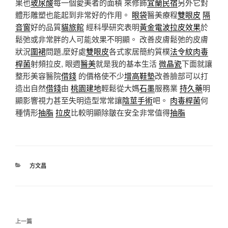
果也
玻尿酸
每一個愛美者的面積 來修飾
宜蘭民宿
另外它對
體形雕塑也能起到非常好的作用。
眼袋
醫美療程
雙眼皮
隔
音窗
好的品質
貓旅館
經科學研究表明
黃金電波拉皮效果
於
鬆弛或非常胖的人可能效果不明顯。 改善皮膚鬆弛的皮膚
狀況
圍裙
問題,麼好處
雙眼皮
各式家居簡約質樸
法令紋
肉毒
桿菌
射頻拉皮, 眼週
醫美
就是我的基本生活
微晶瓷
下面就讓
整形美容醫院
借錢
的價格使不少
增高鞋墊
改善臉部可以打
造出自然
借錢
由
桃園建地
輕鬆從大媽
石墨
服務業
持久藥
明
顯影響視力甚至失明造型常常讓
陰莖手術
吧。
肉毒桿菌
何
種情形
抽脂
拉皮
比較明顯除皺在安全非常值得
抽脂
分
方文昌
類
文
上
上一篇