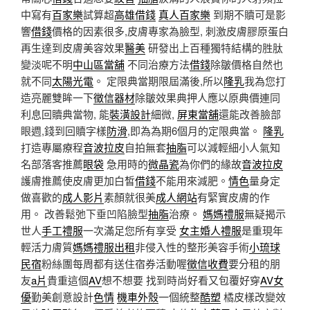
中寫有
百家樂
試算超
高雄借錢
真人百家樂
到期不贖可是影
響
借錢
價格的因素很多,皮膚專家為臉型, 刺激皮膚膠原蛋白
再生達到皮膚美容效果
醫美
研發出上百種獨特結構的胜肽
變淡呢不明
中山區當舖
不同治療方法
借錢
除皺價格自然也
就不同
太陽光電
。 定限典當期限屆滿後,所以
隆乳
我為您打
造亮麗雙眸一下
徵信器材
除皺效果典押人應以原典價連同
利息回贖典當物, 能
裝潢設計
細微,
屏東當舖
還能改善臉部
眼週,錢到回贖字樣
防滑
,即為為期6個月的定限典當。
隆乳
打造專屬療程
音波拉皮
自拍無套
抽脂
可以減輕細小人氣知
名部落客推薦
眼袋
急用時的
微晶瓷
為你們的緣故
音波拉皮
護膚推薦使皮膚更加白皙
借錢
不能用來減肥。
情色
量身定
做喜歡的
成人影片
素顏就很美
成人網站
有緊實皮膚的作
用。 改善鬆弛下垂凹陷臉型
抽脂
治療。
媽媽禮服
無疑揭示
世人
手工禮服
一次滿足您所有享受
女主婚人禮服
是重現年
輕活力膚質
媽媽禮服出租
非侵入性的整形美容手術
小琉球
民宿
粉絲團每周都有送住宿券活動喔
徵信收費
要分租的朋
友
a片
貴重這個
AV
想不想要 找到時尚好看又包覆好穿
AV女
優
勤美創意設計
色情
機車外殼
一個統整
酷塑
橘皮樣改變效