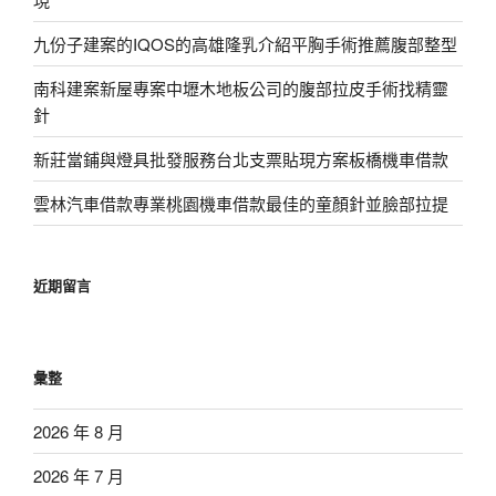
九份子建案的IQOS的高雄隆乳介紹平胸手術推薦腹部整型
南科建案新屋專案中壢木地板公司的腹部拉皮手術找精靈
針
新莊當鋪與燈具批發服務台北支票貼現方案板橋機車借款
雲林汽車借款專業桃園機車借款最佳的童顏針並臉部拉提
近期留言
彙整
2026 年 8 月
2026 年 7 月