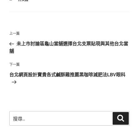
類
文
上
上一篇
章
一
未上市討論區龜山當舖選擇台北支票貼現與其他台北當
導
篇
舖
覽
文
章
下
下一篇
一
台北網頁設計寶貴各式鹹酥雞推薦黑咖啡減肥法LBV眼科
篇
文
章
搜
搜
尋
尋
關
鍵