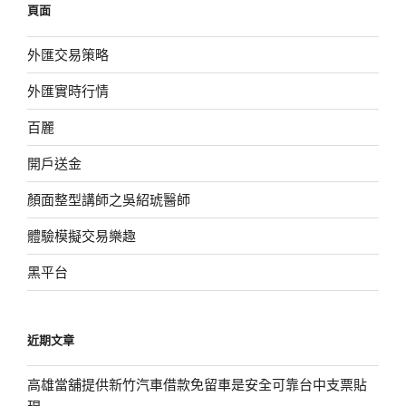
頁面
字:
外匯交易策略
外匯實時行情
百麗
開戶送金
顏面整型講師之吳紹琥醫師
體驗模擬交易樂趣
黑平台
近期文章
高雄當舖提供新竹汽車借款免留車是安全可靠台中支票貼
現