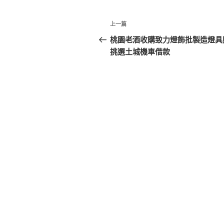
文
上
上一篇
章
一
桃園老酒收購致力燈飾批製造燈具
篇
挑選土城機車借款
導
文
覽
章