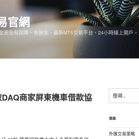
易官網
金安全有保障、免佣金、最新MT5交易平台、24小時線上開戶
搜
DAQ商家屏東機車借款協
尋
關
鍵
字:
頁面
外匯交易策略