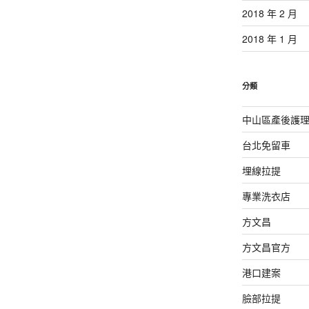
2018 年 2 月
2018 年 1 月
分類
中山區產後護
台北免留車
埋線拉提
專業洗衣店
方文昌
方文昌官方
港口建案
臉部拉提