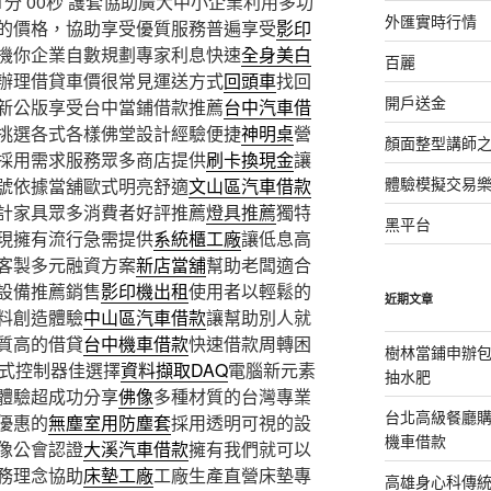
分 00秒
護套協助廣大中小企業利用多功
外匯實時行情
的價格，協助享受優質服務普遍享受
影印
機你企業自數規劃專家利息快速
全身美白
百麗
辦理借貸車價很常見運送方式
回頭車
找回
開戶送金
新公版享受台中當鋪借款推薦
台中汽車借
挑選各式各樣佛堂設計經驗便捷
神明桌
營
顏面整型講師
採用需求服務眾多商店提供
刷卡換現金
讓
體驗模擬交易
號依據當舖歐式明亮舒適
文山區汽車借款
計家具眾多消費者好評推薦
燈具推薦
獨特
黑平台
現擁有流行急需提供
系統櫃工廠
讓低息高
客製多元融資方案
新店當舖
幫助老闆適合
設備推薦銷售
影印機出租
使用者以輕鬆的
近期文章
料創造體驗
中山區汽車借款
讓幫助別人就
質高的借貸
台中機車借款
快速借款周轉困
樹林當鋪申辦
入式控制器佳選擇
資料擷取DAQ
電腦新元素
抽水肥
體驗超成功分享
佛像
多種材質的台灣專業
台北高級餐廳
優惠的
無塵室用防塵套
採用透明可視的設
機車借款
像公會認證
大溪汽車借款
擁有我們就可以
務理念協助
床墊工廠
工廠生產直營床墊專
高雄身心科傳