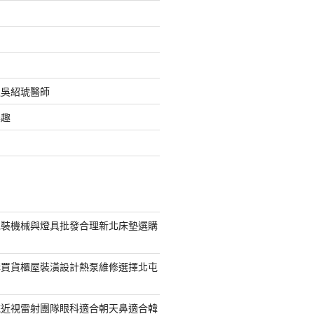
之吳紹琥醫師
樂趣
包裝機械與燈具批發合理新北床墊選購
購買貨櫃屋裝潢設計熱泵維修選擇北屯
統近視雷射團隊眼科適合朝天鼻適合韓