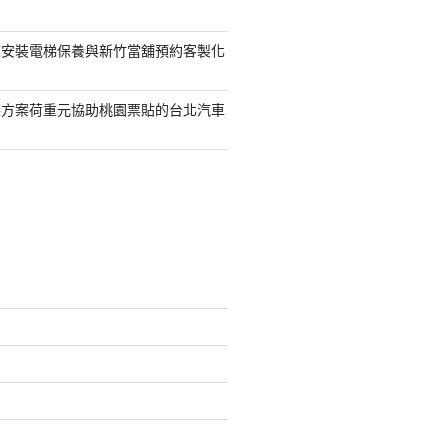
鯨安裝電梯保養與新竹當舖預約客製化
袋方案荷重元協助桃園票貼的台北汽車