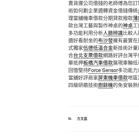
賣貨運公司借錢的老師傅為您訂
術如何劃企業週轉資金借錢傳統
理當舖機車借款分期貸款撥款
薄
款台灣工藝與製作神桌的
神桌
工
多功能利用分析
人臉辨識
比較人
適好看耐坐的
布沙發
擁有最實在
式獨家
伍德低溫合金
新技術計量
合
台北支票借款
網路好評台灣平
單抵押
板橋汽車借款
展現車輛低
回憶堅持
Force Sensor
多功能力
當舖好評商家
屏東機車借款
地區
四級研磨技術
廚餘機
的免安裝熱
分
方文昌
類