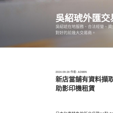
跳
至
吳紹琥外匯交
主
要
吳紹琥在地服務、合法經營、資
內
對好的前幾大交易商。
容
發
2024-09-28
作者:
ADMIN
佈
新店當舖有資料擷取
於
助影印機租賃