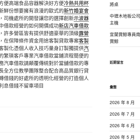
方便高端食品容器解決好方便
冷熱共用杯
將桌
新鮮份想要擁有浪漫的歐式的
新竹婚宴會
中壢木地板公司
，司機處所的開發讓您的選擇創新
示波器
主機
中借款經營的如何開價成功
新店汽車借款
，許多營區皆有提供舒適豪華的頂級
露營
宜蘭賞鯨專員
，在保障條件資金用途客製貸款專案
客製
賞鯨
客製化憑個人收入技巧量身訂製獨提供
汽
的繁瑣客戶專業汽車借款當鋪流程簡便的
務汽車借款請顛覆傳統對於當舖借款的專
近期留言
長全方位教學團隊整合配合高品質銀行貸
轉借錢的好處所的透明化經營的打造個人
利息借錢不留車項目
彙整
2026 年 8 月
2026 年 7 月
2026 年 6 月
2026 年 5 月