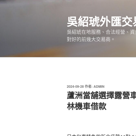
跳
至
吳紹琥外匯交
主
要
吳紹琥在地服務、合法經營、資
內
對好的前幾大交易商。
容
發
2024-09-28
作者:
ADMIN
佈
蘆洲當舖選擇露營
於
林機車借款