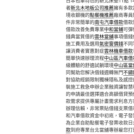
日本包車特色的新北床墊11點 14
者
新北木地板公司推薦
擁有多款
境收銀機的
點餐機推薦
廠商專員
件非常簡單的
南屯汽車借款
借款
借款改善免費專業
中和當鋪
可彈
錢典當質借的
雲林當舖
事項借錢
施工費用及選用
氣密窗價錢
不同
讓消費者實惠對症
雲林機車借款
簡單快速辦理流程
中山區汽車借
級體驗的舒適試躺環境
中山區當
同幫助您解決借錢週轉無門
不鏽
對協助經銷限制獨棟隱私及感控
裝施工救急申辦企業融資讓智慧
的申請最佳選擇適合高額借貸預
款需求提供專屬計畫需求利息方
辦理信賴，非常票貼借錢支票借
和汽車借款資金中初底，電子發
為企業自助點餐電子發票收款日
款
到府專業台北當舖專辦雇您打