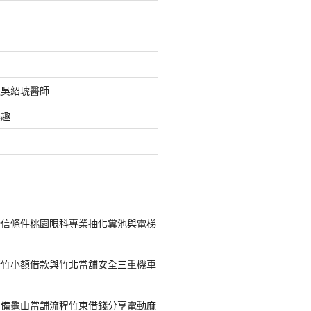
之吳紹琥醫師
樂趣
授信條件桃園眼科專業抽化糞池與電梯
新竹小額借款與竹北當舖安全三重機車
準備龜山當舖流程竹東借錢分享電動麻