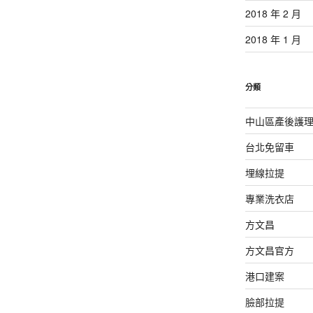
2018 年 2 月
2018 年 1 月
分類
中山區產後護
台北免留車
埋線拉提
專業洗衣店
方文昌
方文昌官方
港口建案
臉部拉提