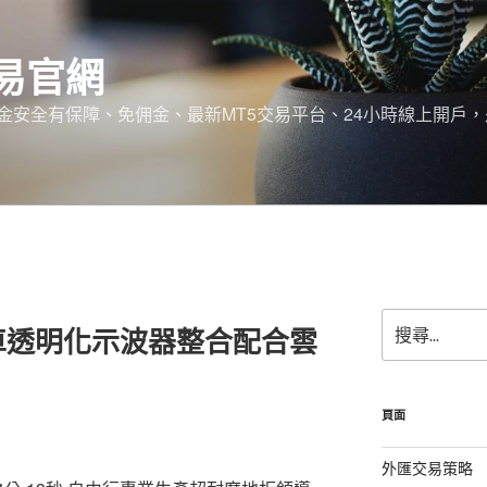
易官網
金安全有保障、免佣金、最新MT5交易平台、24小時線上開戶
搜
車透明化示波器整合配合雲
尋
關
鍵
字:
頁面
外匯交易策略