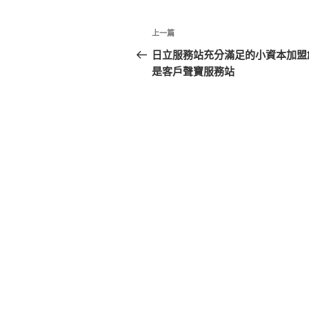
文
上
上一篇
章
一
日立服務站充分滿足的小資本加盟
篇
是客戶聲寶服務站
導
文
覽
章