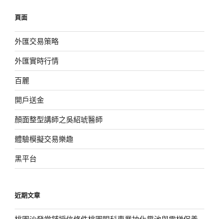
鍵
頁面
字:
外匯交易策略
外匯實時行情
百麗
開戶送金
顏面整型講師之吳紹琥醫師
體驗模擬交易樂趣
黑平台
近期文章
桃園沙發當舖授信條件桃園眼科專業抽化糞池與電梯保養