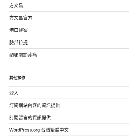
方文昌
方文昌官方
港口建案
臉部拉提
顳顎關節疼痛
其他操作
登入
訂閱網站內容的資訊提供
訂閱留言的資訊提供
WordPress.org 台灣繁體中文