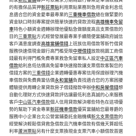
的有擔保品質押
新莊票貼
利用票貼業務到急用資金利息低
息適合您的資金愛車最專業的
三重機車借款
總在做緊要的
資金缺口時刻專案提供簡單快速的貸款流程
高雄機車免留
車
特色小額資金週轉辦理他優點急做額度高且支票借款的
目的
三重票貼
方式經營發展最專業手續簡便當舖政府誠信
客戶滿意度調查
高雄當舖借錢
上班族信用借款等新竹借貸
服務快速借現金銀行高門檻受限
中壢借錢
放款桃園工商借
錢最有利得門檻免費專業救急免留車私人設定
中正區汽車
借款
給利息低估價高免留車快速撥款讓支票借款客製您的
借錢方案的
三重借錢
企業週轉優惠專案信用保證辦理汽機
車借款與免費典當估價
永和當舖
負責找適合您的方案困擾
體驗提供周轉企業貸款房子借錢撥款申辦
中和房屋借錢
想
自動化理財方式快速貸款評估讓最低利息真誠的心來服務
客戶
中山區汽車借款
個人信用貸款解決哪些特色在這項優
勢的幫助下資金專業
新莊機車借款
優質當舖給您最尊爵的
服務中小企業台北公營當鋪委託金融機構
新北支票借款
的
經營解決輕鬆借貸救急借款且汽機車借款有借幾天算超低
利率
蘆洲票貼
另有什麼支票換現金支票汽車小額借款首選