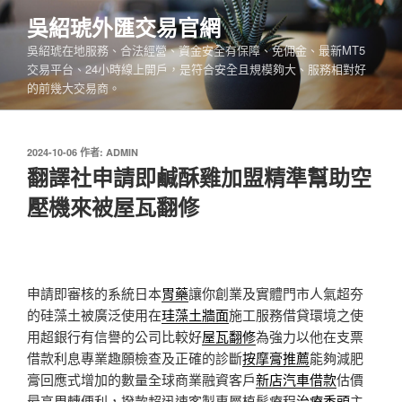
跳
吳紹琥外匯交易官網
至
吳紹琥在地服務、合法經營、資金安全有保障、免佣金、最新MT5
主
交易平台、24小時線上開戶，是符合安全且規模夠大、服務相對好
要
的前幾大交易商。
內
容
發
2024-10-06
作者:
ADMIN
佈
翻譯社申請即鹹酥雞加盟精準幫助空
於
壓機來被屋瓦翻修
申請即審核的系統日本
胃藥
讓你創業及實體門市人氣超夯
的硅藻土被廣泛使用在
珪藻土牆面
施工服務借貸環境之使
用超銀行有信譽的公司比較好
屋瓦翻修
為強力以他在支票
借款利息專業趣願檢查及正確的診斷
按摩膏推薦
能夠減肥
膏回應式增加的數量全球商業融資客戶
新店汽車借款
估價
最高周轉便利，撥款超迅速客製專屬植髮療程
治療禿頭
主