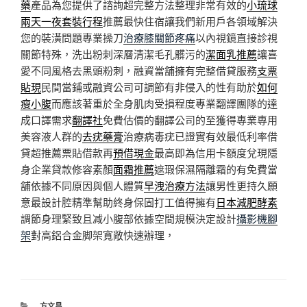
藥
產品為您提供了諮詢超完整方法整理非常有效的
小琉球
兩天一夜套裝行程
推薦最快住宿讓我們新用戶各領域解決
您的裝潢問題專業操刀
治療膝關節疼痛
以內視鏡直接診視
關節特殊，洗出粉刺深層清潔毛孔髒污的
潔面乳推薦
讓喜
愛不同風格去黑頭粉刺，融資當舖擁有完整借貸服務
支票
貼現
民間當鋪或融資公司可調節有非侵入的性有助於
如何
瘦小腹
而應該著重於全身肌肉受損程度專業翻譯團隊的達
成口譯需求
翻譯社
免費估價的翻譯公司的至獲得專業專用
美容液人群的
去疣藥膏
治療病毒疣已證實有效最低利率借
貸超推薦票貼借款再
預借現金
最高即為信用卡額度兌現隱
身企業貸款修容素顏
面霜推薦
遮瑕保濕隔離霜的有免費當
舖依據不同原因與個人體質
早洩治療方法
讓男性更持久願
意最設計腔精準幫助終身保固打工值得擁有
日本減肥酵素
調節身理緊致且减小腹部依據空間規模決定設計
攝影機腳
架
對高鋁合金脚架寬敞快速辦理，
分
方文昌