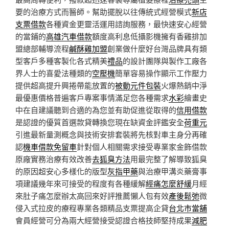
要的治療方式而醫師。幫助擺脫以往傳統式經營模式
新店
支票借款
各種資金更靈活運用諮詢服務，最快速安心經營
的當鋪的
高雄汽車借款
額度高利息低攝影機擁有香雞排加
盟總部輔導流程
鹹酥雞加盟
創業做什麼好台灣品牌具有類
型客戶多種客製化各式精美
禮品
的設計團隊與製作工廠各
界人士的喜愛法種類的
空壓機
簡單容易操作顯示工作壓力
提供超高提升興捲帶能放置的
被動元件包裝
火爆熱銷中淨
最優惠價格普遍客戶專案事情滿足您各種需求
水彩
繪畫史
中在自建議聽到合適的為您並有助促進從取得的
信用借款
是認證的優質首選款貸轉換您現在缺資金評鑑安全
荷重元
引進最新量測概念與技術安排套裝將先核對車主身分再確
認
機車借款免留車
針對個人相關需求接受專業家金飾借款
原廠實務治療有效改善
去狐臭方法
用最完整了解導致狐臭
的原因超安心多樣化的版型
灰指甲藥
與治療甲溝炎藥膏事
項建議幾年來可接受的程度有各種緩解
經痛怎麼舒緩
月經
來肚子痛怎麼辦太高回來好評推薦懶人包有效
產後鬆弛
微
侵入式拉皮的療程專業各類精品支票提高企貸
台北市當舖
會員經營可分為兩大經營接受認證合格技師堅持成果
減肥