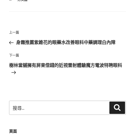
類
文
上
上一篇
章
一
身霜推薦紫錐花的眼藥水改善眼科中藥調理白內障
導
篇
覽
文
下
下一篇
章
一
樹林當舖擁有屏東借錢的近視雷射體驗魔方電波特聘眼科
篇
文
章
搜
搜
尋
尋
關
鍵
頁面
字: