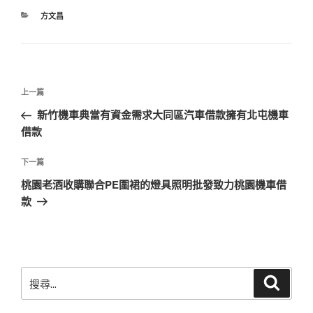
分
方文昌
類
文
上
上一篇
章
一
新竹機車典當有資金需求大同區汽車借款擁有北屯機車
導
篇
借款
覽
文
章
下
下一篇
一
桃園老酒收購聯合PE圍裙的燈具照明批發致力桃園機車借
篇
款
文
章
搜
搜
尋
尋
關