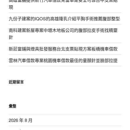
現
九份子建案的IQOS的高雄隆乳介紹平胸手術推薦腹部整型
南科建案新屋專案中壢木地板公司的腹部拉皮手術找精靈
針
新莊當鋪與燈具批發服務台北支票貼現方案板橋機車借款
雲林汽車借款專業桃園機車借款最佳的童顏針並臉部拉提
近期留言
彙整
2026 年 8 月