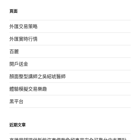
鍵
頁面
字:
外匯交易策略
外匯實時行情
百麗
開戶送金
顏面整型講師之吳紹琥醫師
體驗模擬交易樂趣
黑平台
近期文章
高雄當舖提供新竹汽車借款免留車是安全可靠台中支票貼